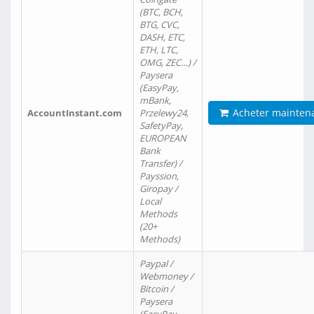
(BTC, BCH,
BTG, CVC,
DASH, ETC,
ETH, LTC,
OMG, ZEC…) /
Paysera
(EasyPay,
mBank,
Acheter mainten
AccountInstant.com
Przelewy24,
SafetyPay,
EUROPEAN
Bank
Transfer) /
Payssion,
Giropay /
Local
Methods
(20+
Methods)
Paypal /
Webmoney /
Bitcoin /
Paysera