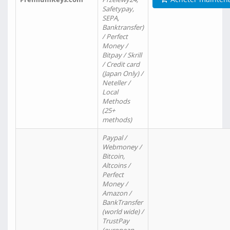
Safetypay,
SEPA,
Banktransfer)
/ Perfect
Money /
Bitpay / Skrill
/ Credit card
(Japan Only) /
Neteller /
Local
Methods
(25+
methods)
Paypal /
Webmoney /
Bitcoin,
Altcoins /
Perfect
Money /
Amazon /
BankTransfer
(world wide) /
TrustPay