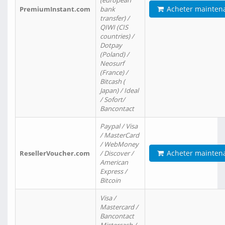
(european
Acheter mainten
PremiumInstant.com
bank
transfer) /
QIWI (CIS
countries) /
Dotpay
(Poland) /
Neosurf
(France) /
Bitcash (
Japan) / Ideal
/ Sofort/
Bancontact
Paypal / Visa
/ MasterCard
/ WebMoney
Acheter mainten
ResellerVoucher.com
/ Discover /
American
Express /
Bitcoin
Visa /
Mastercard /
Bancontact