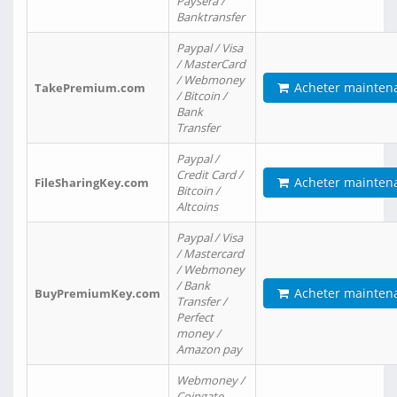
Paysera /
Banktransfer
Paypal / Visa
/ MasterCard
/ Webmoney
Acheter mainten
TakePremium.com
/ Bitcoin /
Bank
Transfer
Paypal /
Credit Card /
Acheter mainten
FileSharingKey.com
Bitcoin /
Altcoins
Paypal / Visa
/ Mastercard
/ Webmoney
/ Bank
Acheter mainten
BuyPremiumKey.com
Transfer /
Perfect
money /
Amazon pay
Webmoney /
Coingate