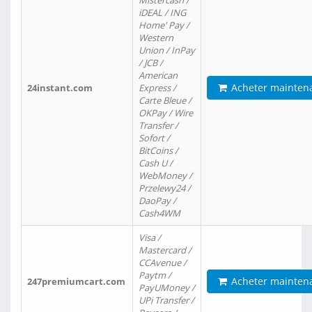
Mistercash /
iDEAL / ING
Home' Pay /
Western
Union / InPay
/ JCB /
American
Acheter mainten
24instant.com
Express /
Carte Bleue /
OKPay / Wire
Transfer /
Sofort /
BitCoins /
Cash U /
WebMoney /
Przelewy24 /
DaoPay /
Cash4WM
Visa /
Mastercard /
CCAvenue /
Paytm /
Acheter mainten
247premiumcart.com
PayUMoney /
UPi Transfer /