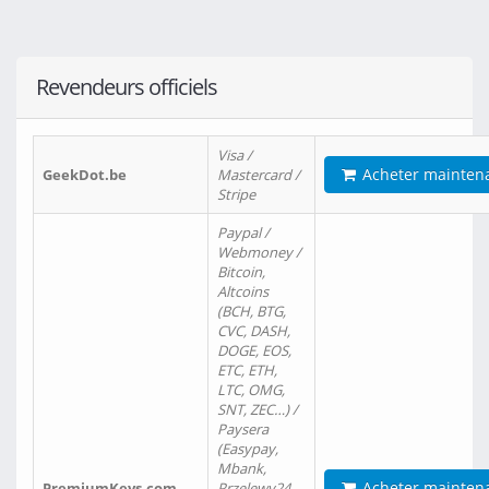
Revendeurs officiels
Visa /
Acheter mainten
GeekDot.be
Mastercard /
Stripe
Paypal /
Webmoney /
Bitcoin,
Altcoins
(BCH, BTG,
CVC, DASH,
DOGE, EOS,
ETC, ETH,
LTC, OMG,
SNT, ZEC…) /
Paysera
(Easypay,
Mbank,
Acheter mainten
PremiumKeys.com
Przelewy24,