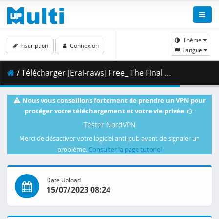
Thème
Inscription
Connexion
Langue
/ Télécharger [Erai-raws] Free_ The Final Stroke - Kouhen [1080p][47FF3FD2].mkv.010 ( 475.51 MB )
Nous vous conseillons fortement de prendre un VPN pour
protéger votre téléchargement et votre vie privée
Tester NordVPN
Merci de désactiver votre logiciel anti-pub avant de signaler un
problème.
Consulter la page tutoriel
Date Upload
15/07/2023 08:24