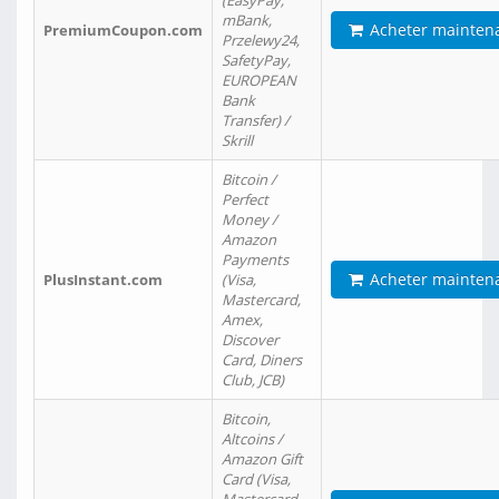
(EasyPay,
mBank,
Acheter mainten
PremiumCoupon.com
Przelewy24,
SafetyPay,
EUROPEAN
Bank
Transfer) /
Skrill
Bitcoin /
Perfect
Money /
Amazon
Payments
Acheter mainten
PlusInstant.com
(Visa,
Mastercard,
Amex,
Discover
Card, Diners
Club, JCB)
Bitcoin,
Altcoins /
Amazon Gift
Card (Visa,