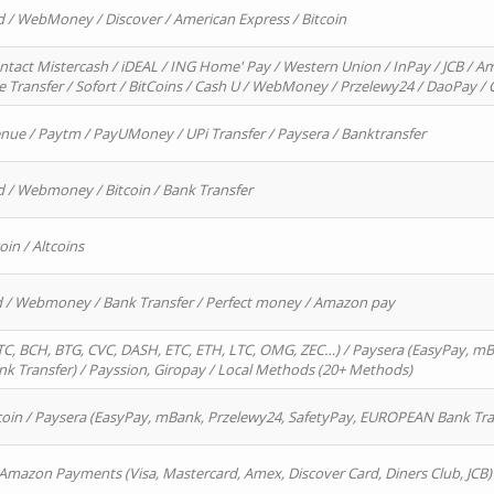
d / WebMoney / Discover / American Express / Bitcoin
ntact Mistercash / iDEAL / ING Home' Pay / Western Union / InPay / JCB / Am
re Transfer / Sofort / BitCoins / Cash U / WebMoney / Przelewy24 / DaoPay 
enue / Paytm / PayUMoney / UPi Transfer / Paysera / Banktransfer
d / Webmoney / Bitcoin / Bank Transfer
oin / Altcoins
rd / Webmoney / Bank Transfer / Perfect money / Amazon pay
, BCH, BTG, CVC, DASH, ETC, ETH, LTC, OMG, ZEC…) / Paysera (EasyPay, mB
 Transfer) / Payssion, Giropay / Local Methods (20+ Methods)
oin / Paysera (EasyPay, mBank, Przelewy24, SafetyPay, EUROPEAN Bank Transf
 Amazon Payments (Visa, Mastercard, Amex, Discover Card, Diners Club, JCB)