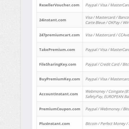
ResellerVoucher.com
Paypal / Visa / MasterCar
Visa / Mastercard / Banco
24instant.com
Carte Bleue / OKPay / Wi
247premiumcart.com
Visa / Mastercard / CCAv
TakePremium.com
Paypal / Visa / MasterCar
FileSharingKey.com
Paypal / Credit Card / Bitc
BuyPremiumKey.com
Paypal / Visa / Masterca
Webmoney / Coingate (BTC
AccountInstant.com
SafetyPay, EUROPEAN Bank
PremiumCoupon.com
Paypal / Webmoney / Bitc
PlusInstant.com
Bitcoin / Perfect Money /