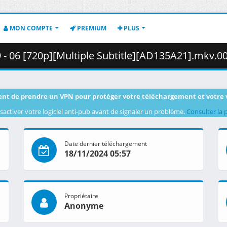
MON COMPTE
PREMIUM
PLUS
06 [720p][Multiple Subtitle][AD135A21].mkv.001 ( 35
nt de prendre un VPN pour protéger votre téléchargement et votre 
sactiver votre logiciel anti-pub avant de signaler un problème.
Consulter la 
Date dernier téléchargement
18/11/2024 05:57
Propriétaire
Anonyme