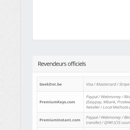
Revendeurs officiels
GeekDot.be
Visa / Mastercard / Stripe
Paypal / Webmoney / Bitc
PremiumKeys.com
(Easypay, Mbank, Przelewy2
Neteller / Local Methods
Paypal / Webmoney / Bitc
PremiumInstant.com
transfer) / QIWI (CIS coun