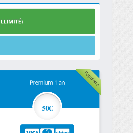
LLIMITÉ)
Populaire
Premium 1 an
50€