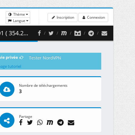
Thème
Inscription
Connexion
Langue
4.25 MB )
vie privée
Tester NordVPN
page tutoriel
Nombre de téléchargements
3
Partage