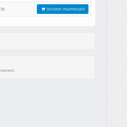
Acheter maintenant
CB)
ursement.