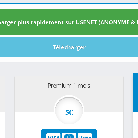
arger plus rapidement sur USENET (ANONYME & I
Télécharger
Premium 1 mois
5€