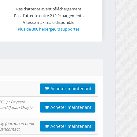
Pas d'attente avant téléchargement
Pas d'attente entre 2 téléchargements
Vitesse maximale disponible
Plus de 300 hébergeurs supportés
Acheter maintenant
EC…) / Paysera
Acheter maintenant
card (Japan Only) /
tPay (european bank
Acheter maintenant
/ Bancontact