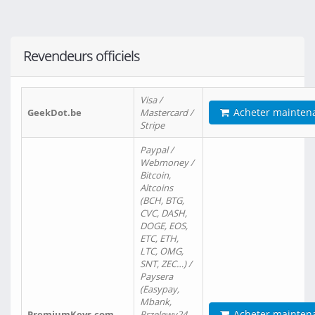
Revendeurs officiels
Visa /
Acheter mainten
GeekDot.be
Mastercard /
Stripe
Paypal /
Webmoney /
Bitcoin,
Altcoins
(BCH, BTG,
CVC, DASH,
DOGE, EOS,
ETC, ETH,
LTC, OMG,
SNT, ZEC…) /
Paysera
(Easypay,
Mbank,
Acheter mainten
PremiumKeys.com
Przelewy24,