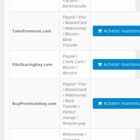
Paysera /
Banktransfer
Paypal / Visa
/ MasterCard
/ Webmoney
Acheter mainten
TakePremium.com
/ Bitcoin /
Bank
Transfer
Paypal /
Credit Card /
Acheter mainten
FileSharingKey.com
Bitcoin /
Altcoins
Paypal / Visa
/ Mastercard
/ Webmoney
/ Bank
Acheter mainten
BuyPremiumKey.com
Transfer /
Perfect
money /
Amazon pay
Webmoney /
Coingate