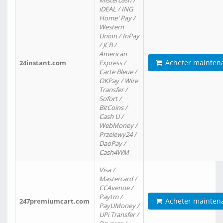
Mistercash /
iDEAL / ING
Home' Pay /
Western
Union / InPay
/ JCB /
American
Acheter mainten
24instant.com
Express /
Carte Bleue /
OKPay / Wire
Transfer /
Sofort /
BitCoins /
Cash U /
WebMoney /
Przelewy24 /
DaoPay /
Cash4WM
Visa /
Mastercard /
CCAvenue /
Paytm /
Acheter mainten
247premiumcart.com
PayUMoney /
UPi Transfer /