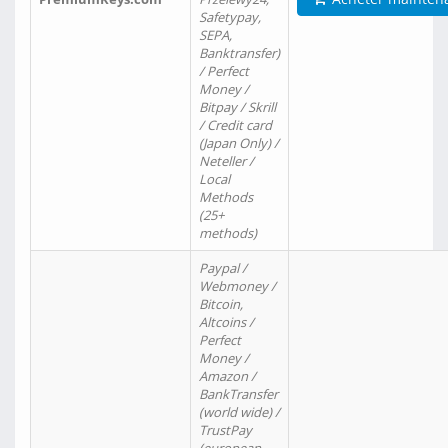
Safetypay,
SEPA,
Banktransfer)
/ Perfect
Money /
Bitpay / Skrill
/ Credit card
(Japan Only) /
Neteller /
Local
Methods
(25+
methods)
Paypal /
Webmoney /
Bitcoin,
Altcoins /
Perfect
Money /
Amazon /
BankTransfer
(world wide) /
TrustPay