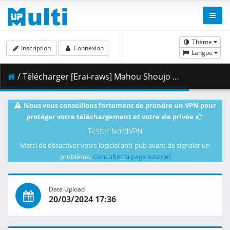
Thème
Inscription
Connexion
Langue
/ Télécharger [Erai-raws] Mahou Shoujo ni Akogarete - 12 [1080p][4E51DE1A].mkv.002 ( 464.93 MB )
Nous vous conseillons fortement de prendre un VPN pour
protéger votre téléchargement et votre vie privée
Tester NordVPN
Merci de désactiver votre logiciel anti-pub avant de signaler un
problème.
Consulter la page tutoriel
Date Upload
20/03/2024 17:36