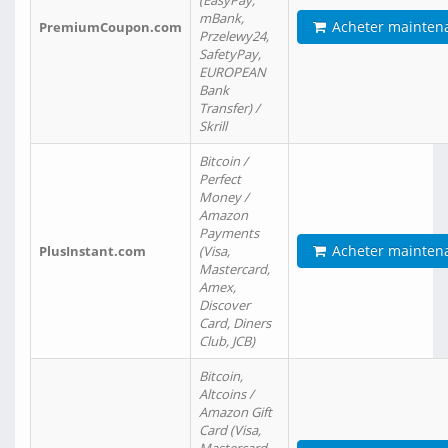
(EasyPay,
mBank,
Acheter mainten
PremiumCoupon.com
Przelewy24,
SafetyPay,
EUROPEAN
Bank
Transfer) /
Skrill
Bitcoin /
Perfect
Money /
Amazon
Payments
Acheter mainten
PlusInstant.com
(Visa,
Mastercard,
Amex,
Discover
Card, Diners
Club, JCB)
Bitcoin,
Altcoins /
Amazon Gift
Card (Visa,