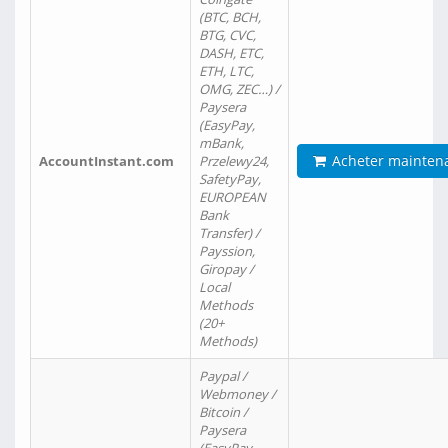
(BTC, BCH,
BTG, CVC,
DASH, ETC,
ETH, LTC,
OMG, ZEC…) /
Paysera
(EasyPay,
mBank,
Acheter mainten
AccountInstant.com
Przelewy24,
SafetyPay,
EUROPEAN
Bank
Transfer) /
Payssion,
Giropay /
Local
Methods
(20+
Methods)
Paypal /
Webmoney /
Bitcoin /
Paysera