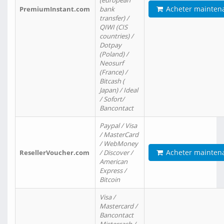
(european
Acheter mainten
PremiumInstant.com
bank
transfer) /
QIWI (CIS
countries) /
Dotpay
(Poland) /
Neosurf
(France) /
Bitcash (
Japan) / Ideal
/ Sofort/
Bancontact
Paypal / Visa
/ MasterCard
/ WebMoney
Acheter mainten
ResellerVoucher.com
/ Discover /
American
Express /
Bitcoin
Visa /
Mastercard /
Bancontact