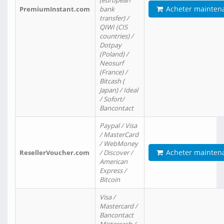
(european
Acheter mainten
PremiumInstant.com
bank
transfer) /
QIWI (CIS
countries) /
Dotpay
(Poland) /
Neosurf
(France) /
Bitcash (
Japan) / Ideal
/ Sofort/
Bancontact
Paypal / Visa
/ MasterCard
/ WebMoney
Acheter mainten
ResellerVoucher.com
/ Discover /
American
Express /
Bitcoin
Visa /
Mastercard /
Bancontact