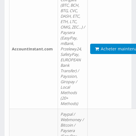
(BTC, BCH,
BTG, CVC,
DASH, ETC,
ETH, LTC,
OMG, ZEC…) /
Paysera
(EasyPay,
mBank,
Acheter mainten
AccountInstant.com
Przelewy24,
SafetyPay,
EUROPEAN
Bank
Transfer) /
Payssion,
Giropay /
Local
Methods
(20+
Methods)
Paypal /
Webmoney /
Bitcoin /
Paysera