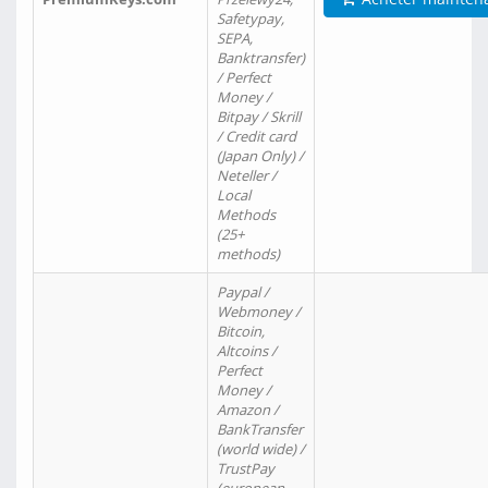
Safetypay,
SEPA,
Banktransfer)
/ Perfect
Money /
Bitpay / Skrill
/ Credit card
(Japan Only) /
Neteller /
Local
Methods
(25+
methods)
Paypal /
Webmoney /
Bitcoin,
Altcoins /
Perfect
Money /
Amazon /
BankTransfer
(world wide) /
TrustPay