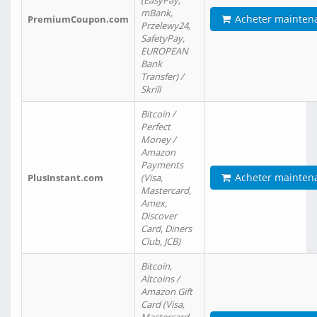
(EasyPay,
mBank,
Acheter mainten
PremiumCoupon.com
Przelewy24,
SafetyPay,
EUROPEAN
Bank
Transfer) /
Skrill
Bitcoin /
Perfect
Money /
Amazon
Payments
Acheter mainten
PlusInstant.com
(Visa,
Mastercard,
Amex,
Discover
Card, Diners
Club, JCB)
Bitcoin,
Altcoins /
Amazon Gift
Card (Visa,