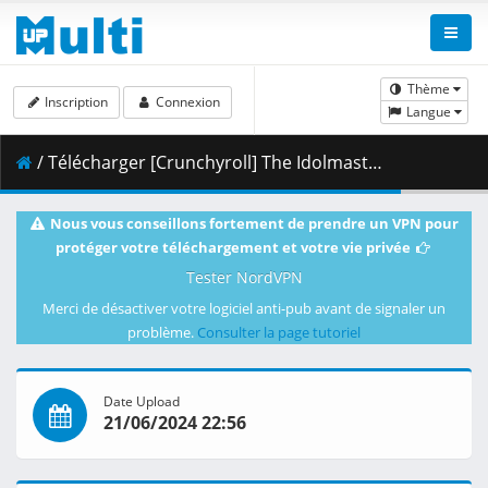
Thème
Inscription
Connexion
Langue
/ Télécharger [Crunchyroll] The Idolmaster Shiny Colors - 01 [720p][Multiple Subtitle].mkv.001 ( 361.15 MB )
Nous vous conseillons fortement de prendre un VPN pour
protéger votre téléchargement et votre vie privée
Tester NordVPN
Merci de désactiver votre logiciel anti-pub avant de signaler un
problème.
Consulter la page tutoriel
Date Upload
21/06/2024 22:56