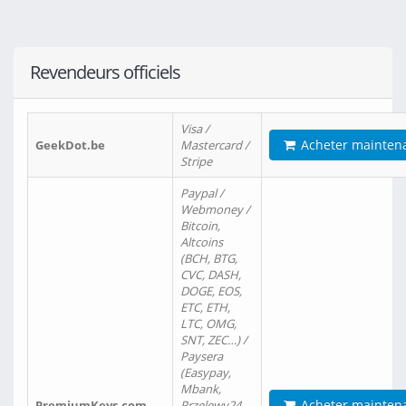
Revendeurs officiels
Visa /
Acheter mainten
GeekDot.be
Mastercard /
Stripe
Paypal /
Webmoney /
Bitcoin,
Altcoins
(BCH, BTG,
CVC, DASH,
DOGE, EOS,
ETC, ETH,
LTC, OMG,
SNT, ZEC…) /
Paysera
(Easypay,
Mbank,
Acheter mainten
PremiumKeys.com
Przelewy24,