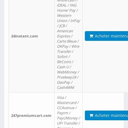
Mistercash /
iDEAL / ING
Home' Pay /
Western
Union / InPay
/ JCB /
American
Acheter mainten
24instant.com
Express /
Carte Bleue /
OKPay / Wire
Transfer /
Sofort /
BitCoins /
Cash U /
WebMoney /
Przelewy24 /
DaoPay /
Cash4WM
Visa /
Mastercard /
CCAvenue /
Paytm /
Acheter mainten
247premiumcart.com
PayUMoney /
UPi Transfer /