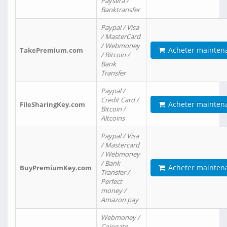
Paysera /
Banktransfer
Paypal / Visa
/ MasterCard
/ Webmoney
Acheter mainten
TakePremium.com
/ Bitcoin /
Bank
Transfer
Paypal /
Credit Card /
Acheter mainten
FileSharingKey.com
Bitcoin /
Altcoins
Paypal / Visa
/ Mastercard
/ Webmoney
/ Bank
Acheter mainten
BuyPremiumKey.com
Transfer /
Perfect
money /
Amazon pay
Webmoney /
Coingate