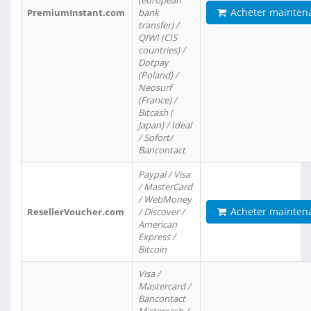
(european
Acheter mainten
PremiumInstant.com
bank
transfer) /
QIWI (CIS
countries) /
Dotpay
(Poland) /
Neosurf
(France) /
Bitcash (
Japan) / Ideal
/ Sofort/
Bancontact
Paypal / Visa
/ MasterCard
/ WebMoney
Acheter mainten
ResellerVoucher.com
/ Discover /
American
Express /
Bitcoin
Visa /
Mastercard /
Bancontact