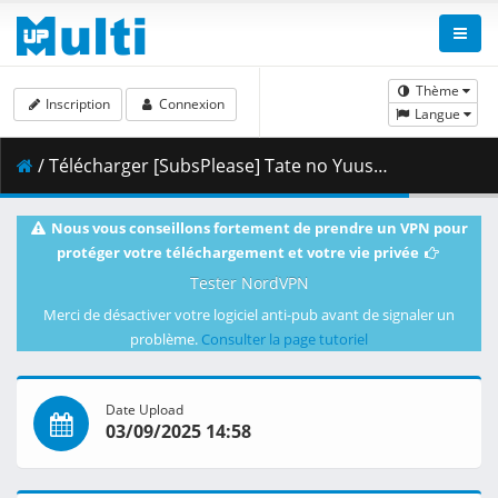
Thème
Inscription
Connexion
Langue
/ Télécharger [SubsPlease] Tate no Yuusha no Nariagari S4 - 09 (1080p) [5FE5BB26].mkv.003 ( 459.05 MB )
Nous vous conseillons fortement de prendre un VPN pour
protéger votre téléchargement et votre vie privée
Tester NordVPN
Merci de désactiver votre logiciel anti-pub avant de signaler un
problème.
Consulter la page tutoriel
Date Upload
03/09/2025 14:58