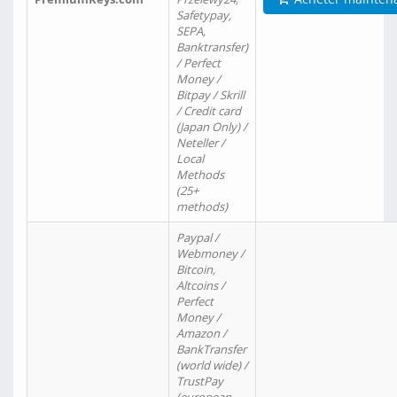
Safetypay,
SEPA,
Banktransfer)
/ Perfect
Money /
Bitpay / Skrill
/ Credit card
(Japan Only) /
Neteller /
Local
Methods
(25+
methods)
Paypal /
Webmoney /
Bitcoin,
Altcoins /
Perfect
Money /
Amazon /
BankTransfer
(world wide) /
TrustPay