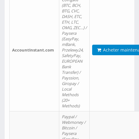
(BTC, BCH,
BTG, CVC,
DASH, ETC,
ETH, LTC,
OMG, ZEC…) /
Paysera
(EasyPay,
mBank,
Acheter mainten
AccountInstant.com
Przelewy24,
SafetyPay,
EUROPEAN
Bank
Transfer) /
Payssion,
Giropay /
Local
Methods
(20+
Methods)
Paypal /
Webmoney /
Bitcoin /
Paysera