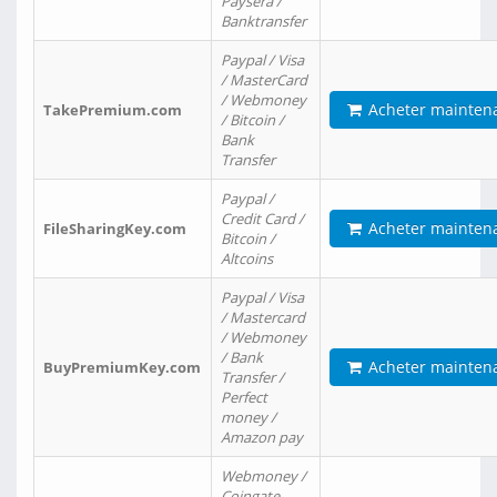
Paysera /
Banktransfer
Paypal / Visa
/ MasterCard
/ Webmoney
Acheter mainten
TakePremium.com
/ Bitcoin /
Bank
Transfer
Paypal /
Credit Card /
Acheter mainten
FileSharingKey.com
Bitcoin /
Altcoins
Paypal / Visa
/ Mastercard
/ Webmoney
/ Bank
Acheter mainten
BuyPremiumKey.com
Transfer /
Perfect
money /
Amazon pay
Webmoney /
Coingate