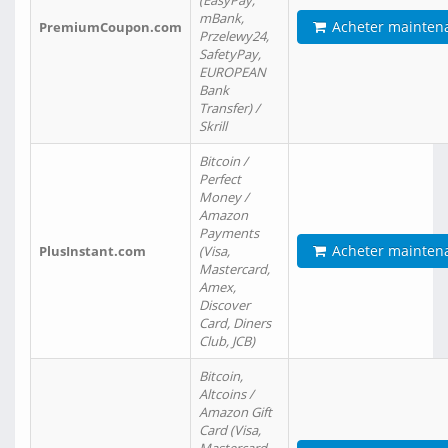
(EasyPay,
mBank,
Acheter mainten
PremiumCoupon.com
Przelewy24,
SafetyPay,
EUROPEAN
Bank
Transfer) /
Skrill
Bitcoin /
Perfect
Money /
Amazon
Payments
Acheter mainten
PlusInstant.com
(Visa,
Mastercard,
Amex,
Discover
Card, Diners
Club, JCB)
Bitcoin,
Altcoins /
Amazon Gift
Card (Visa,