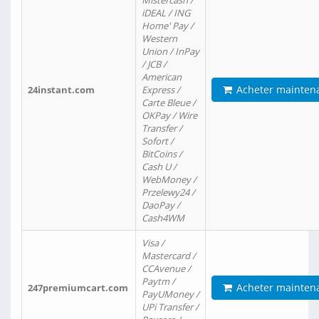
Mistercash /
iDEAL / ING
Home' Pay /
Western
Union / InPay
/ JCB /
American
Acheter mainten
24instant.com
Express /
Carte Bleue /
OKPay / Wire
Transfer /
Sofort /
BitCoins /
Cash U /
WebMoney /
Przelewy24 /
DaoPay /
Cash4WM
Visa /
Mastercard /
CCAvenue /
Paytm /
Acheter mainten
247premiumcart.com
PayUMoney /
UPi Transfer /