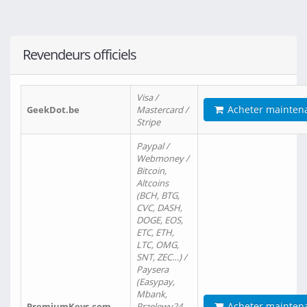
Revendeurs officiels
Visa /
Acheter mainten
GeekDot.be
Mastercard /
Stripe
Paypal /
Webmoney /
Bitcoin,
Altcoins
(BCH, BTG,
CVC, DASH,
DOGE, EOS,
ETC, ETH,
LTC, OMG,
SNT, ZEC…) /
Paysera
(Easypay,
Mbank,
Acheter mainten
PremiumKeys.com
Przelewy24,