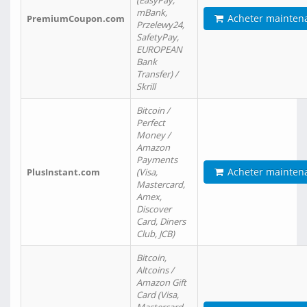
(EasyPay,
mBank,
Acheter mainten
PremiumCoupon.com
Przelewy24,
SafetyPay,
EUROPEAN
Bank
Transfer) /
Skrill
Bitcoin /
Perfect
Money /
Amazon
Payments
Acheter mainten
PlusInstant.com
(Visa,
Mastercard,
Amex,
Discover
Card, Diners
Club, JCB)
Bitcoin,
Altcoins /
Amazon Gift
Card (Visa,