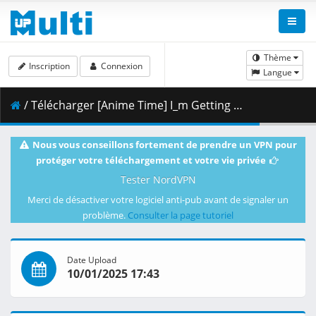
Thème
Inscription
Connexion
Langue
/ Télécharger [Anime Time] I_m Getting Married to a Girl I Hate in My Class - 01 [720p CR WEB-DL AVC AAC].mkv.002 ( 351.39 MB )
Nous vous conseillons fortement de prendre un VPN pour
protéger votre téléchargement et votre vie privée
Tester NordVPN
Merci de désactiver votre logiciel anti-pub avant de signaler un
problème.
Consulter la page tutoriel
Date Upload
10/01/2025 17:43