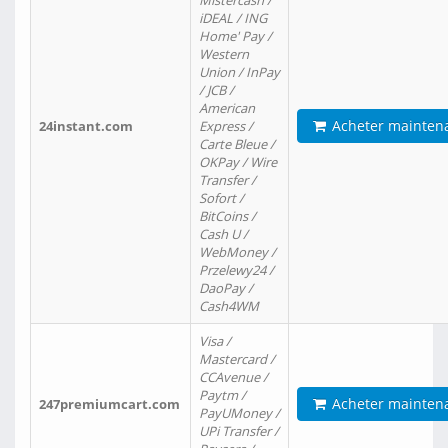
Mistercash /
iDEAL / ING
Home' Pay /
Western
Union / InPay
/ JCB /
American
Acheter mainten
24instant.com
Express /
Carte Bleue /
OKPay / Wire
Transfer /
Sofort /
BitCoins /
Cash U /
WebMoney /
Przelewy24 /
DaoPay /
Cash4WM
Visa /
Mastercard /
CCAvenue /
Paytm /
Acheter mainten
247premiumcart.com
PayUMoney /
UPi Transfer /