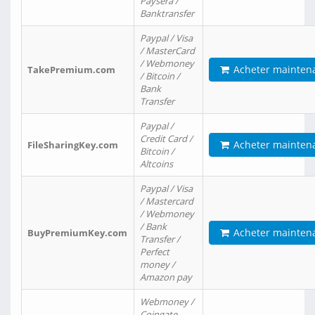
Paysera /
Banktransfer
Paypal / Visa
/ MasterCard
/ Webmoney
Acheter mainten
TakePremium.com
/ Bitcoin /
Bank
Transfer
Paypal /
Credit Card /
Acheter mainten
FileSharingKey.com
Bitcoin /
Altcoins
Paypal / Visa
/ Mastercard
/ Webmoney
/ Bank
Acheter mainten
BuyPremiumKey.com
Transfer /
Perfect
money /
Amazon pay
Webmoney /
Coingate