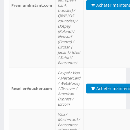
(european
Acheter mainten
PremiumInstant.com
bank
transfer) /
QIWI (CIS
countries) /
Dotpay
(Poland) /
Neosurf
(France) /
Bitcash (
Japan) / Ideal
/ Sofort/
Bancontact
Paypal / Visa
/ MasterCard
/ WebMoney
Acheter mainten
ResellerVoucher.com
/ Discover /
American
Express /
Bitcoin
Visa /
Mastercard /
Bancontact