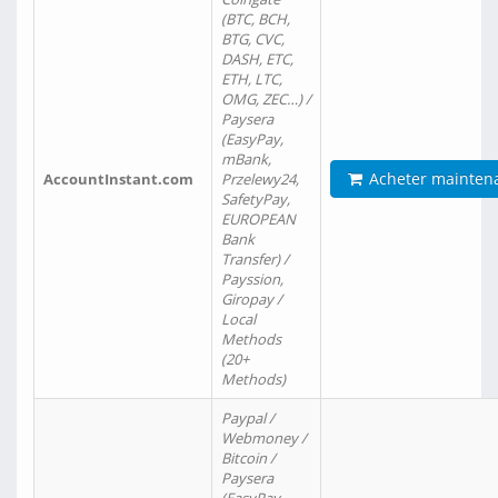
(BTC, BCH,
BTG, CVC,
DASH, ETC,
ETH, LTC,
OMG, ZEC…) /
Paysera
(EasyPay,
mBank,
Acheter mainten
AccountInstant.com
Przelewy24,
SafetyPay,
EUROPEAN
Bank
Transfer) /
Payssion,
Giropay /
Local
Methods
(20+
Methods)
Paypal /
Webmoney /
Bitcoin /
Paysera