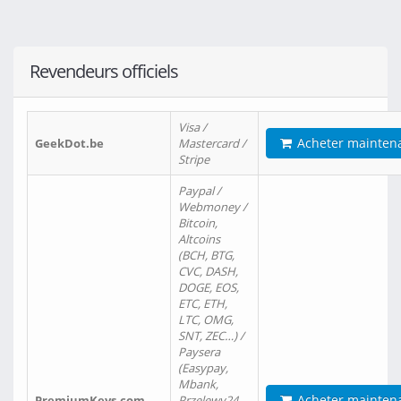
Revendeurs officiels
Visa /
Acheter mainten
GeekDot.be
Mastercard /
Stripe
Paypal /
Webmoney /
Bitcoin,
Altcoins
(BCH, BTG,
CVC, DASH,
DOGE, EOS,
ETC, ETH,
LTC, OMG,
SNT, ZEC…) /
Paysera
(Easypay,
Mbank,
Acheter mainten
PremiumKeys.com
Przelewy24,