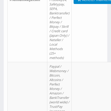
Safetypay,
SEPA,
Banktransfer)
/ Perfect
Money /
Bitpay / Skrill
/ Credit card
(Japan Only) /
Neteller /
Local
Methods
(25+
methods)
Paypal /
Webmoney /
Bitcoin,
Altcoins /
Perfect
Money /
Amazon /
BankTransfer
(world wide) /
TrustPay