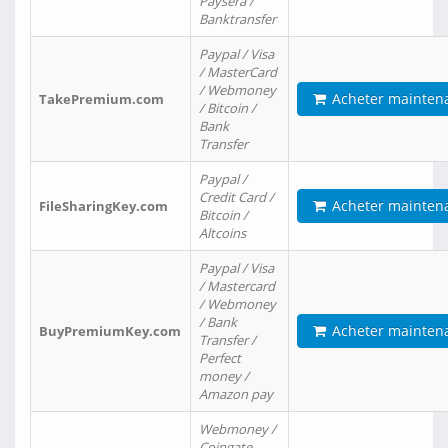
Paysera /
Banktransfer
Paypal / Visa
/ MasterCard
/ Webmoney
Acheter mainten
TakePremium.com
/ Bitcoin /
Bank
Transfer
Paypal /
Credit Card /
Acheter mainten
FileSharingKey.com
Bitcoin /
Altcoins
Paypal / Visa
/ Mastercard
/ Webmoney
/ Bank
Acheter mainten
BuyPremiumKey.com
Transfer /
Perfect
money /
Amazon pay
Webmoney /
Coingate