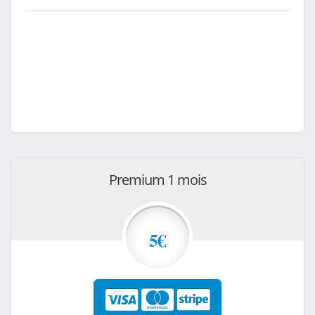
Premium 1 mois
5€