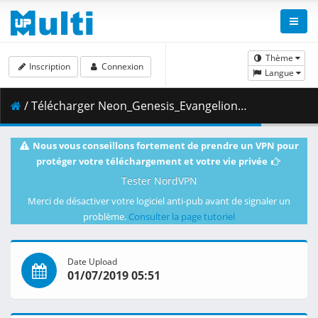
Thème
Inscription
Connexion
Langue
/ Télécharger Neon_Genesis_Evangelion_-_19__NETFLIX_PATCHED__AC3__Sephirotic_Sync_.ac3 ( 74.88 MB )
Nous vous conseillons fortement de prendre un VPN pour
protéger votre téléchargement et votre vie privée
Tester NordVPN
Merci de désactiver votre logiciel anti-pub avant de signaler un
problème.
Consulter la page tutoriel
Date Upload
01/07/2019 05:51