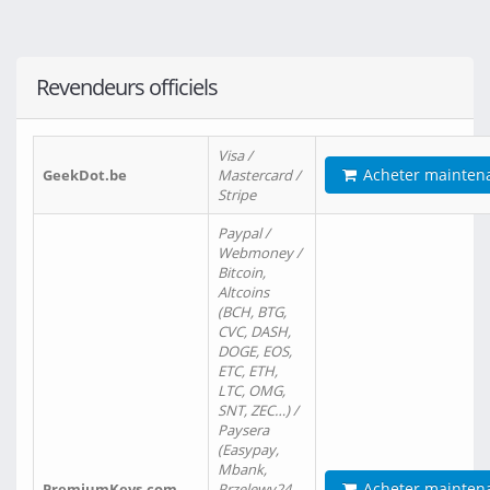
Revendeurs officiels
Visa /
Acheter mainten
GeekDot.be
Mastercard /
Stripe
Paypal /
Webmoney /
Bitcoin,
Altcoins
(BCH, BTG,
CVC, DASH,
DOGE, EOS,
ETC, ETH,
LTC, OMG,
SNT, ZEC…) /
Paysera
(Easypay,
Mbank,
Acheter mainten
PremiumKeys.com
Przelewy24,