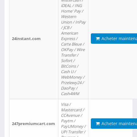
Mistercash /
iDEAL / ING
Home' Pay /
Western
Union / InPay
/ JCB /
American
Acheter mainten
24instant.com
Express /
Carte Bleue /
OKPay / Wire
Transfer /
Sofort /
BitCoins /
Cash U /
WebMoney /
Przelewy24 /
DaoPay /
Cash4WM
Visa /
Mastercard /
CCAvenue /
Paytm /
Acheter mainten
247premiumcart.com
PayUMoney /
UPi Transfer /