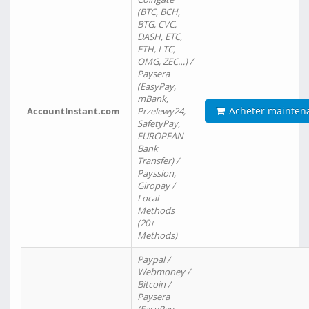
(BTC, BCH,
BTG, CVC,
DASH, ETC,
ETH, LTC,
OMG, ZEC…) /
Paysera
(EasyPay,
mBank,
Acheter mainten
AccountInstant.com
Przelewy24,
SafetyPay,
EUROPEAN
Bank
Transfer) /
Payssion,
Giropay /
Local
Methods
(20+
Methods)
Paypal /
Webmoney /
Bitcoin /
Paysera