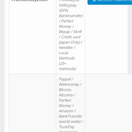
Safetypay,
SEPA,
Banktransfer)
/ Perfect
Money /
Bitpay / Skrill
/ Credit card
(Japan Only) /
Neteller /
Local
Methods
(25+
methods)
Paypal /
Webmoney /
Bitcoin,
Altcoins /
Perfect
Money /
Amazon /
BankTransfer
(world wide) /
TrustPay