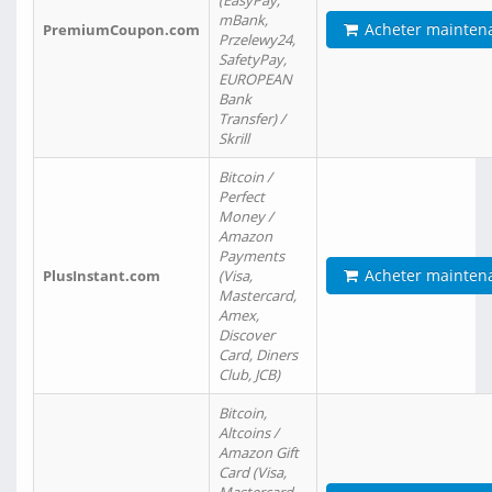
(EasyPay,
mBank,
Acheter mainten
PremiumCoupon.com
Przelewy24,
SafetyPay,
EUROPEAN
Bank
Transfer) /
Skrill
Bitcoin /
Perfect
Money /
Amazon
Payments
Acheter mainten
PlusInstant.com
(Visa,
Mastercard,
Amex,
Discover
Card, Diners
Club, JCB)
Bitcoin,
Altcoins /
Amazon Gift
Card (Visa,