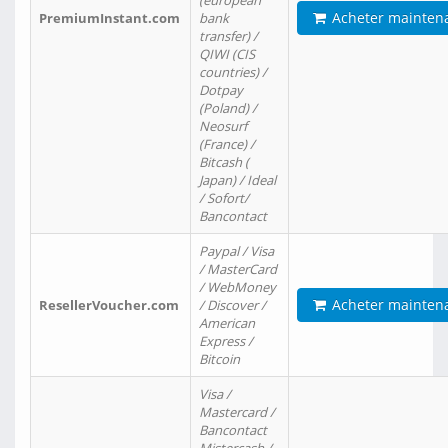
(european
Acheter mainten
PremiumInstant.com
bank
transfer) /
QIWI (CIS
countries) /
Dotpay
(Poland) /
Neosurf
(France) /
Bitcash (
Japan) / Ideal
/ Sofort/
Bancontact
Paypal / Visa
/ MasterCard
/ WebMoney
Acheter mainten
ResellerVoucher.com
/ Discover /
American
Express /
Bitcoin
Visa /
Mastercard /
Bancontact