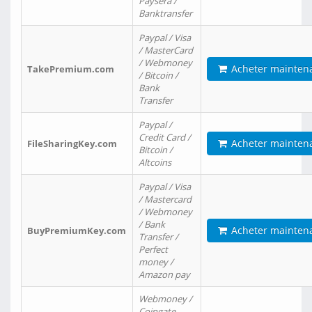
Paysera /
Banktransfer
Paypal / Visa
/ MasterCard
/ Webmoney
Acheter mainten
TakePremium.com
/ Bitcoin /
Bank
Transfer
Paypal /
Credit Card /
Acheter mainten
FileSharingKey.com
Bitcoin /
Altcoins
Paypal / Visa
/ Mastercard
/ Webmoney
/ Bank
Acheter mainten
BuyPremiumKey.com
Transfer /
Perfect
money /
Amazon pay
Webmoney /
Coingate