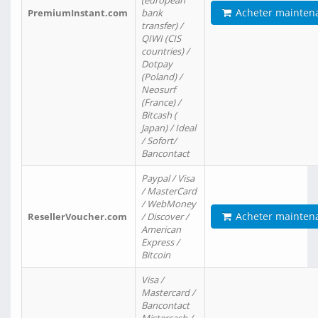
(european
Acheter mainten
PremiumInstant.com
bank
transfer) /
QIWI (CIS
countries) /
Dotpay
(Poland) /
Neosurf
(France) /
Bitcash (
Japan) / Ideal
/ Sofort/
Bancontact
Paypal / Visa
/ MasterCard
/ WebMoney
Acheter mainten
ResellerVoucher.com
/ Discover /
American
Express /
Bitcoin
Visa /
Mastercard /
Bancontact