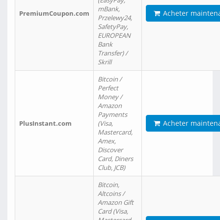
(EasyPay,
mBank,
Acheter mainten
PremiumCoupon.com
Przelewy24,
SafetyPay,
EUROPEAN
Bank
Transfer) /
Skrill
Bitcoin /
Perfect
Money /
Amazon
Payments
Acheter mainten
PlusInstant.com
(Visa,
Mastercard,
Amex,
Discover
Card, Diners
Club, JCB)
Bitcoin,
Altcoins /
Amazon Gift
Card (Visa,