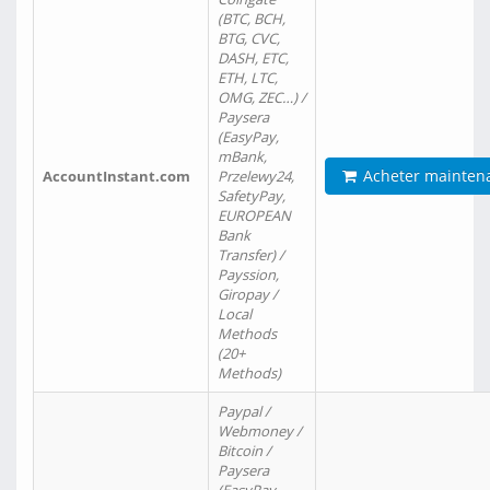
(BTC, BCH,
BTG, CVC,
DASH, ETC,
ETH, LTC,
OMG, ZEC…) /
Paysera
(EasyPay,
mBank,
Acheter mainten
AccountInstant.com
Przelewy24,
SafetyPay,
EUROPEAN
Bank
Transfer) /
Payssion,
Giropay /
Local
Methods
(20+
Methods)
Paypal /
Webmoney /
Bitcoin /
Paysera