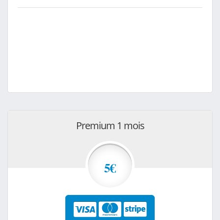
Premium 1 mois
5€