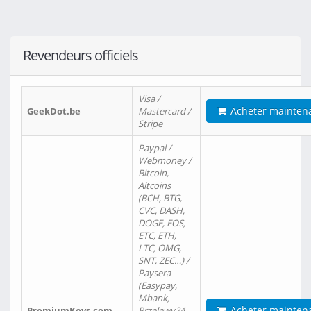
Revendeurs officiels
Visa /
Acheter mainten
GeekDot.be
Mastercard /
Stripe
Paypal /
Webmoney /
Bitcoin,
Altcoins
(BCH, BTG,
CVC, DASH,
DOGE, EOS,
ETC, ETH,
LTC, OMG,
SNT, ZEC…) /
Paysera
(Easypay,
Mbank,
Acheter mainten
PremiumKeys.com
Przelewy24,