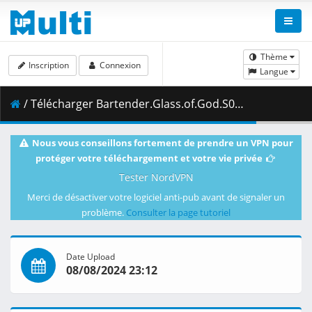
Thème
Inscription
Connexion
Langue
/ Télécharger Bartender.Glass.of.God.S01E03.720p.CR.WEB-DL.MULTi.AAC2.0.H.264-NanDesuKa.mkv.001 ( 385.33 MB )
Nous vous conseillons fortement de prendre un VPN pour
protéger votre téléchargement et votre vie privée
Tester NordVPN
Merci de désactiver votre logiciel anti-pub avant de signaler un
problème.
Consulter la page tutoriel
Date Upload
08/08/2024 23:12