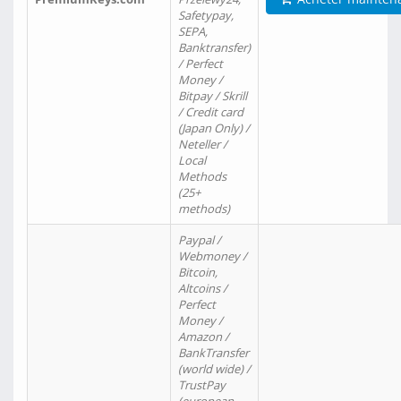
Safetypay,
SEPA,
Banktransfer)
/ Perfect
Money /
Bitpay / Skrill
/ Credit card
(Japan Only) /
Neteller /
Local
Methods
(25+
methods)
Paypal /
Webmoney /
Bitcoin,
Altcoins /
Perfect
Money /
Amazon /
BankTransfer
(world wide) /
TrustPay