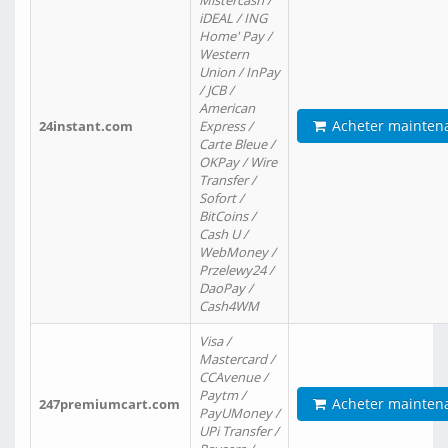
Mistercash /
iDEAL / ING
Home' Pay /
Western
Union / InPay
/ JCB /
American
Acheter mainten
24instant.com
Express /
Carte Bleue /
OKPay / Wire
Transfer /
Sofort /
BitCoins /
Cash U /
WebMoney /
Przelewy24 /
DaoPay /
Cash4WM
Visa /
Mastercard /
CCAvenue /
Paytm /
Acheter mainten
247premiumcart.com
PayUMoney /
UPi Transfer /