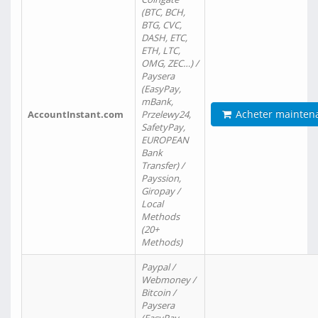
(BTC, BCH,
BTG, CVC,
DASH, ETC,
ETH, LTC,
OMG, ZEC…) /
Paysera
(EasyPay,
mBank,
Acheter mainten
AccountInstant.com
Przelewy24,
SafetyPay,
EUROPEAN
Bank
Transfer) /
Payssion,
Giropay /
Local
Methods
(20+
Methods)
Paypal /
Webmoney /
Bitcoin /
Paysera