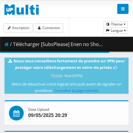
Thème
Inscription
Connexion
Langue
/ Télécharger [SubsPlease] Enen no Shouboutai S3 - 06 (1080p) [1E3F34BC].mkv.001 ( 475.06 MB )
Nous vous conseillons fortement de prendre un VPN pour
protéger votre téléchargement et votre vie privée
Tester NordVPN
Merci de désactiver votre logiciel anti-pub avant de signaler un
problème.
Consulter la page tutoriel
Date Upload
09/05/2025 20:29