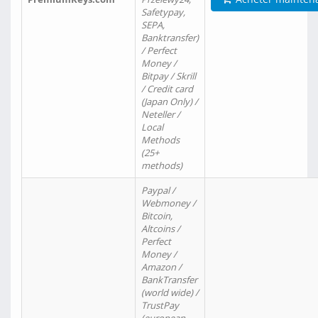
Safetypay,
SEPA,
Banktransfer)
/ Perfect
Money /
Bitpay / Skrill
/ Credit card
(Japan Only) /
Neteller /
Local
Methods
(25+
methods)
Paypal /
Webmoney /
Bitcoin,
Altcoins /
Perfect
Money /
Amazon /
BankTransfer
(world wide) /
TrustPay