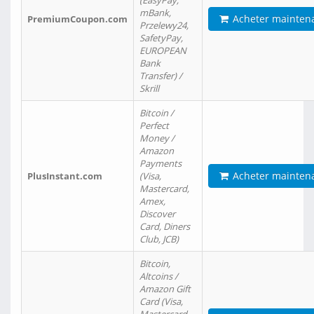
(EasyPay,
mBank,
Acheter mainten
PremiumCoupon.com
Przelewy24,
SafetyPay,
EUROPEAN
Bank
Transfer) /
Skrill
Bitcoin /
Perfect
Money /
Amazon
Payments
Acheter mainten
PlusInstant.com
(Visa,
Mastercard,
Amex,
Discover
Card, Diners
Club, JCB)
Bitcoin,
Altcoins /
Amazon Gift
Card (Visa,