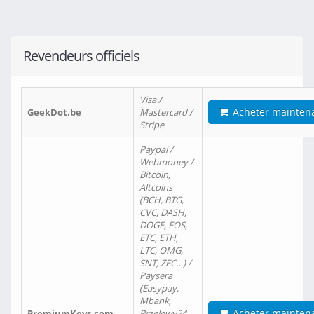
Revendeurs officiels
Visa /
Acheter mainten
GeekDot.be
Mastercard /
Stripe
Paypal /
Webmoney /
Bitcoin,
Altcoins
(BCH, BTG,
CVC, DASH,
DOGE, EOS,
ETC, ETH,
LTC, OMG,
SNT, ZEC…) /
Paysera
(Easypay,
Mbank,
Acheter mainten
PremiumKeys.com
Przelewy24,