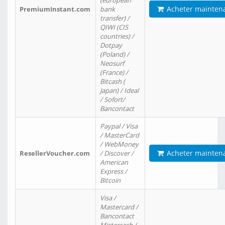
(european
Acheter mainten
PremiumInstant.com
bank
transfer) /
QIWI (CIS
countries) /
Dotpay
(Poland) /
Neosurf
(France) /
Bitcash (
Japan) / Ideal
/ Sofort/
Bancontact
Paypal / Visa
/ MasterCard
/ WebMoney
Acheter mainten
ResellerVoucher.com
/ Discover /
American
Express /
Bitcoin
Visa /
Mastercard /
Bancontact