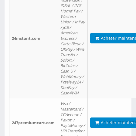
Mistercash /
iDEAL / ING
Home' Pay /
Western
Union / InPay
/ JCB /
American
Acheter mainten
24instant.com
Express /
Carte Bleue /
OKPay / Wire
Transfer /
Sofort /
BitCoins /
Cash U /
WebMoney /
Przelewy24 /
DaoPay /
Cash4WM
Visa /
Mastercard /
CCAvenue /
Paytm /
Acheter mainten
247premiumcart.com
PayUMoney /
UPi Transfer /