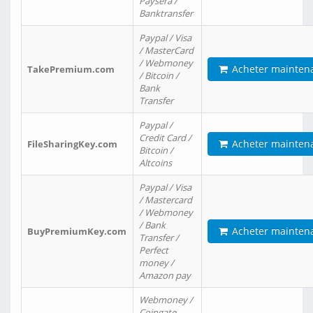
Paysera /
Banktransfer
Paypal / Visa
/ MasterCard
/ Webmoney
Acheter mainten
TakePremium.com
/ Bitcoin /
Bank
Transfer
Paypal /
Credit Card /
Acheter mainten
FileSharingKey.com
Bitcoin /
Altcoins
Paypal / Visa
/ Mastercard
/ Webmoney
/ Bank
Acheter mainten
BuyPremiumKey.com
Transfer /
Perfect
money /
Amazon pay
Webmoney /
Coingate