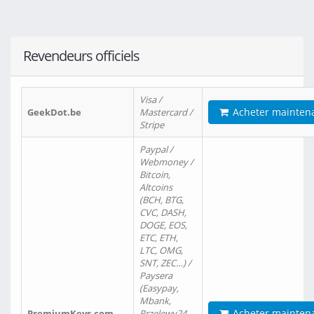
Revendeurs officiels
Visa /
Acheter mainten
GeekDot.be
Mastercard /
Stripe
Paypal /
Webmoney /
Bitcoin,
Altcoins
(BCH, BTG,
CVC, DASH,
DOGE, EOS,
ETC, ETH,
LTC, OMG,
SNT, ZEC…) /
Paysera
(Easypay,
Mbank,
Acheter mainten
PremiumKeys.com
Przelewy24,