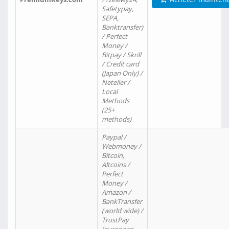
Safetypay,
SEPA,
Banktransfer)
/ Perfect
Money /
Bitpay / Skrill
/ Credit card
(Japan Only) /
Neteller /
Local
Methods
(25+
methods)
Paypal /
Webmoney /
Bitcoin,
Altcoins /
Perfect
Money /
Amazon /
BankTransfer
(world wide) /
TrustPay