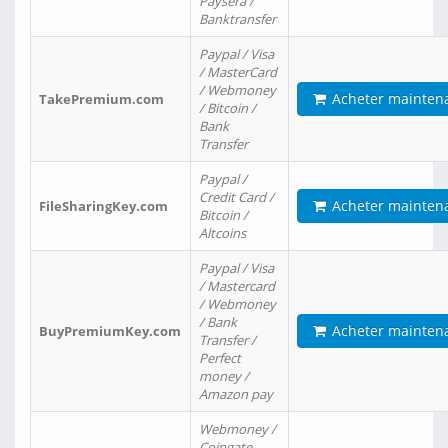
Paysera /
Banktransfer
Paypal / Visa
/ MasterCard
/ Webmoney
Acheter mainten
TakePremium.com
/ Bitcoin /
Bank
Transfer
Paypal /
Credit Card /
Acheter mainten
FileSharingKey.com
Bitcoin /
Altcoins
Paypal / Visa
/ Mastercard
/ Webmoney
/ Bank
Acheter mainten
BuyPremiumKey.com
Transfer /
Perfect
money /
Amazon pay
Webmoney /
Coingate