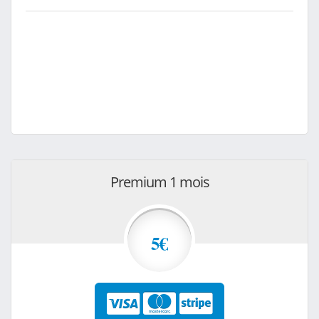
Premium 1 mois
5€