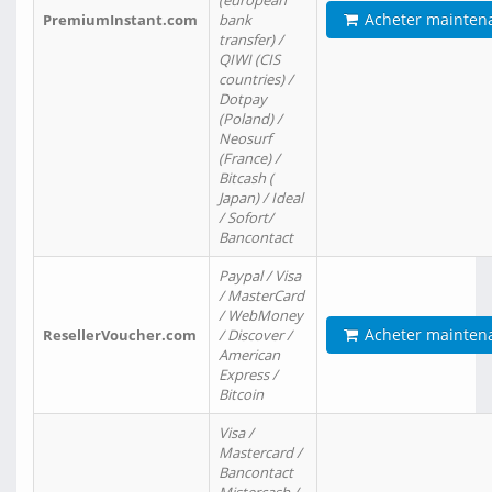
(european
Acheter mainten
PremiumInstant.com
bank
transfer) /
QIWI (CIS
countries) /
Dotpay
(Poland) /
Neosurf
(France) /
Bitcash (
Japan) / Ideal
/ Sofort/
Bancontact
Paypal / Visa
/ MasterCard
/ WebMoney
Acheter mainten
ResellerVoucher.com
/ Discover /
American
Express /
Bitcoin
Visa /
Mastercard /
Bancontact