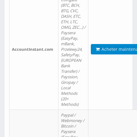
(BTC, BCH,
BTG, CVC,
DASH, ETC,
ETH, LTC,
OMG, ZEC…) /
Paysera
(EasyPay,
mBank,
Acheter mainten
AccountInstant.com
Przelewy24,
SafetyPay,
EUROPEAN
Bank
Transfer) /
Payssion,
Giropay /
Local
Methods
(20+
Methods)
Paypal /
Webmoney /
Bitcoin /
Paysera