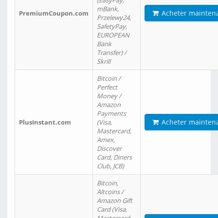
(EasyPay,
mBank,
Acheter mainten
PremiumCoupon.com
Przelewy24,
SafetyPay,
EUROPEAN
Bank
Transfer) /
Skrill
Bitcoin /
Perfect
Money /
Amazon
Payments
Acheter mainten
PlusInstant.com
(Visa,
Mastercard,
Amex,
Discover
Card, Diners
Club, JCB)
Bitcoin,
Altcoins /
Amazon Gift
Card (Visa,