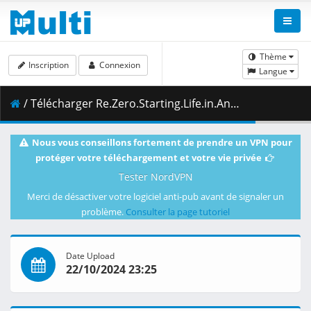
Thème
Inscription
Connexion
Langue
/ Télécharger Re.Zero.Starting.Life.in.Another.World.S03E01.1080p.WEBRip.DDP2.0.x265-RaiN.mkv.004 ( 483.49 MB )
Nous vous conseillons fortement de prendre un VPN pour
protéger votre téléchargement et votre vie privée
Tester NordVPN
Merci de désactiver votre logiciel anti-pub avant de signaler un
problème.
Consulter la page tutoriel
Date Upload
22/10/2024 23:25