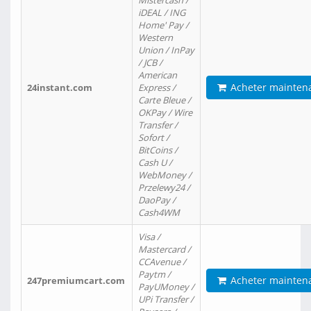
Mistercash /
iDEAL / ING
Home' Pay /
Western
Union / InPay
/ JCB /
American
Acheter mainten
24instant.com
Express /
Carte Bleue /
OKPay / Wire
Transfer /
Sofort /
BitCoins /
Cash U /
WebMoney /
Przelewy24 /
DaoPay /
Cash4WM
Visa /
Mastercard /
CCAvenue /
Paytm /
Acheter mainten
247premiumcart.com
PayUMoney /
UPi Transfer /