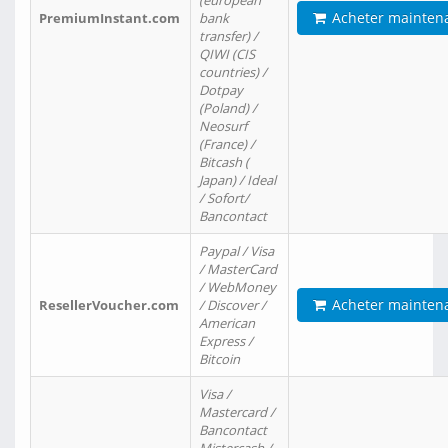
(european
Acheter mainten
PremiumInstant.com
bank
transfer) /
QIWI (CIS
countries) /
Dotpay
(Poland) /
Neosurf
(France) /
Bitcash (
Japan) / Ideal
/ Sofort/
Bancontact
Paypal / Visa
/ MasterCard
/ WebMoney
Acheter mainten
ResellerVoucher.com
/ Discover /
American
Express /
Bitcoin
Visa /
Mastercard /
Bancontact