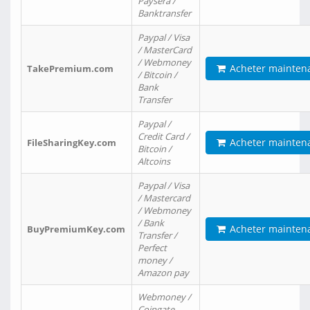
Paysera /
Banktransfer
Paypal / Visa
/ MasterCard
/ Webmoney
Acheter mainten
TakePremium.com
/ Bitcoin /
Bank
Transfer
Paypal /
Credit Card /
Acheter mainten
FileSharingKey.com
Bitcoin /
Altcoins
Paypal / Visa
/ Mastercard
/ Webmoney
/ Bank
Acheter mainten
BuyPremiumKey.com
Transfer /
Perfect
money /
Amazon pay
Webmoney /
Coingate