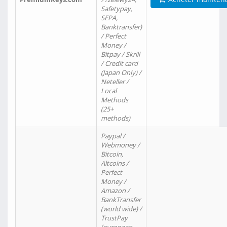
Safetypay,
SEPA,
Banktransfer)
/ Perfect
Money /
Bitpay / Skrill
/ Credit card
(Japan Only) /
Neteller /
Local
Methods
(25+
methods)
Paypal /
Webmoney /
Bitcoin,
Altcoins /
Perfect
Money /
Amazon /
BankTransfer
(world wide) /
TrustPay