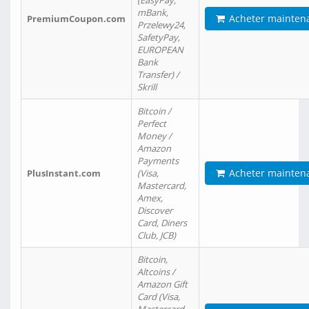
(EasyPay,
mBank,
Acheter mainten
PremiumCoupon.com
Przelewy24,
SafetyPay,
EUROPEAN
Bank
Transfer) /
Skrill
Bitcoin /
Perfect
Money /
Amazon
Payments
Acheter mainten
PlusInstant.com
(Visa,
Mastercard,
Amex,
Discover
Card, Diners
Club, JCB)
Bitcoin,
Altcoins /
Amazon Gift
Card (Visa,