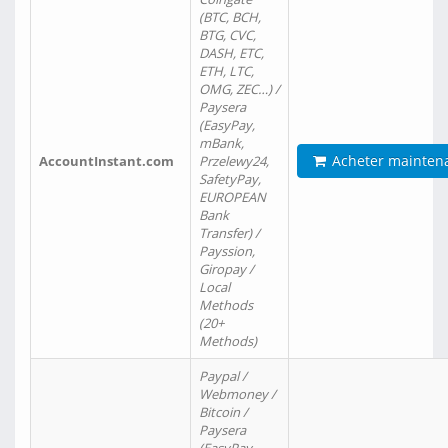
(BTC, BCH,
BTG, CVC,
DASH, ETC,
ETH, LTC,
OMG, ZEC…) /
Paysera
(EasyPay,
mBank,
Acheter mainten
AccountInstant.com
Przelewy24,
SafetyPay,
EUROPEAN
Bank
Transfer) /
Payssion,
Giropay /
Local
Methods
(20+
Methods)
Paypal /
Webmoney /
Bitcoin /
Paysera