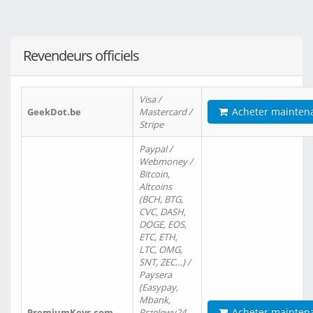
Revendeurs officiels
Visa /
Acheter mainten
GeekDot.be
Mastercard /
Stripe
Paypal /
Webmoney /
Bitcoin,
Altcoins
(BCH, BTG,
CVC, DASH,
DOGE, EOS,
ETC, ETH,
LTC, OMG,
SNT, ZEC…) /
Paysera
(Easypay,
Mbank,
Acheter mainten
PremiumKeys.com
Przelewy24,