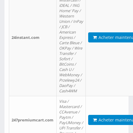
Mistercash /
iDEAL / ING
Home' Pay /
Western
Union / InPay
/ JCB /
American
Acheter mainten
24instant.com
Express /
Carte Bleue /
OKPay / Wire
Transfer /
Sofort /
BitCoins /
Cash U /
WebMoney /
Przelewy24 /
DaoPay /
Cash4WM
Visa /
Mastercard /
CCAvenue /
Paytm /
Acheter mainten
247premiumcart.com
PayUMoney /
UPi Transfer /