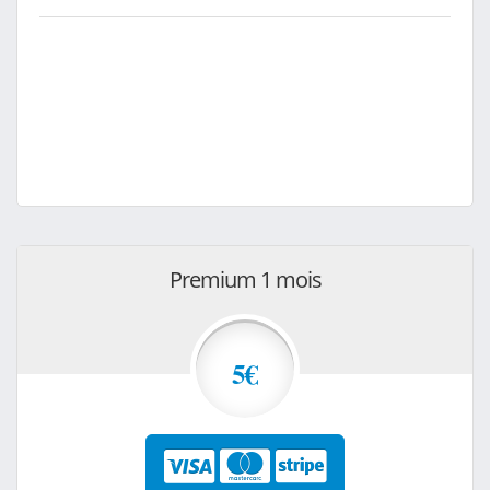
Premium 1 mois
5€