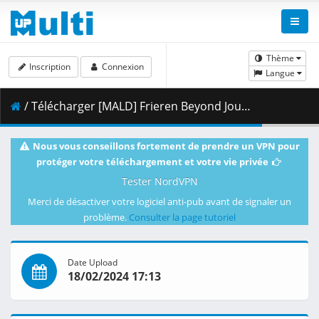
Thème
Inscription
Connexion
Langue
/ Télécharger [MALD] Frieren Beyond Journey_s End (2023) S01E22 (1080p WEB-DL H264 SDR DDP 2.0 Japanese).mkv.001 ( 487.17 MB )
Nous vous conseillons fortement de prendre un VPN pour
protéger votre téléchargement et votre vie privée
Tester NordVPN
Merci de désactiver votre logiciel anti-pub avant de signaler un
problème.
Consulter la page tutoriel
Date Upload
18/02/2024 17:13