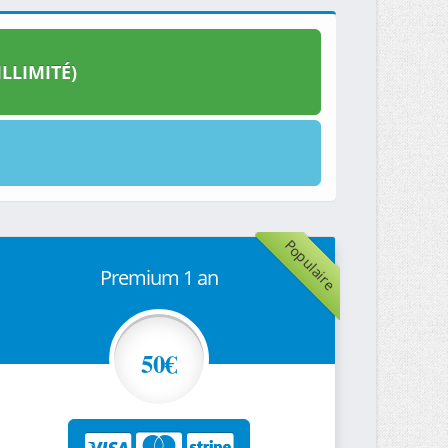
LLIMITÉ)
Populaire
Premium 1 an
50€