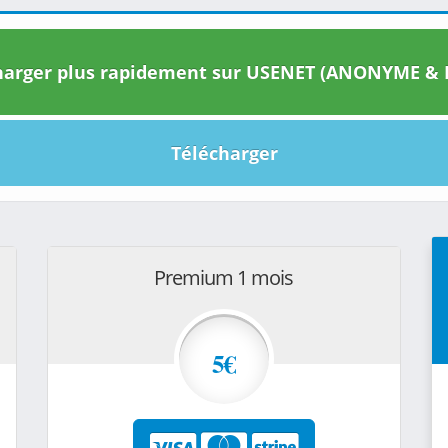
arger plus rapidement sur USENET (ANONYME & I
Télécharger
Premium 1 mois
5€