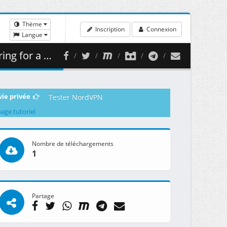
Thème
Inscription
Connexion
Langue
( 458.44 MB )
vie privée
Tester NordVPN
page tutoriel
Nombre de téléchargements
1
Partage