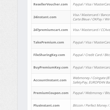
ResellerVoucher.com
Paypal / Visa / MasterCar
Visa / Mastercard / Banco
24instant.com
Carte Bleue / OKPay / Wi
247premiumcart.com
Visa / Mastercard / CCAv
TakePremium.com
Paypal / Visa / MasterCar
FileSharingKey.com
Paypal / Credit Card / Bitc
BuyPremiumKey.com
Paypal / Visa / Masterca
Webmoney / Coingate (BTC
AccountInstant.com
SafetyPay, EUROPEAN Bank
PremiumCoupon.com
Paypal / Webmoney / Bitc
PlusInstant.com
Bitcoin / Perfect Money /