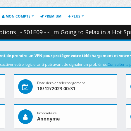
MON COMPTE
PREMIUM
PLUS
01E09 - -I_m Going to Relax in a Hot Spring for a While_.mkv.003 
nt de prendre un VPN pour protéger votre téléchargement et votre 
sactiver votre logiciel anti-pub avant de signaler un problème.
Consulter la 
Date dernier téléchargement
18/12/2023 00:31
Propriétaire
Anonyme