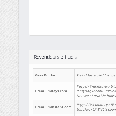
Revendeurs officiels
GeekDot.be
Visa / Mastercard / Stripe
Paypal / Webmoney / Bitc
PremiumKeys.com
(Easypay, Mbank, Przelewy2
Neteller / Local Methods
Paypal / Webmoney / Bitc
PremiumInstant.com
transfer) / QIWI (CIS coun