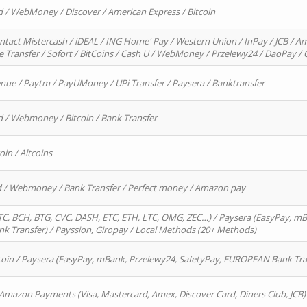
d / WebMoney / Discover / American Express / Bitcoin
ntact Mistercash / iDEAL / ING Home' Pay / Western Union / InPay / JCB / Am
re Transfer / Sofort / BitCoins / Cash U / WebMoney / Przelewy24 / DaoPay 
enue / Paytm / PayUMoney / UPi Transfer / Paysera / Banktransfer
d / Webmoney / Bitcoin / Bank Transfer
oin / Altcoins
rd / Webmoney / Bank Transfer / Perfect money / Amazon pay
, BCH, BTG, CVC, DASH, ETC, ETH, LTC, OMG, ZEC…) / Paysera (EasyPay, mB
 Transfer) / Payssion, Giropay / Local Methods (20+ Methods)
oin / Paysera (EasyPay, mBank, Przelewy24, SafetyPay, EUROPEAN Bank Transf
 Amazon Payments (Visa, Mastercard, Amex, Discover Card, Diners Club, JCB)