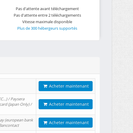
Pas d'attente avant téléchargement
Pas d'attente entre 2 téléchargements
Vitesse maximale disponible
Plus de 300 hébergeurs supportés
Acheter maintenant
EC…) / Paysera
Acheter maintenant
card (Japan Only) /
tPay (european bank
Acheter maintenant
/ Bancontact