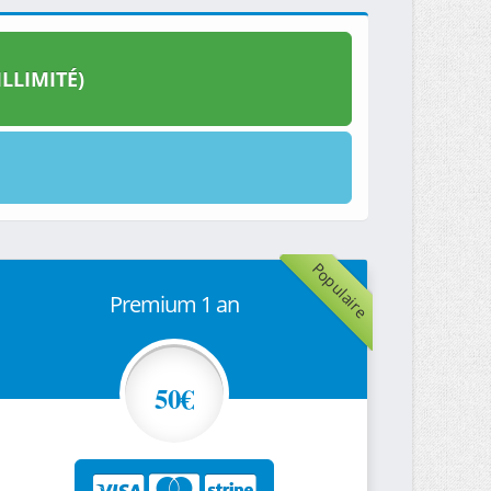
LLIMITÉ)
Populaire
Premium 1 an
50€