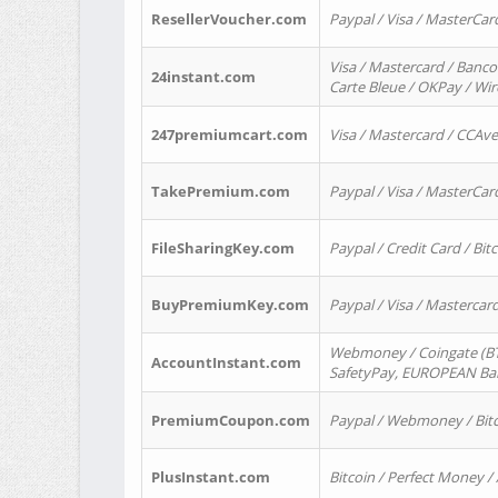
ResellerVoucher.com
Paypal / Visa / MasterCar
Visa / Mastercard / Banco
24instant.com
Carte Bleue / OKPay / Wi
247premiumcart.com
Visa / Mastercard / CCAv
TakePremium.com
Paypal / Visa / MasterCar
FileSharingKey.com
Paypal / Credit Card / Bitc
BuyPremiumKey.com
Paypal / Visa / Masterca
Webmoney / Coingate (BTC
AccountInstant.com
SafetyPay, EUROPEAN Bank
PremiumCoupon.com
Paypal / Webmoney / Bitc
PlusInstant.com
Bitcoin / Perfect Money /