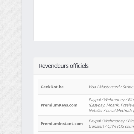
Revendeurs officiels
GeekDot.be
Visa / Mastercard / Stripe
Paypal / Webmoney / Bitc
PremiumKeys.com
(Easypay, Mbank, Przelewy2
Neteller / Local Methods
Paypal / Webmoney / Bitc
PremiumInstant.com
transfer) / QIWI (CIS coun