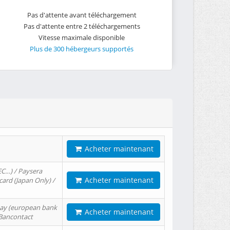
Pas d'attente avant téléchargement
Pas d'attente entre 2 téléchargements
Vitesse maximale disponible
Plus de 300 hébergeurs supportés
Acheter maintenant
EC…) / Paysera
Acheter maintenant
card (Japan Only) /
tPay (european bank
Acheter maintenant
/ Bancontact