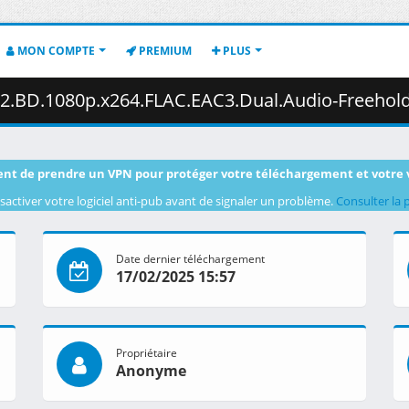
MON COMPTE
PREMIUM
PLUS
.1080p.x264.FLAC.EAC3.Dual.Audio-Freehold.mkv.003 ( 
nt de prendre un VPN pour protéger votre téléchargement et votre 
sactiver votre logiciel anti-pub avant de signaler un problème.
Consulter la 
Date dernier téléchargement
17/02/2025 15:57
Propriétaire
Anonyme