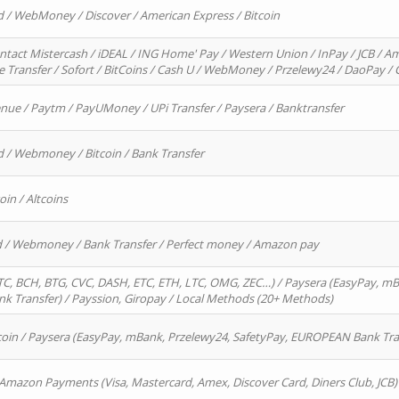
d / WebMoney / Discover / American Express / Bitcoin
ntact Mistercash / iDEAL / ING Home' Pay / Western Union / InPay / JCB / Am
re Transfer / Sofort / BitCoins / Cash U / WebMoney / Przelewy24 / DaoPay 
enue / Paytm / PayUMoney / UPi Transfer / Paysera / Banktransfer
d / Webmoney / Bitcoin / Bank Transfer
oin / Altcoins
rd / Webmoney / Bank Transfer / Perfect money / Amazon pay
, BCH, BTG, CVC, DASH, ETC, ETH, LTC, OMG, ZEC…) / Paysera (EasyPay, mB
 Transfer) / Payssion, Giropay / Local Methods (20+ Methods)
oin / Paysera (EasyPay, mBank, Przelewy24, SafetyPay, EUROPEAN Bank Transf
 Amazon Payments (Visa, Mastercard, Amex, Discover Card, Diners Club, JCB)