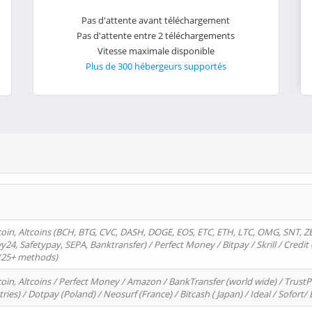
Pas d'attente avant téléchargement
Pas d'attente entre 2 téléchargements
Vitesse maximale disponible
Plus de 300 hébergeurs supportés
oin, Altcoins (BCH, BTG, CVC, DASH, DOGE, EOS, ETC, ETH, LTC, OMG, SNT, Z
4, Safetypay, SEPA, Banktransfer) / Perfect Money / Bitpay / Skrill / Credit 
 (25+ methods)
oin, Altcoins / Perfect Money / Amazon / BankTransfer (world wide) / Trus
tries) / Dotpay (Poland) / Neosurf (France) / Bitcash ( Japan) / Ideal / Sofort