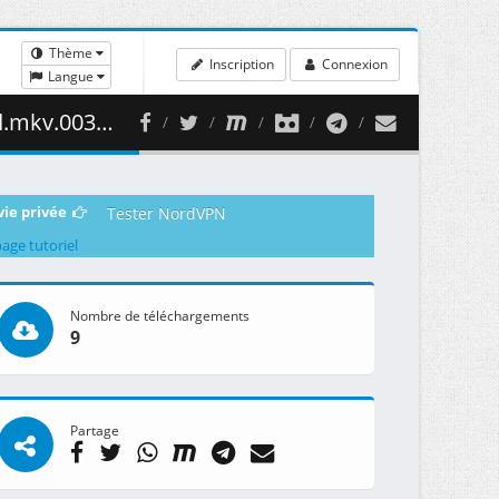
Thème
Inscription
Connexion
Langue
434.23 MB )
vie privée
Tester NordVPN
page tutoriel
Nombre de téléchargements
9
Partage