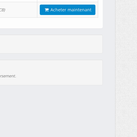
Acheter maintenant
CB)
ursement.