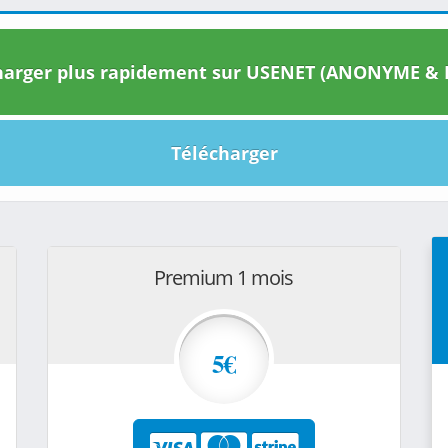
arger plus rapidement sur USENET (ANONYME & I
Télécharger
Premium 1 mois
5€