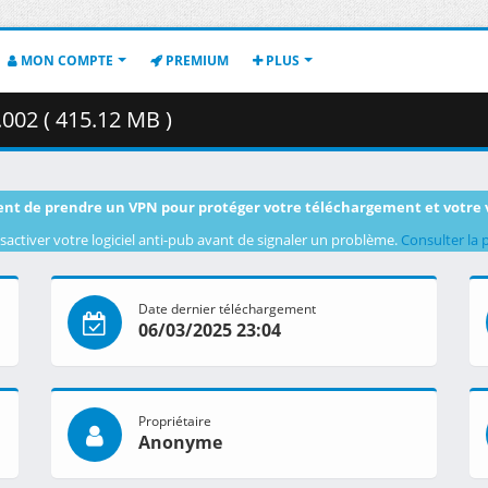
MON COMPTE
PREMIUM
PLUS
002 ( 415.12 MB )
nt de prendre un VPN pour protéger votre téléchargement et votre 
sactiver votre logiciel anti-pub avant de signaler un problème.
Consulter la 
Date dernier téléchargement
06/03/2025 23:04
Propriétaire
Anonyme