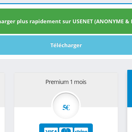
arger plus rapidement sur USENET (ANONYME & I
Télécharger
Premium 1 mois
5€