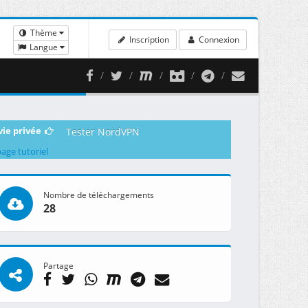
Thème
Inscription
Connexion
Langue
vie privée
Tester NordVPN
page tutoriel
Nombre de téléchargements
28
Partage