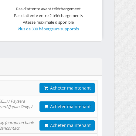
Pas d'attente avant téléchargement
Pas d'attente entre 2 téléchargements
Vitesse maximale disponible
Plus de 300 hébergeurs supportés
Acheter maintenant
EC…) / Paysera
Acheter maintenant
card (Japan Only) /
tPay (european bank
Acheter maintenant
/ Bancontact