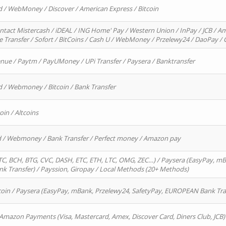
d / WebMoney / Discover / American Express / Bitcoin
ntact Mistercash / iDEAL / ING Home' Pay / Western Union / InPay / JCB / Am
re Transfer / Sofort / BitCoins / Cash U / WebMoney / Przelewy24 / DaoPay 
enue / Paytm / PayUMoney / UPi Transfer / Paysera / Banktransfer
d / Webmoney / Bitcoin / Bank Transfer
oin / Altcoins
rd / Webmoney / Bank Transfer / Perfect money / Amazon pay
, BCH, BTG, CVC, DASH, ETC, ETH, LTC, OMG, ZEC…) / Paysera (EasyPay, mB
 Transfer) / Payssion, Giropay / Local Methods (20+ Methods)
oin / Paysera (EasyPay, mBank, Przelewy24, SafetyPay, EUROPEAN Bank Transf
 Amazon Payments (Visa, Mastercard, Amex, Discover Card, Diners Club, JCB)