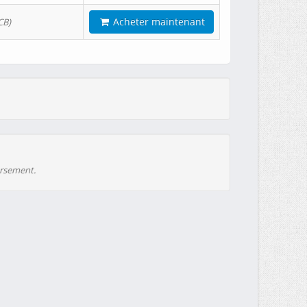
Acheter maintenant
CB)
ursement.