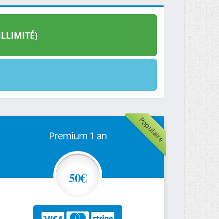
LLIMITÉ)
Populaire
Premium 1 an
50€