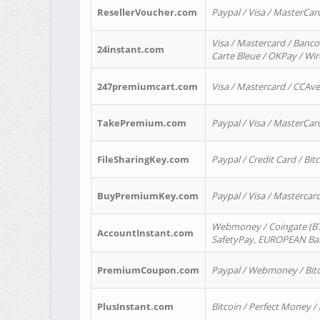
ResellerVoucher.com
Paypal / Visa / MasterCar
Visa / Mastercard / Banco
24instant.com
Carte Bleue / OKPay / Wi
247premiumcart.com
Visa / Mastercard / CCAv
TakePremium.com
Paypal / Visa / MasterCar
FileSharingKey.com
Paypal / Credit Card / Bitc
BuyPremiumKey.com
Paypal / Visa / Masterca
Webmoney / Coingate (BTC
AccountInstant.com
SafetyPay, EUROPEAN Bank
PremiumCoupon.com
Paypal / Webmoney / Bitc
PlusInstant.com
Bitcoin / Perfect Money /