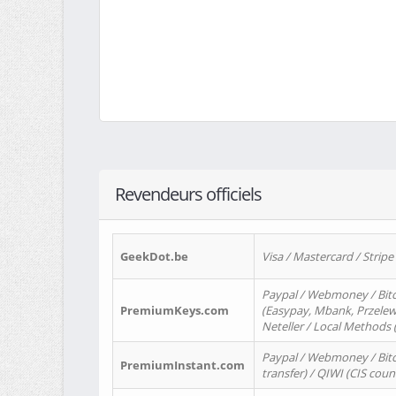
Revendeurs officiels
GeekDot.be
Visa / Mastercard / Stripe
Paypal / Webmoney / Bitc
PremiumKeys.com
(Easypay, Mbank, Przelewy2
Neteller / Local Methods
Paypal / Webmoney / Bitc
PremiumInstant.com
transfer) / QIWI (CIS coun