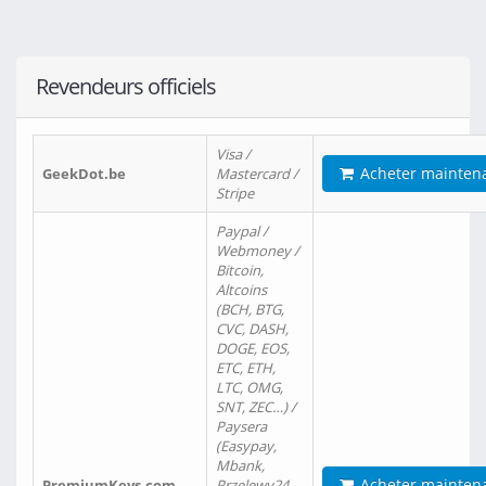
Revendeurs officiels
Visa /
Acheter mainten
GeekDot.be
Mastercard /
Stripe
Paypal /
Webmoney /
Bitcoin,
Altcoins
(BCH, BTG,
CVC, DASH,
DOGE, EOS,
ETC, ETH,
LTC, OMG,
SNT, ZEC…) /
Paysera
(Easypay,
Mbank,
Acheter mainten
PremiumKeys.com
Przelewy24,