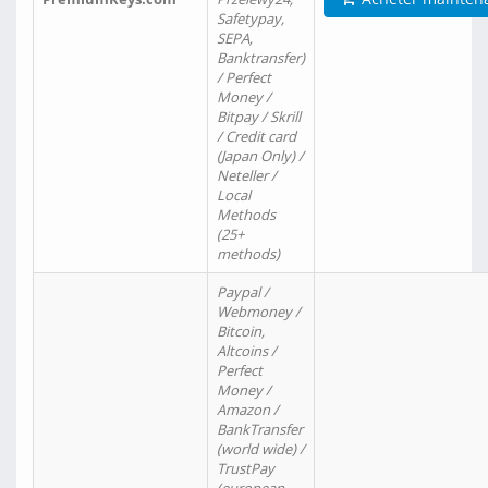
Safetypay,
SEPA,
Banktransfer)
/ Perfect
Money /
Bitpay / Skrill
/ Credit card
(Japan Only) /
Neteller /
Local
Methods
(25+
methods)
Paypal /
Webmoney /
Bitcoin,
Altcoins /
Perfect
Money /
Amazon /
BankTransfer
(world wide) /
TrustPay