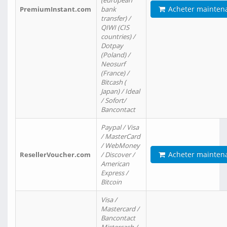
(european
Acheter mainten
PremiumInstant.com
bank
transfer) /
QIWI (CIS
countries) /
Dotpay
(Poland) /
Neosurf
(France) /
Bitcash (
Japan) / Ideal
/ Sofort/
Bancontact
Paypal / Visa
/ MasterCard
/ WebMoney
Acheter mainten
ResellerVoucher.com
/ Discover /
American
Express /
Bitcoin
Visa /
Mastercard /
Bancontact