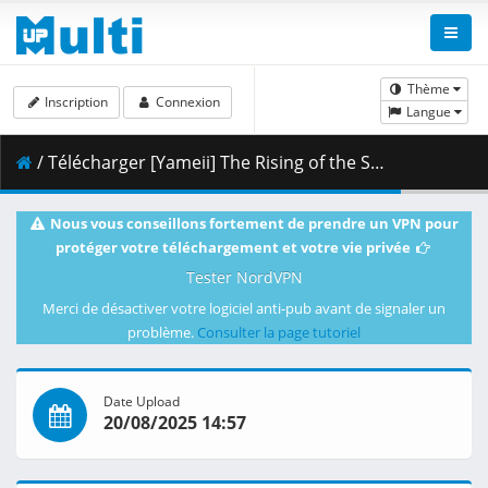
Thème
Inscription
Connexion
Langue
/ Télécharger [Yameii] The Rising of the Shield Hero - S04E07 [English Dub] [CR WEB-DL 720p] [1C12C1AE].mkv.002 ( 353.63 MB )
Nous vous conseillons fortement de prendre un VPN pour
protéger votre téléchargement et votre vie privée
Tester NordVPN
Merci de désactiver votre logiciel anti-pub avant de signaler un
problème.
Consulter la page tutoriel
Date Upload
20/08/2025 14:57