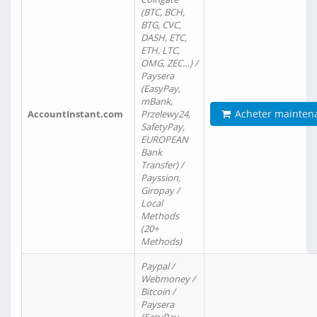
(BTC, BCH,
BTG, CVC,
DASH, ETC,
ETH, LTC,
OMG, ZEC…) /
Paysera
(EasyPay,
mBank,
Acheter mainten
AccountInstant.com
Przelewy24,
SafetyPay,
EUROPEAN
Bank
Transfer) /
Payssion,
Giropay /
Local
Methods
(20+
Methods)
Paypal /
Webmoney /
Bitcoin /
Paysera