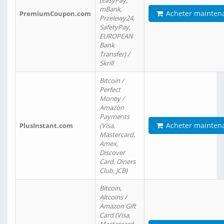
(EasyPay,
mBank,
Acheter mainten
PremiumCoupon.com
Przelewy24,
SafetyPay,
EUROPEAN
Bank
Transfer) /
Skrill
Bitcoin /
Perfect
Money /
Amazon
Payments
Acheter mainten
PlusInstant.com
(Visa,
Mastercard,
Amex,
Discover
Card, Diners
Club, JCB)
Bitcoin,
Altcoins /
Amazon Gift
Card (Visa,