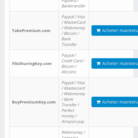
Paysera /
Banktransfer
Paypal / Visa
/ MasterCard
/ Webmoney
Acheter mainten
TakePremium.com
/ Bitcoin /
Bank
Transfer
Paypal /
Credit Card /
Acheter mainten
FileSharingKey.com
Bitcoin /
Altcoins
Paypal / Visa
/ Mastercard
/ Webmoney
/ Bank
Acheter mainten
BuyPremiumKey.com
Transfer /
Perfect
money /
Amazon pay
Webmoney /
Coingate