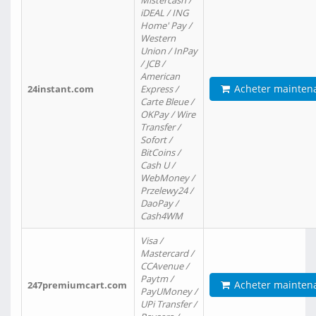
Mistercash /
iDEAL / ING
Home' Pay /
Western
Union / InPay
/ JCB /
American
Acheter mainten
24instant.com
Express /
Carte Bleue /
OKPay / Wire
Transfer /
Sofort /
BitCoins /
Cash U /
WebMoney /
Przelewy24 /
DaoPay /
Cash4WM
Visa /
Mastercard /
CCAvenue /
Paytm /
Acheter mainten
247premiumcart.com
PayUMoney /
UPi Transfer /