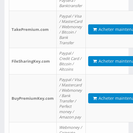
Paysera /
Banktransfer
Paypal / Visa
/ MasterCard
/ Webmoney
Acheter mainten
TakePremium.com
/ Bitcoin /
Bank
Transfer
Paypal /
Credit Card /
Acheter mainten
FileSharingKey.com
Bitcoin /
Altcoins
Paypal / Visa
/ Mastercard
/ Webmoney
/ Bank
Acheter mainten
BuyPremiumKey.com
Transfer /
Perfect
money /
Amazon pay
Webmoney /
Coingate