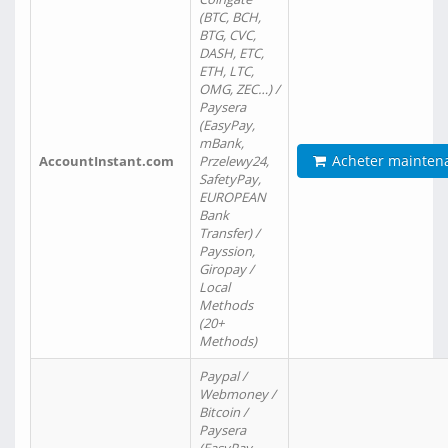
(BTC, BCH,
BTG, CVC,
DASH, ETC,
ETH, LTC,
OMG, ZEC…) /
Paysera
(EasyPay,
mBank,
Acheter mainten
AccountInstant.com
Przelewy24,
SafetyPay,
EUROPEAN
Bank
Transfer) /
Payssion,
Giropay /
Local
Methods
(20+
Methods)
Paypal /
Webmoney /
Bitcoin /
Paysera