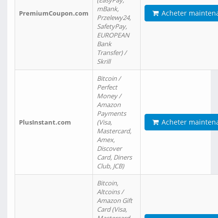
(EasyPay,
mBank,
Acheter mainten
PremiumCoupon.com
Przelewy24,
SafetyPay,
EUROPEAN
Bank
Transfer) /
Skrill
Bitcoin /
Perfect
Money /
Amazon
Payments
Acheter mainten
PlusInstant.com
(Visa,
Mastercard,
Amex,
Discover
Card, Diners
Club, JCB)
Bitcoin,
Altcoins /
Amazon Gift
Card (Visa,