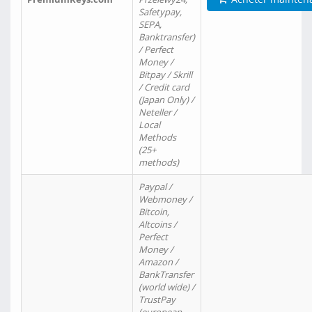
Safetypay,
SEPA,
Banktransfer)
/ Perfect
Money /
Bitpay / Skrill
/ Credit card
(Japan Only) /
Neteller /
Local
Methods
(25+
methods)
Paypal /
Webmoney /
Bitcoin,
Altcoins /
Perfect
Money /
Amazon /
BankTransfer
(world wide) /
TrustPay