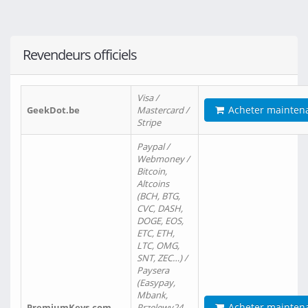
Revendeurs officiels
Visa /
Acheter mainten
GeekDot.be
Mastercard /
Stripe
Paypal /
Webmoney /
Bitcoin,
Altcoins
(BCH, BTG,
CVC, DASH,
DOGE, EOS,
ETC, ETH,
LTC, OMG,
SNT, ZEC…) /
Paysera
(Easypay,
Mbank,
Acheter mainten
PremiumKeys.com
Przelewy24,