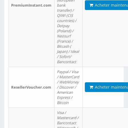
(european
Acheter mainten
PremiumInstant.com
bank
transfer) /
QIWI (CIS
countries) /
Dotpay
(Poland) /
Neosurf
(France) /
Bitcash (
Japan) / Ideal
/ Sofort/
Bancontact
Paypal / Visa
/ MasterCard
/ WebMoney
Acheter mainten
ResellerVoucher.com
/ Discover /
American
Express /
Bitcoin
Visa /
Mastercard /
Bancontact