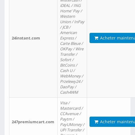
Mistercash /
iDEAL / ING
Home' Pay /
Western
Union / InPay
/ JCB /
American
Acheter mainten
24instant.com
Express /
Carte Bleue /
OKPay / Wire
Transfer /
Sofort /
BitCoins /
Cash U /
WebMoney /
Przelewy24 /
DaoPay /
Cash4WM
Visa /
Mastercard /
CCAvenue /
Paytm /
Acheter mainten
247premiumcart.com
PayUMoney /
UPi Transfer /