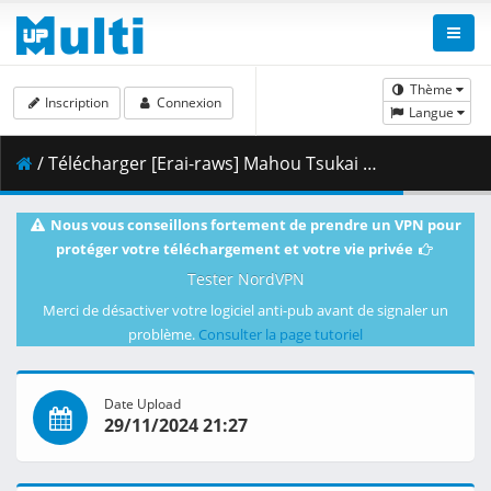
Thème
Inscription
Connexion
Langue
/ Télécharger [Erai-raws] Mahou Tsukai ni Narenakatta Onnanoko no Hanashi - 09 [1080p CR WEB-DL AVC AAC][MultiSub][9F131545].mkv.001 ( 460.62 MB )
Nous vous conseillons fortement de prendre un VPN pour
protéger votre téléchargement et votre vie privée
Tester NordVPN
Merci de désactiver votre logiciel anti-pub avant de signaler un
problème.
Consulter la page tutoriel
Date Upload
29/11/2024 21:27