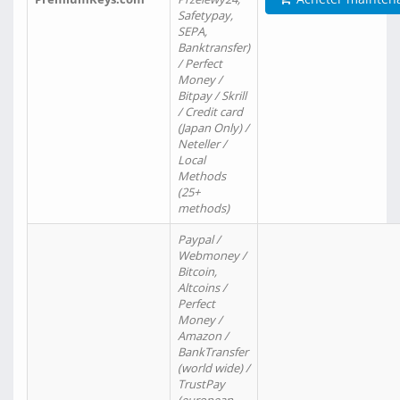
Safetypay,
SEPA,
Banktransfer)
/ Perfect
Money /
Bitpay / Skrill
/ Credit card
(Japan Only) /
Neteller /
Local
Methods
(25+
methods)
Paypal /
Webmoney /
Bitcoin,
Altcoins /
Perfect
Money /
Amazon /
BankTransfer
(world wide) /
TrustPay