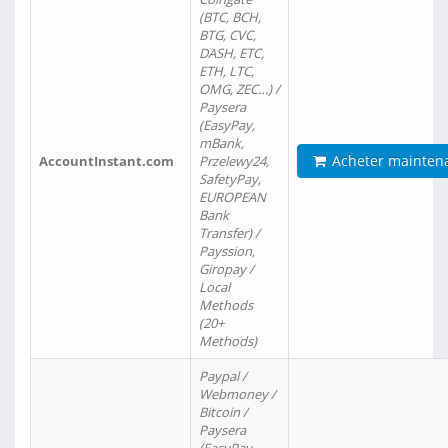
(BTC, BCH,
BTG, CVC,
DASH, ETC,
ETH, LTC,
OMG, ZEC…) /
Paysera
(EasyPay,
mBank,
Acheter mainten
AccountInstant.com
Przelewy24,
SafetyPay,
EUROPEAN
Bank
Transfer) /
Payssion,
Giropay /
Local
Methods
(20+
Methods)
Paypal /
Webmoney /
Bitcoin /
Paysera