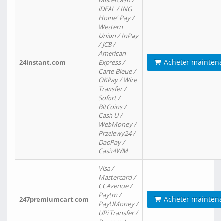
Mistercash /
iDEAL / ING
Home' Pay /
Western
Union / InPay
/ JCB /
American
Acheter mainten
24instant.com
Express /
Carte Bleue /
OKPay / Wire
Transfer /
Sofort /
BitCoins /
Cash U /
WebMoney /
Przelewy24 /
DaoPay /
Cash4WM
Visa /
Mastercard /
CCAvenue /
Paytm /
Acheter mainten
247premiumcart.com
PayUMoney /
UPi Transfer /