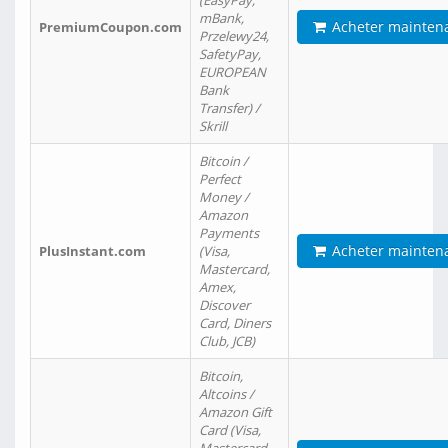
(EasyPay,
mBank,
Acheter mainten
PremiumCoupon.com
Przelewy24,
SafetyPay,
EUROPEAN
Bank
Transfer) /
Skrill
Bitcoin /
Perfect
Money /
Amazon
Payments
Acheter mainten
PlusInstant.com
(Visa,
Mastercard,
Amex,
Discover
Card, Diners
Club, JCB)
Bitcoin,
Altcoins /
Amazon Gift
Card (Visa,