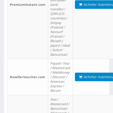
(european
Acheter mainten
PremiumInstant.com
bank
transfer) /
QIWI (CIS
countries) /
Dotpay
(Poland) /
Neosurf
(France) /
Bitcash (
Japan) / Ideal
/ Sofort/
Bancontact
Paypal / Visa
/ MasterCard
/ WebMoney
Acheter mainten
ResellerVoucher.com
/ Discover /
American
Express /
Bitcoin
Visa /
Mastercard /
Bancontact