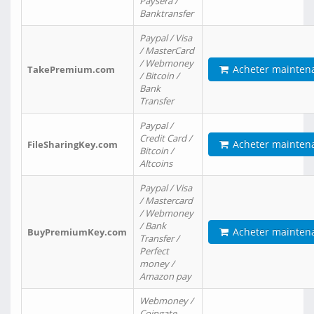
Paysera /
Banktransfer
Paypal / Visa
/ MasterCard
/ Webmoney
Acheter mainten
TakePremium.com
/ Bitcoin /
Bank
Transfer
Paypal /
Credit Card /
Acheter mainten
FileSharingKey.com
Bitcoin /
Altcoins
Paypal / Visa
/ Mastercard
/ Webmoney
/ Bank
Acheter mainten
BuyPremiumKey.com
Transfer /
Perfect
money /
Amazon pay
Webmoney /
Coingate