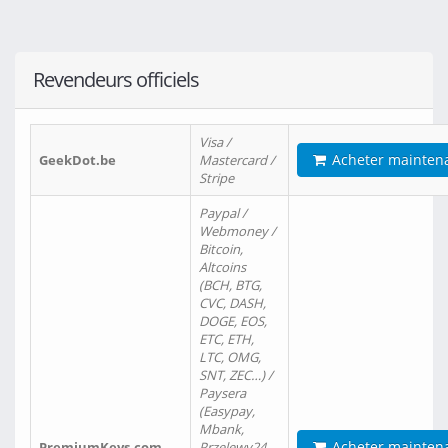
Revendeurs officiels
Visa /
Acheter mainten
GeekDot.be
Mastercard /
Stripe
Paypal /
Webmoney /
Bitcoin,
Altcoins
(BCH, BTG,
CVC, DASH,
DOGE, EOS,
ETC, ETH,
LTC, OMG,
SNT, ZEC…) /
Paysera
(Easypay,
Mbank,
Acheter mainten
PremiumKeys.com
Przelewy24,