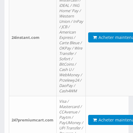
Mistercash /
iDEAL / ING
Home' Pay /
Western
Union / InPay
/ JCB /
American
Acheter mainten
24instant.com
Express /
Carte Bleue /
OKPay / Wire
Transfer /
Sofort /
BitCoins /
Cash U /
WebMoney /
Przelewy24 /
DaoPay /
Cash4WM
Visa /
Mastercard /
CCAvenue /
Paytm /
Acheter mainten
247premiumcart.com
PayUMoney /
UPi Transfer /