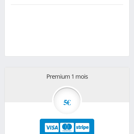
Premium 1 mois
5€