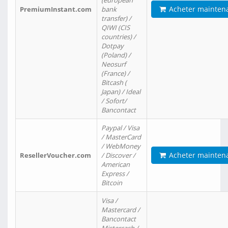
(european
Acheter mainten
PremiumInstant.com
bank
transfer) /
QIWI (CIS
countries) /
Dotpay
(Poland) /
Neosurf
(France) /
Bitcash (
Japan) / Ideal
/ Sofort/
Bancontact
Paypal / Visa
/ MasterCard
/ WebMoney
Acheter mainten
ResellerVoucher.com
/ Discover /
American
Express /
Bitcoin
Visa /
Mastercard /
Bancontact