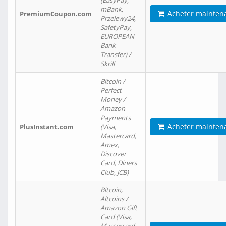
(EasyPay,
mBank,
Acheter mainten
PremiumCoupon.com
Przelewy24,
SafetyPay,
EUROPEAN
Bank
Transfer) /
Skrill
Bitcoin /
Perfect
Money /
Amazon
Payments
Acheter mainten
PlusInstant.com
(Visa,
Mastercard,
Amex,
Discover
Card, Diners
Club, JCB)
Bitcoin,
Altcoins /
Amazon Gift
Card (Visa,