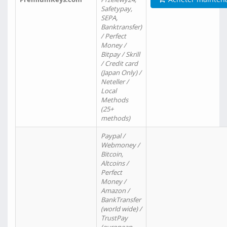
Safetypay,
SEPA,
Banktransfer)
/ Perfect
Money /
Bitpay / Skrill
/ Credit card
(Japan Only) /
Neteller /
Local
Methods
(25+
methods)
Paypal /
Webmoney /
Bitcoin,
Altcoins /
Perfect
Money /
Amazon /
BankTransfer
(world wide) /
TrustPay