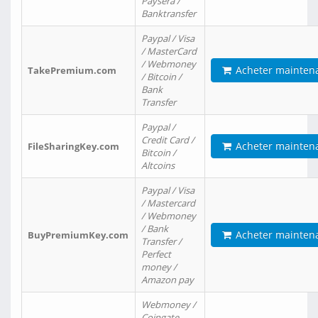
Paysera /
Banktransfer
Paypal / Visa
/ MasterCard
/ Webmoney
Acheter mainten
TakePremium.com
/ Bitcoin /
Bank
Transfer
Paypal /
Credit Card /
Acheter mainten
FileSharingKey.com
Bitcoin /
Altcoins
Paypal / Visa
/ Mastercard
/ Webmoney
/ Bank
Acheter mainten
BuyPremiumKey.com
Transfer /
Perfect
money /
Amazon pay
Webmoney /
Coingate