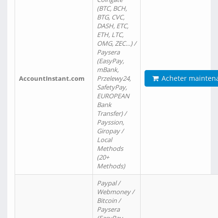
(BTC, BCH,
BTG, CVC,
DASH, ETC,
ETH, LTC,
OMG, ZEC…) /
Paysera
(EasyPay,
mBank,
Acheter mainten
AccountInstant.com
Przelewy24,
SafetyPay,
EUROPEAN
Bank
Transfer) /
Payssion,
Giropay /
Local
Methods
(20+
Methods)
Paypal /
Webmoney /
Bitcoin /
Paysera