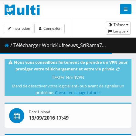
Thème
Inscription
Connexion
Langue
/ Télécharger World4ufree.ws_SriRama72dual.mkv.003 ( 199.00 MB )
Nous vous conseillons fortement de prendre un VPN pour
protéger votre téléchargement et votre vie privée
Tester NordVPN
Merci de désactiver votre logiciel anti-pub avant de signaler un
problème.
Consulter la page tutoriel
Date Upload
13/09/2016 17:49