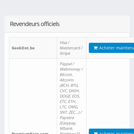
Revendeurs officiels
Visa /
Acheter mainten
GeekDot.be
Mastercard /
Stripe
Paypal /
Webmoney /
Bitcoin,
Altcoins
(BCH, BTG,
CVC, DASH,
DOGE, EOS,
ETC, ETH,
LTC, OMG,
SNT, ZEC…) /
Paysera
(Easypay,
Mbank,
Acheter mainten
PremiumKeys.com
Przelewy24,