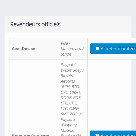
Revendeurs officiels
Visa /
Acheter mainten
GeekDot.be
Mastercard /
Stripe
Paypal /
Webmoney /
Bitcoin,
Altcoins
(BCH, BTG,
CVC, DASH,
DOGE, EOS,
ETC, ETH,
LTC, OMG,
SNT, ZEC…) /
Paysera
(Easypay,
Mbank,
Acheter mainten
PremiumKeys.com
Przelewy24,