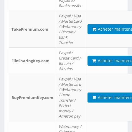
Paysera /
Banktransfer
Paypal / Visa
/ MasterCard
/ Webmoney
Acheter mainten
TakePremium.com
/ Bitcoin /
Bank
Transfer
Paypal /
Credit Card /
Acheter mainten
FileSharingKey.com
Bitcoin /
Altcoins
Paypal / Visa
/ Mastercard
/ Webmoney
/ Bank
Acheter mainten
BuyPremiumKey.com
Transfer /
Perfect
money /
Amazon pay
Webmoney /
Coingate