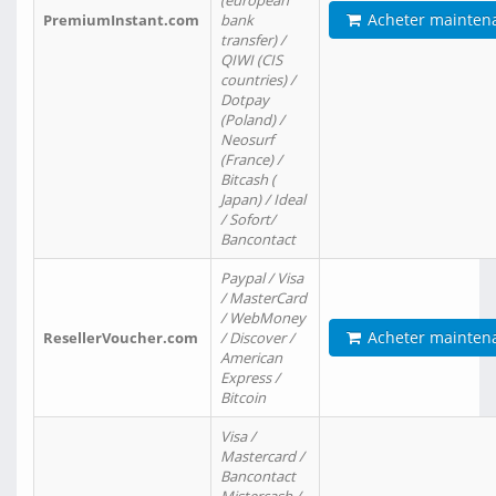
(european
Acheter mainten
PremiumInstant.com
bank
transfer) /
QIWI (CIS
countries) /
Dotpay
(Poland) /
Neosurf
(France) /
Bitcash (
Japan) / Ideal
/ Sofort/
Bancontact
Paypal / Visa
/ MasterCard
/ WebMoney
Acheter mainten
ResellerVoucher.com
/ Discover /
American
Express /
Bitcoin
Visa /
Mastercard /
Bancontact