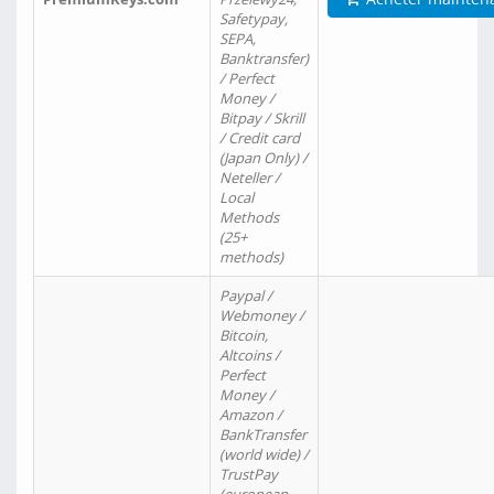
Safetypay,
SEPA,
Banktransfer)
/ Perfect
Money /
Bitpay / Skrill
/ Credit card
(Japan Only) /
Neteller /
Local
Methods
(25+
methods)
Paypal /
Webmoney /
Bitcoin,
Altcoins /
Perfect
Money /
Amazon /
BankTransfer
(world wide) /
TrustPay