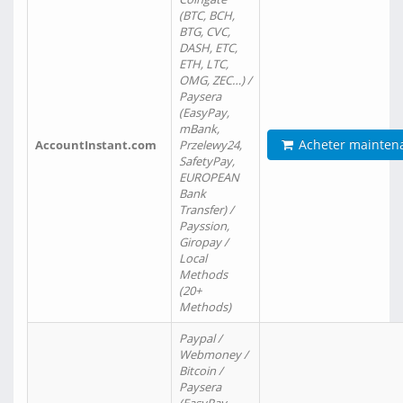
(BTC, BCH,
BTG, CVC,
DASH, ETC,
ETH, LTC,
OMG, ZEC…) /
Paysera
(EasyPay,
mBank,
Acheter mainten
AccountInstant.com
Przelewy24,
SafetyPay,
EUROPEAN
Bank
Transfer) /
Payssion,
Giropay /
Local
Methods
(20+
Methods)
Paypal /
Webmoney /
Bitcoin /
Paysera