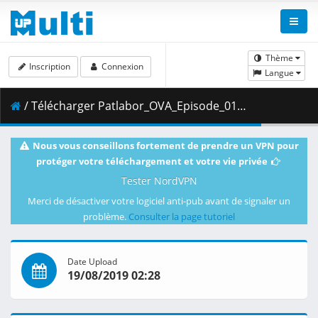
Thème
Inscription
Connexion
Langue
/ Télécharger Patlabor_OVA_Episode_01__Player_Edition___x264_AC3_.mp4.004 ( 485.93 MB )
Nous vous conseillons fortement de prendre un VPN pour
protéger votre téléchargement et votre vie privée
Tester NordVPN
Merci de désactiver votre logiciel anti-pub avant de signaler un
problème.
Consulter la page tutoriel
Date Upload
19/08/2019 02:28