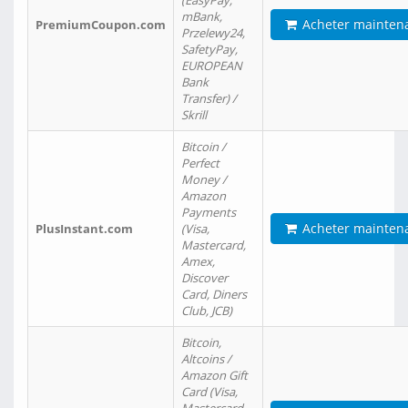
(EasyPay,
mBank,
Acheter mainten
PremiumCoupon.com
Przelewy24,
SafetyPay,
EUROPEAN
Bank
Transfer) /
Skrill
Bitcoin /
Perfect
Money /
Amazon
Payments
Acheter mainten
PlusInstant.com
(Visa,
Mastercard,
Amex,
Discover
Card, Diners
Club, JCB)
Bitcoin,
Altcoins /
Amazon Gift
Card (Visa,