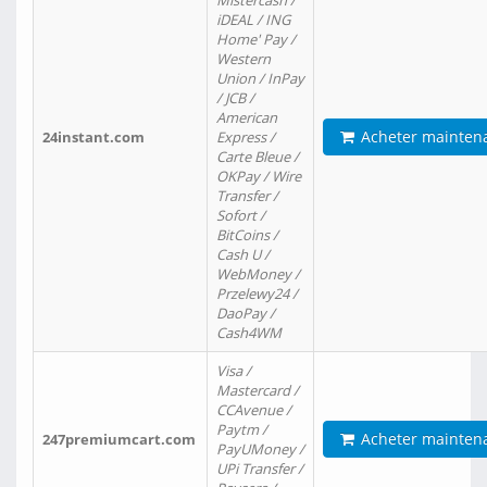
Mistercash /
iDEAL / ING
Home' Pay /
Western
Union / InPay
/ JCB /
American
Acheter mainten
24instant.com
Express /
Carte Bleue /
OKPay / Wire
Transfer /
Sofort /
BitCoins /
Cash U /
WebMoney /
Przelewy24 /
DaoPay /
Cash4WM
Visa /
Mastercard /
CCAvenue /
Paytm /
Acheter mainten
247premiumcart.com
PayUMoney /
UPi Transfer /