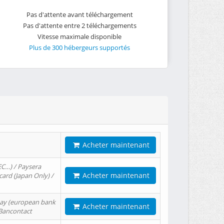
Pas d'attente avant téléchargement
Pas d'attente entre 2 téléchargements
Vitesse maximale disponible
Plus de 300 hébergeurs supportés
Acheter maintenant
EC…) / Paysera
Acheter maintenant
card (Japan Only) /
tPay (european bank
Acheter maintenant
/ Bancontact