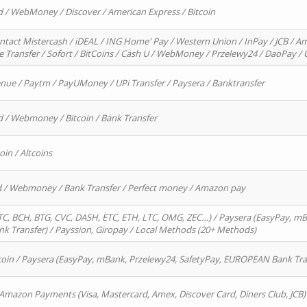
d / WebMoney / Discover / American Express / Bitcoin
ntact Mistercash / iDEAL / ING Home' Pay / Western Union / InPay / JCB / Am
re Transfer / Sofort / BitCoins / Cash U / WebMoney / Przelewy24 / DaoPay 
enue / Paytm / PayUMoney / UPi Transfer / Paysera / Banktransfer
d / Webmoney / Bitcoin / Bank Transfer
oin / Altcoins
rd / Webmoney / Bank Transfer / Perfect money / Amazon pay
, BCH, BTG, CVC, DASH, ETC, ETH, LTC, OMG, ZEC…) / Paysera (EasyPay, mB
 Transfer) / Payssion, Giropay / Local Methods (20+ Methods)
oin / Paysera (EasyPay, mBank, Przelewy24, SafetyPay, EUROPEAN Bank Transf
 Amazon Payments (Visa, Mastercard, Amex, Discover Card, Diners Club, JCB)