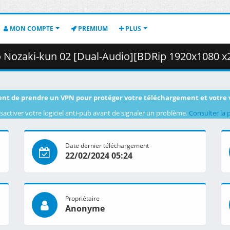
MON COMPTE
PREMIUM
PLUS
2 [Dual-Audio][BDRip 1920x1080 x264 FLACx2] [713707B1].mkv.002 (
nt de prendre un VPN pour protéger votre téléchargement et votre 
sactiver votre logiciel anti-pub avant de signaler un problème.
Consulter la 
Date dernier téléchargement
22/02/2024 05:24
Propriétaire
Anonyme