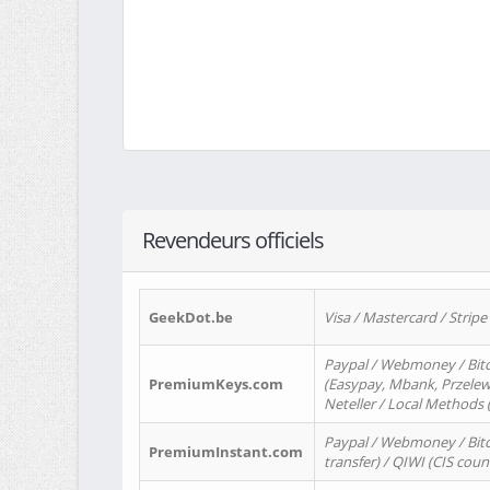
Revendeurs officiels
GeekDot.be
Visa / Mastercard / Stripe
Paypal / Webmoney / Bitc
PremiumKeys.com
(Easypay, Mbank, Przelewy2
Neteller / Local Methods
Paypal / Webmoney / Bitc
PremiumInstant.com
transfer) / QIWI (CIS coun