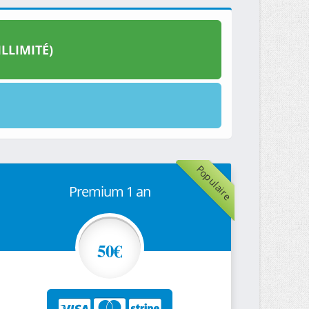
LLIMITÉ)
Populaire
Premium 1 an
50€