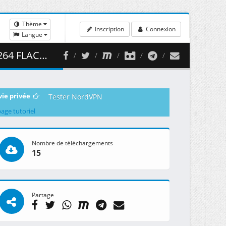
Thème
Inscription
Connexion
Langue
 435.61 MB )
vie privée
Tester NordVPN
page tutoriel
Nombre de téléchargements
15
Partage