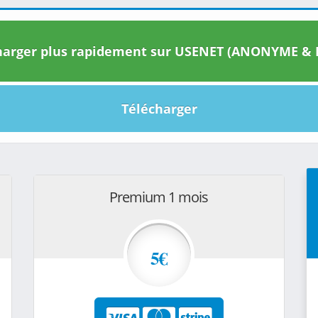
arger plus rapidement sur USENET (ANONYME & I
Télécharger
Premium 1 mois
5€