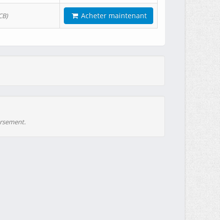
Acheter maintenant
CB)
ursement.