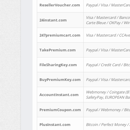
ResellerVoucher.com
Paypal / Visa / MasterCar
Visa / Mastercard / Banco
24instant.com
Carte Bleue / OKPay / Wi
247premiumcart.com
Visa / Mastercard / CCAv
TakePremium.com
Paypal / Visa / MasterCar
FileSharingKey.com
Paypal / Credit Card / Bitc
BuyPremiumKey.com
Paypal / Visa / Masterca
Webmoney / Coingate (BTC
AccountInstant.com
SafetyPay, EUROPEAN Bank
PremiumCoupon.com
Paypal / Webmoney / Bitc
PlusInstant.com
Bitcoin / Perfect Money /