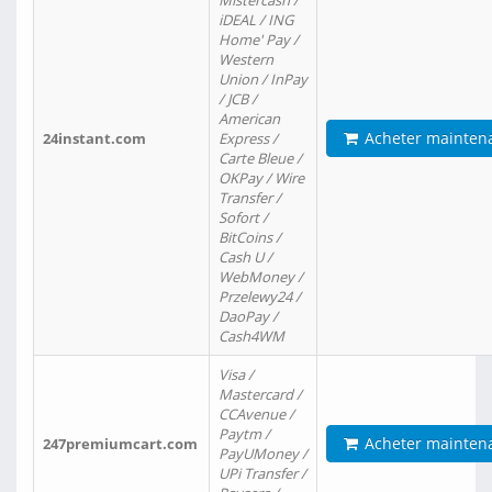
Mistercash /
iDEAL / ING
Home' Pay /
Western
Union / InPay
/ JCB /
American
Acheter mainten
24instant.com
Express /
Carte Bleue /
OKPay / Wire
Transfer /
Sofort /
BitCoins /
Cash U /
WebMoney /
Przelewy24 /
DaoPay /
Cash4WM
Visa /
Mastercard /
CCAvenue /
Paytm /
Acheter mainten
247premiumcart.com
PayUMoney /
UPi Transfer /