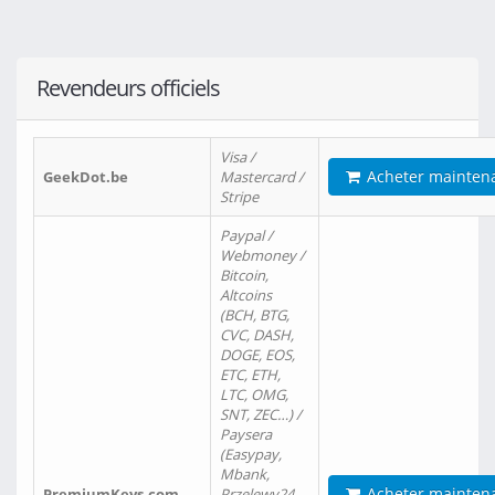
Revendeurs officiels
Visa /
Acheter mainten
GeekDot.be
Mastercard /
Stripe
Paypal /
Webmoney /
Bitcoin,
Altcoins
(BCH, BTG,
CVC, DASH,
DOGE, EOS,
ETC, ETH,
LTC, OMG,
SNT, ZEC…) /
Paysera
(Easypay,
Mbank,
Acheter mainten
PremiumKeys.com
Przelewy24,