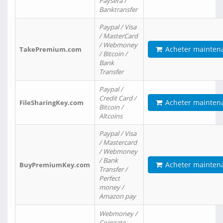
Paysera /
Banktransfer
Paypal / Visa
/ MasterCard
/ Webmoney
Acheter mainten
TakePremium.com
/ Bitcoin /
Bank
Transfer
Paypal /
Credit Card /
Acheter mainten
FileSharingKey.com
Bitcoin /
Altcoins
Paypal / Visa
/ Mastercard
/ Webmoney
/ Bank
Acheter mainten
BuyPremiumKey.com
Transfer /
Perfect
money /
Amazon pay
Webmoney /
Coingate