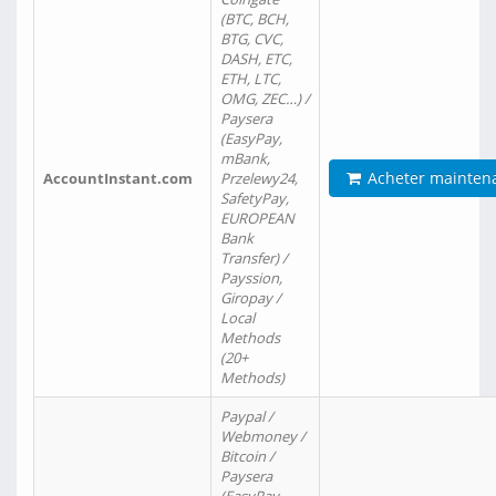
(BTC, BCH,
BTG, CVC,
DASH, ETC,
ETH, LTC,
OMG, ZEC…) /
Paysera
(EasyPay,
mBank,
Acheter mainten
AccountInstant.com
Przelewy24,
SafetyPay,
EUROPEAN
Bank
Transfer) /
Payssion,
Giropay /
Local
Methods
(20+
Methods)
Paypal /
Webmoney /
Bitcoin /
Paysera