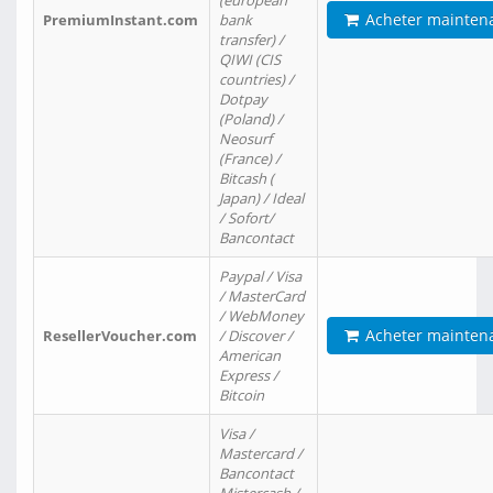
(european
Acheter mainten
PremiumInstant.com
bank
transfer) /
QIWI (CIS
countries) /
Dotpay
(Poland) /
Neosurf
(France) /
Bitcash (
Japan) / Ideal
/ Sofort/
Bancontact
Paypal / Visa
/ MasterCard
/ WebMoney
Acheter mainten
ResellerVoucher.com
/ Discover /
American
Express /
Bitcoin
Visa /
Mastercard /
Bancontact