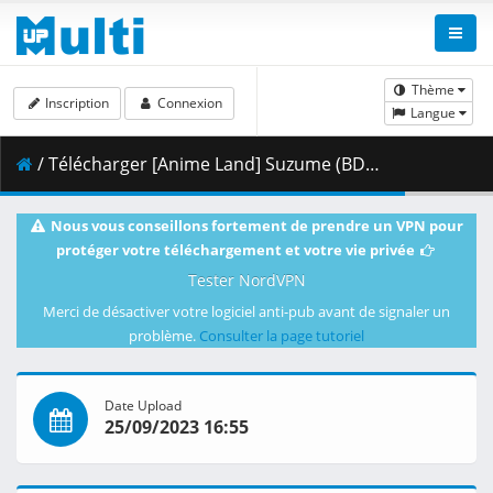
Thème
Inscription
Connexion
Langue
/ Télécharger [Anime Land] Suzume (BDRip 4K 2160p HEVC HDR10 DTS-HD) [2FC99BC3].mkv.014 ( 483.12 MB )
Nous vous conseillons fortement de prendre un VPN pour
protéger votre téléchargement et votre vie privée
Tester NordVPN
Merci de désactiver votre logiciel anti-pub avant de signaler un
problème.
Consulter la page tutoriel
Date Upload
25/09/2023 16:55