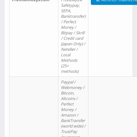
Safetypay,
SEPA,
Banktransfer)
/ Perfect
Money /
Bitpay / Skrill
/ Credit card
(Japan Only) /
Neteller /
Local
Methods
(25+
methods)
Paypal /
Webmoney /
Bitcoin,
Altcoins /
Perfect
Money /
Amazon /
BankTransfer
(world wide) /
TrustPay