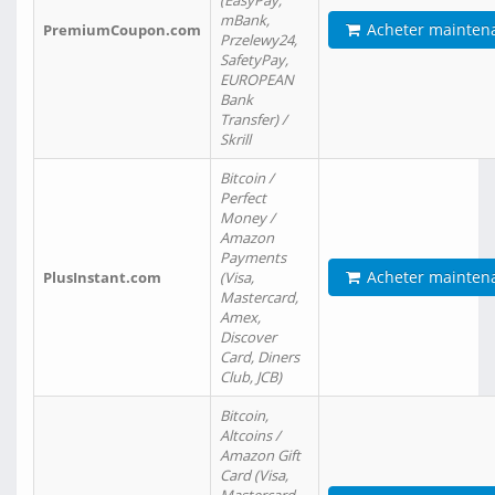
(EasyPay,
mBank,
Acheter mainten
PremiumCoupon.com
Przelewy24,
SafetyPay,
EUROPEAN
Bank
Transfer) /
Skrill
Bitcoin /
Perfect
Money /
Amazon
Payments
Acheter mainten
PlusInstant.com
(Visa,
Mastercard,
Amex,
Discover
Card, Diners
Club, JCB)
Bitcoin,
Altcoins /
Amazon Gift
Card (Visa,