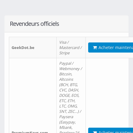
Revendeurs officiels
Visa /
Acheter mainten
GeekDot.be
Mastercard /
Stripe
Paypal /
Webmoney /
Bitcoin,
Altcoins
(BCH, BTG,
CVC, DASH,
DOGE, EOS,
ETC, ETH,
LTC, OMG,
SNT, ZEC…) /
Paysera
(Easypay,
Mbank,
Acheter mainten
PremiumKeys.com
Przelewy24,