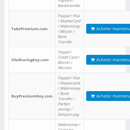
Paysera /
Banktransfer
Paypal / Visa
/ MasterCard
/ Webmoney
Acheter mainten
TakePremium.com
/ Bitcoin /
Bank
Transfer
Paypal /
Credit Card /
Acheter mainten
FileSharingKey.com
Bitcoin /
Altcoins
Paypal / Visa
/ Mastercard
/ Webmoney
/ Bank
Acheter mainten
BuyPremiumKey.com
Transfer /
Perfect
money /
Amazon pay
Webmoney /
Coingate