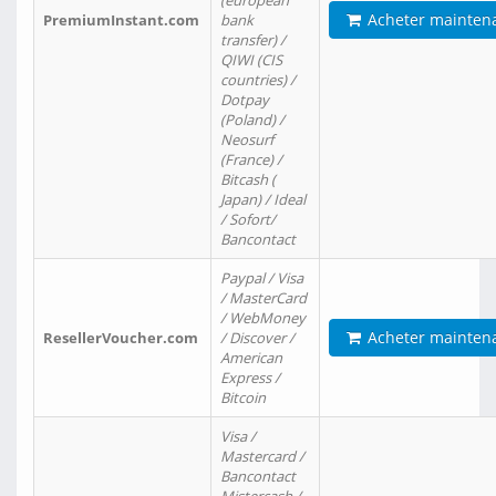
(european
Acheter mainten
PremiumInstant.com
bank
transfer) /
QIWI (CIS
countries) /
Dotpay
(Poland) /
Neosurf
(France) /
Bitcash (
Japan) / Ideal
/ Sofort/
Bancontact
Paypal / Visa
/ MasterCard
/ WebMoney
Acheter mainten
ResellerVoucher.com
/ Discover /
American
Express /
Bitcoin
Visa /
Mastercard /
Bancontact