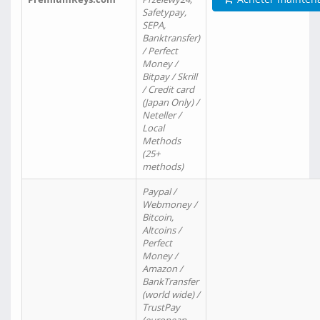
Safetypay,
SEPA,
Banktransfer)
/ Perfect
Money /
Bitpay / Skrill
/ Credit card
(Japan Only) /
Neteller /
Local
Methods
(25+
methods)
Paypal /
Webmoney /
Bitcoin,
Altcoins /
Perfect
Money /
Amazon /
BankTransfer
(world wide) /
TrustPay