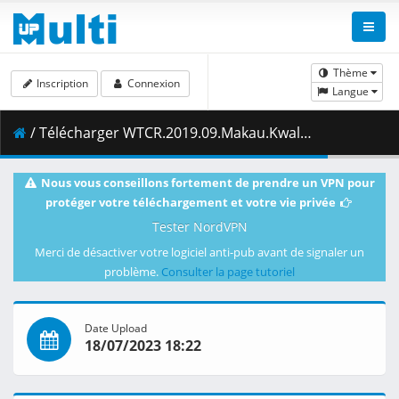
Thème
Inscription
Connexion
Langue
/ Télécharger WTCR.2019.09.Makau.Kwalifikacje.2.15.11.2019.1080i.PL.EN.HDTV.maraarab.ts ( 4.80 GB )
Nous vous conseillons fortement de prendre un VPN pour
protéger votre téléchargement et votre vie privée
Tester NordVPN
Merci de désactiver votre logiciel anti-pub avant de signaler un
problème.
Consulter la page tutoriel
Date Upload
18/07/2023 18:22