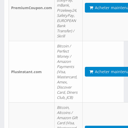
(EasyPay,
mBank,
Acheter mainten
PremiumCoupon.com
Przelewy24,
SafetyPay,
EUROPEAN
Bank
Transfer) /
Skrill
Bitcoin /
Perfect
Money /
Amazon
Payments
Acheter mainten
PlusInstant.com
(Visa,
Mastercard,
Amex,
Discover
Card, Diners
Club, JCB)
Bitcoin,
Altcoins /
Amazon Gift
Card (Visa,