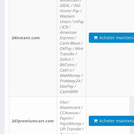
Mistercash /
iDEAL / ING
Home' Pay /
Western
Union / InPay
/ JCB /
American
Acheter mainten
24instant.com
Express /
Carte Bleue /
OKPay / Wire
Transfer /
Sofort /
BitCoins /
Cash U /
WebMoney /
Przelewy24 /
DaoPay /
Cash4WM
Visa /
Mastercard /
CCAvenue /
Paytm /
Acheter mainten
247premiumcart.com
PayUMoney /
UPi Transfer /