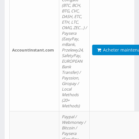
(BTC, BCH,
BTG, CVC,
DASH, ETC,
ETH, LTC,
OMG, ZEC…) /
Paysera
(EasyPay,
mBank,
Acheter mainten
AccountInstant.com
Przelewy24,
SafetyPay,
EUROPEAN
Bank
Transfer) /
Payssion,
Giropay /
Local
Methods
(20+
Methods)
Paypal /
Webmoney /
Bitcoin /
Paysera