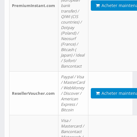
(european
Acheter mainten
PremiumInstant.com
bank
transfer) /
QIWI (CIS
countries) /
Dotpay
(Poland) /
Neosurf
(France) /
Bitcash (
Japan) / Ideal
/ Sofort/
Bancontact
Paypal / Visa
/ MasterCard
/ WebMoney
Acheter mainten
ResellerVoucher.com
/ Discover /
American
Express /
Bitcoin
Visa /
Mastercard /
Bancontact