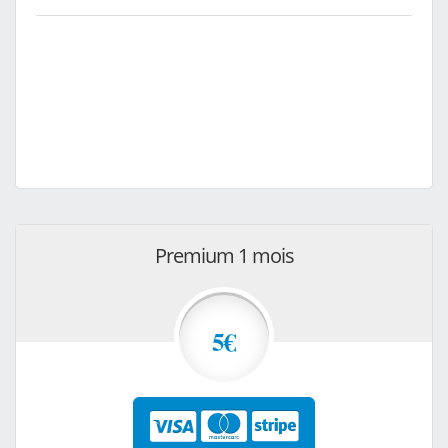
Premium 1 mois
5€