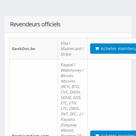
Revendeurs officiels
Visa /
Acheter mainten
GeekDot.be
Mastercard /
Stripe
Paypal /
Webmoney /
Bitcoin,
Altcoins
(BCH, BTG,
CVC, DASH,
DOGE, EOS,
ETC, ETH,
LTC, OMG,
SNT, ZEC…) /
Paysera
(Easypay,
Mbank,
Acheter mainten
PremiumKeys.com
Przelewy24,