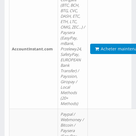
(BTC, BCH,
BTG, CVC,
DASH, ETC,
ETH, LTC,
OMG, ZEC…) /
Paysera
(EasyPay,
mBank,
Acheter mainten
AccountInstant.com
Przelewy24,
SafetyPay,
EUROPEAN
Bank
Transfer) /
Payssion,
Giropay /
Local
Methods
(20+
Methods)
Paypal /
Webmoney /
Bitcoin /
Paysera