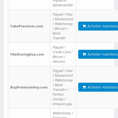
Paysera /
Banktransfer
Paypal / Visa
/ MasterCard
/ Webmoney
Acheter mainten
TakePremium.com
/ Bitcoin /
Bank
Transfer
Paypal /
Credit Card /
Acheter mainten
FileSharingKey.com
Bitcoin /
Altcoins
Paypal / Visa
/ Mastercard
/ Webmoney
/ Bank
Acheter mainten
BuyPremiumKey.com
Transfer /
Perfect
money /
Amazon pay
Webmoney /
Coingate