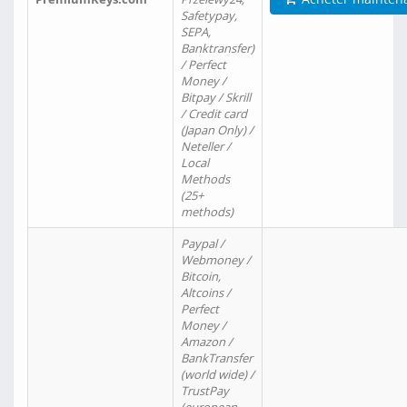
Safetypay,
SEPA,
Banktransfer)
/ Perfect
Money /
Bitpay / Skrill
/ Credit card
(Japan Only) /
Neteller /
Local
Methods
(25+
methods)
Paypal /
Webmoney /
Bitcoin,
Altcoins /
Perfect
Money /
Amazon /
BankTransfer
(world wide) /
TrustPay