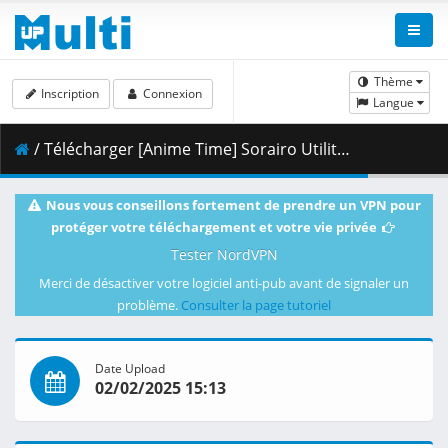
Thème
Inscription
Connexion
Langue
/ Télécharger [Anime Time] Sorairo Utility - 05 [1080p HD WEB-DL AVC AAC].mkv.001 ( 453.91 MB )
Nous vous conseillons fortement de prendre un VPN pour
protéger votre téléchargement et votre vie privée
Tester NordVPN
Merci de désactiver votre logiciel anti-pub avant de signaler un
problème.
Consulter la page tutoriel
Date Upload
02/02/2025 15:13