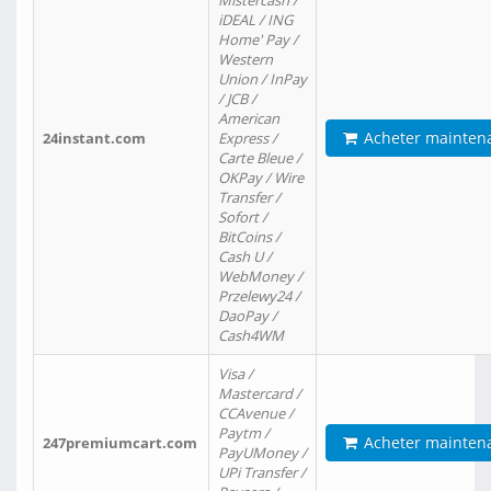
Mistercash /
iDEAL / ING
Home' Pay /
Western
Union / InPay
/ JCB /
American
Acheter mainten
24instant.com
Express /
Carte Bleue /
OKPay / Wire
Transfer /
Sofort /
BitCoins /
Cash U /
WebMoney /
Przelewy24 /
DaoPay /
Cash4WM
Visa /
Mastercard /
CCAvenue /
Paytm /
Acheter mainten
247premiumcart.com
PayUMoney /
UPi Transfer /