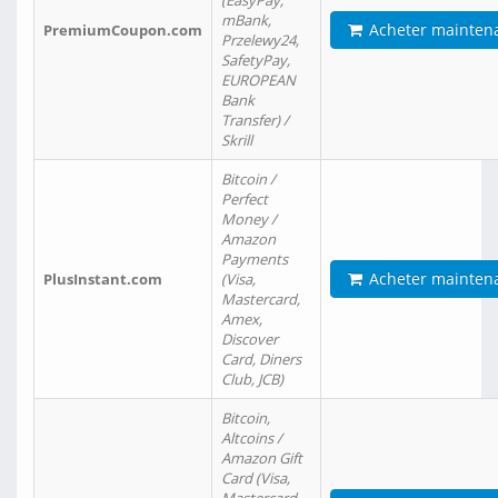
(EasyPay,
mBank,
Acheter mainten
PremiumCoupon.com
Przelewy24,
SafetyPay,
EUROPEAN
Bank
Transfer) /
Skrill
Bitcoin /
Perfect
Money /
Amazon
Payments
Acheter mainten
PlusInstant.com
(Visa,
Mastercard,
Amex,
Discover
Card, Diners
Club, JCB)
Bitcoin,
Altcoins /
Amazon Gift
Card (Visa,