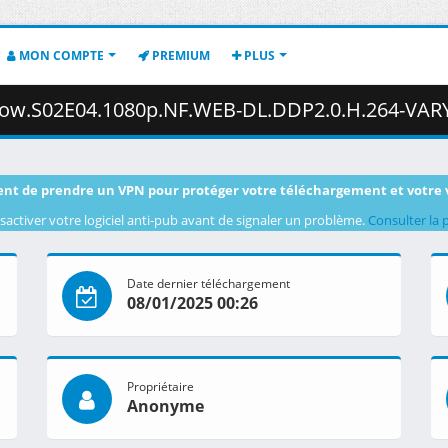
MON COMPTE
PREMIUM
PLUS
02E04.1080p.NF.WEB-DL.DDP2.0.H.264-VARYG.mkv.001 ( 4
nt de prendre un VPN pour protéger votre téléchargement et votre 
sactiver votre logiciel anti-pub avant de signaler un problème.
Consulter la 
Date dernier téléchargement
08/01/2025 00:26
Propriétaire
Anonyme