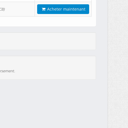
Acheter maintenant
CB)
ursement.