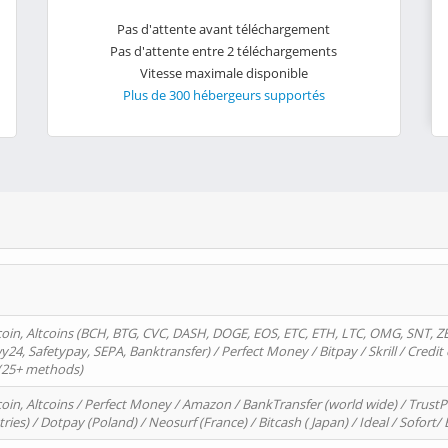
Pas d'attente avant téléchargement
Pas d'attente entre 2 téléchargements
Vitesse maximale disponible
Plus de 300 hébergeurs supportés
oin, Altcoins (BCH, BTG, CVC, DASH, DOGE, EOS, ETC, ETH, LTC, OMG, SNT, Z
4, Safetypay, SEPA, Banktransfer) / Perfect Money / Bitpay / Skrill / Credit 
 (25+ methods)
oin, Altcoins / Perfect Money / Amazon / BankTransfer (world wide) / Trus
tries) / Dotpay (Poland) / Neosurf (France) / Bitcash ( Japan) / Ideal / Sofort