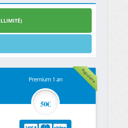
LLIMITÉ)
Populaire
Premium 1 an
50€