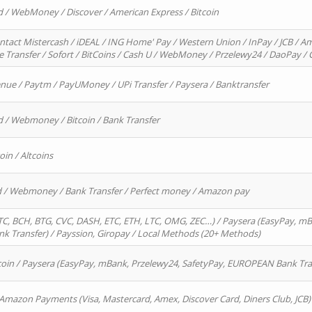
d / WebMoney / Discover / American Express / Bitcoin
ntact Mistercash / iDEAL / ING Home' Pay / Western Union / InPay / JCB / Am
re Transfer / Sofort / BitCoins / Cash U / WebMoney / Przelewy24 / DaoPay 
enue / Paytm / PayUMoney / UPi Transfer / Paysera / Banktransfer
d / Webmoney / Bitcoin / Bank Transfer
oin / Altcoins
rd / Webmoney / Bank Transfer / Perfect money / Amazon pay
, BCH, BTG, CVC, DASH, ETC, ETH, LTC, OMG, ZEC…) / Paysera (EasyPay, mB
 Transfer) / Payssion, Giropay / Local Methods (20+ Methods)
oin / Paysera (EasyPay, mBank, Przelewy24, SafetyPay, EUROPEAN Bank Transf
 Amazon Payments (Visa, Mastercard, Amex, Discover Card, Diners Club, JCB)