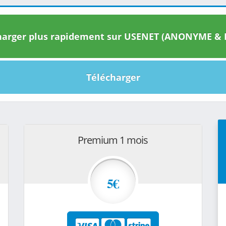
arger plus rapidement sur USENET (ANONYME & I
Télécharger
Premium 1 mois
5€