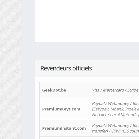
Revendeurs officiels
GeekDot.be
Visa / Mastercard / Stripe
Paypal / Webmoney / Bitc
PremiumKeys.com
(Easypay, Mbank, Przelewy2
Neteller / Local Methods
Paypal / Webmoney / Bitc
PremiumInstant.com
transfer) / QIWI (CIS coun