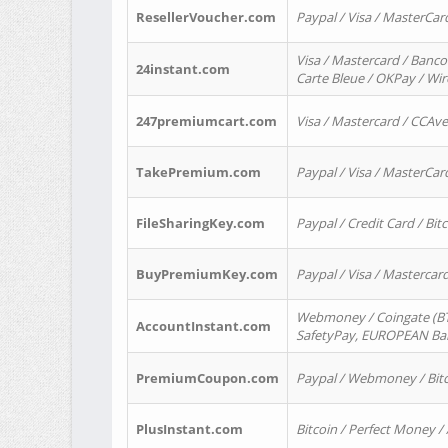
ResellerVoucher.com
Paypal / Visa / MasterCar
Visa / Mastercard / Banco
24instant.com
Carte Bleue / OKPay / Wi
247premiumcart.com
Visa / Mastercard / CCAv
TakePremium.com
Paypal / Visa / MasterCar
FileSharingKey.com
Paypal / Credit Card / Bitc
BuyPremiumKey.com
Paypal / Visa / Masterca
Webmoney / Coingate (BTC
AccountInstant.com
SafetyPay, EUROPEAN Bank
PremiumCoupon.com
Paypal / Webmoney / Bitc
PlusInstant.com
Bitcoin / Perfect Money /