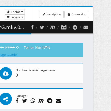
Thème
Inscription
Connexion
Langue
62.95 MB )
vie privée
Tester NordVPN
page tutoriel
Nombre de téléchargements
3
Partage