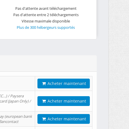
Pas d'attente avant téléchargement
Pas d'attente entre 2 téléchargements
Vitesse maximale disponible
Plus de 300 hébergeurs supportés
Acheter maintenant
EC…) / Paysera
Acheter maintenant
card (Japan Only) /
tPay (european bank
Acheter maintenant
/ Bancontact