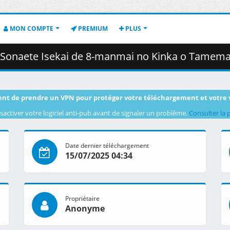
MON COMPTE
PREMIUM
PLUS
-manmai no Kinka o Tamemasu][01][1080P][BDRip][HEVC-10bit][FLAC].mkv.002
nt de prendre un VPN pour protéger votre téléchargement et votre 
sactiver votre logiciel anti-pub avant de signaler un problème.
Consulter la 
Date dernier téléchargement
15/07/2025 04:34
Propriétaire
Anonyme