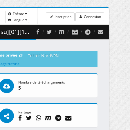
Thème
Inscription
Connexion
Langue
 ( 294.07 MB )
vie privée
Tester NordVPN
page tutoriel
Nombre de téléchargements
5
Partage