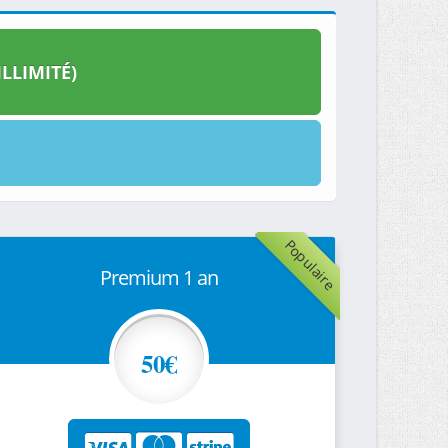
LLIMITÉ)
Populaire
Premium 1 an
50€