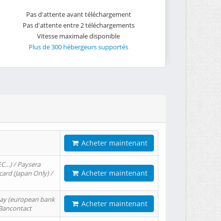
Pas d'attente avant téléchargement
Pas d'attente entre 2 téléchargements
Vitesse maximale disponible
Plus de 300 hébergeurs supportés
Acheter maintenant
EC…) / Paysera
Acheter maintenant
card (Japan Only) /
tPay (european bank
Acheter maintenant
/ Bancontact