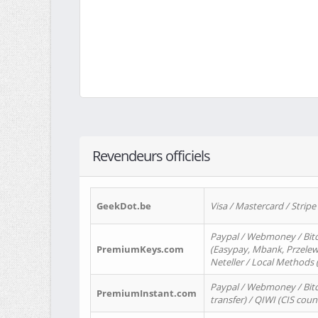
Revendeurs officiels
GeekDot.be
Visa / Mastercard / Stripe
Paypal / Webmoney / Bitc
PremiumKeys.com
(Easypay, Mbank, Przelewy2
Neteller / Local Methods
Paypal / Webmoney / Bitc
PremiumInstant.com
transfer) / QIWI (CIS coun