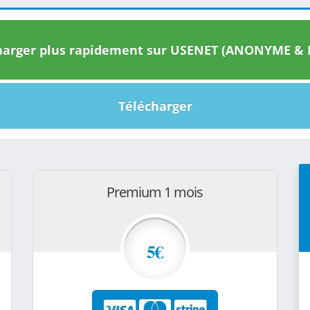
arger plus rapidement sur USENET (ANONYME & I
Télécharger
Premium 1 mois
5€