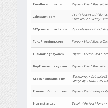
ResellerVoucher.com
Paypal / Visa / MasterCar
Visa / Mastercard / Banco
24instant.com
Carte Bleue / OKPay / Wi
247premiumcart.com
Visa / Mastercard / CCAv
TakePremium.com
Paypal / Visa / MasterCar
FileSharingKey.com
Paypal / Credit Card / Bitc
BuyPremiumKey.com
Paypal / Visa / Masterca
Webmoney / Coingate (BTC
AccountInstant.com
SafetyPay, EUROPEAN Bank
PremiumCoupon.com
Paypal / Webmoney / Bitc
PlusInstant.com
Bitcoin / Perfect Money /