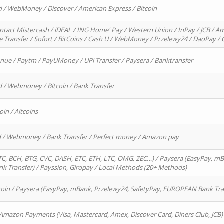
d / WebMoney / Discover / American Express / Bitcoin
ntact Mistercash / iDEAL / ING Home' Pay / Western Union / InPay / JCB / Am
re Transfer / Sofort / BitCoins / Cash U / WebMoney / Przelewy24 / DaoPay 
enue / Paytm / PayUMoney / UPi Transfer / Paysera / Banktransfer
d / Webmoney / Bitcoin / Bank Transfer
oin / Altcoins
rd / Webmoney / Bank Transfer / Perfect money / Amazon pay
, BCH, BTG, CVC, DASH, ETC, ETH, LTC, OMG, ZEC…) / Paysera (EasyPay, mB
 Transfer) / Payssion, Giropay / Local Methods (20+ Methods)
oin / Paysera (EasyPay, mBank, Przelewy24, SafetyPay, EUROPEAN Bank Transf
 Amazon Payments (Visa, Mastercard, Amex, Discover Card, Diners Club, JCB)