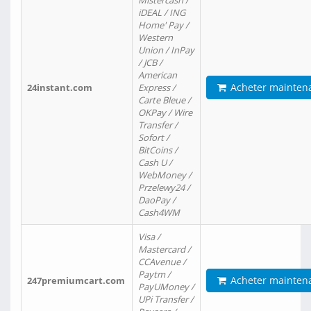
Mistercash /
iDEAL / ING
Home' Pay /
Western
Union / InPay
/ JCB /
American
Acheter mainten
24instant.com
Express /
Carte Bleue /
OKPay / Wire
Transfer /
Sofort /
BitCoins /
Cash U /
WebMoney /
Przelewy24 /
DaoPay /
Cash4WM
Visa /
Mastercard /
CCAvenue /
Paytm /
Acheter mainten
247premiumcart.com
PayUMoney /
UPi Transfer /