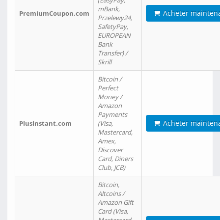
(EasyPay,
mBank,
Acheter mainten
PremiumCoupon.com
Przelewy24,
SafetyPay,
EUROPEAN
Bank
Transfer) /
Skrill
Bitcoin /
Perfect
Money /
Amazon
Payments
Acheter mainten
PlusInstant.com
(Visa,
Mastercard,
Amex,
Discover
Card, Diners
Club, JCB)
Bitcoin,
Altcoins /
Amazon Gift
Card (Visa,