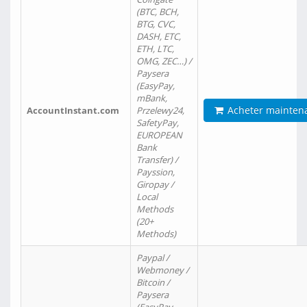
(BTC, BCH,
BTG, CVC,
DASH, ETC,
ETH, LTC,
OMG, ZEC…) /
Paysera
(EasyPay,
mBank,
Acheter mainten
AccountInstant.com
Przelewy24,
SafetyPay,
EUROPEAN
Bank
Transfer) /
Payssion,
Giropay /
Local
Methods
(20+
Methods)
Paypal /
Webmoney /
Bitcoin /
Paysera