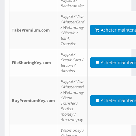
Paysera /
Banktransfer
Paypal / Visa
/ MasterCard
/ Webmoney
Acheter mainten
TakePremium.com
/ Bitcoin /
Bank
Transfer
Paypal /
Credit Card /
Acheter mainten
FileSharingKey.com
Bitcoin /
Altcoins
Paypal / Visa
/ Mastercard
/ Webmoney
/ Bank
Acheter mainten
BuyPremiumKey.com
Transfer /
Perfect
money /
Amazon pay
Webmoney /
Coingate