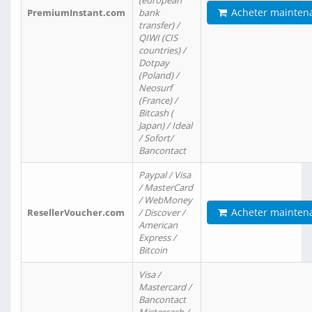
(european
Acheter mainten
PremiumInstant.com
bank
transfer) /
QIWI (CIS
countries) /
Dotpay
(Poland) /
Neosurf
(France) /
Bitcash (
Japan) / Ideal
/ Sofort/
Bancontact
Paypal / Visa
/ MasterCard
/ WebMoney
Acheter mainten
ResellerVoucher.com
/ Discover /
American
Express /
Bitcoin
Visa /
Mastercard /
Bancontact