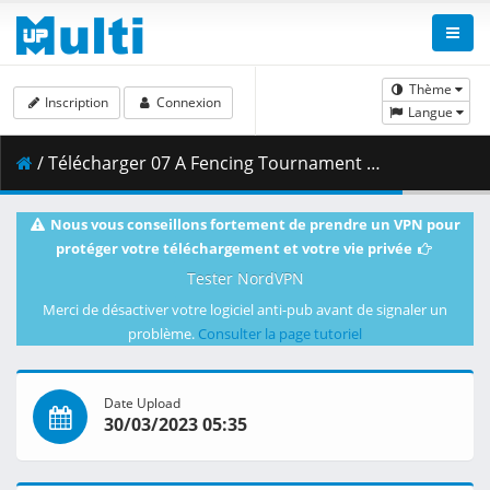
Thème
Inscription
Connexion
Langue
/ Télécharger 07 A Fencing Tournament of Intrigue _ Bloodshed.mkv.002 ( 433.47 MB )
Nous vous conseillons fortement de prendre un VPN pour
protéger votre téléchargement et votre vie privée
Tester NordVPN
Merci de désactiver votre logiciel anti-pub avant de signaler un
problème.
Consulter la page tutoriel
Date Upload
30/03/2023 05:35