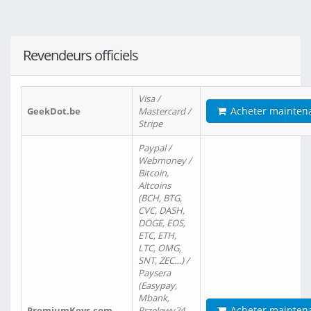
Revendeurs officiels
Visa /
Acheter mainten
GeekDot.be
Mastercard /
Stripe
Paypal /
Webmoney /
Bitcoin,
Altcoins
(BCH, BTG,
CVC, DASH,
DOGE, EOS,
ETC, ETH,
LTC, OMG,
SNT, ZEC…) /
Paysera
(Easypay,
Mbank,
Acheter mainten
PremiumKeys.com
Przelewy24,