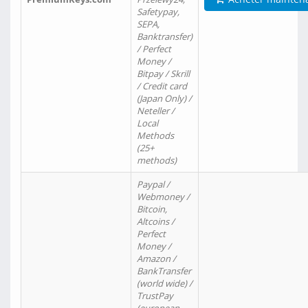
Safetypay,
SEPA,
Banktransfer)
/ Perfect
Money /
Bitpay / Skrill
/ Credit card
(Japan Only) /
Neteller /
Local
Methods
(25+
methods)
Paypal /
Webmoney /
Bitcoin,
Altcoins /
Perfect
Money /
Amazon /
BankTransfer
(world wide) /
TrustPay