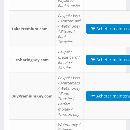
Paysera /
Banktransfer
Paypal / Visa
/ MasterCard
/ Webmoney
Acheter mainten
TakePremium.com
/ Bitcoin /
Bank
Transfer
Paypal /
Credit Card /
Acheter mainten
FileSharingKey.com
Bitcoin /
Altcoins
Paypal / Visa
/ Mastercard
/ Webmoney
/ Bank
Acheter mainten
BuyPremiumKey.com
Transfer /
Perfect
money /
Amazon pay
Webmoney /
Coingate