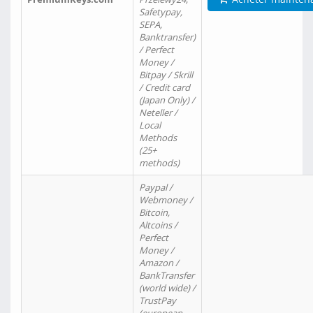
Safetypay,
SEPA,
Banktransfer)
/ Perfect
Money /
Bitpay / Skrill
/ Credit card
(Japan Only) /
Neteller /
Local
Methods
(25+
methods)
Paypal /
Webmoney /
Bitcoin,
Altcoins /
Perfect
Money /
Amazon /
BankTransfer
(world wide) /
TrustPay