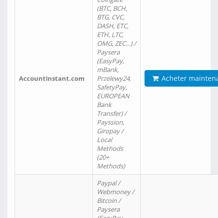
(BTC, BCH,
BTG, CVC,
DASH, ETC,
ETH, LTC,
OMG, ZEC…) /
Paysera
(EasyPay,
mBank,
Acheter mainten
AccountInstant.com
Przelewy24,
SafetyPay,
EUROPEAN
Bank
Transfer) /
Payssion,
Giropay /
Local
Methods
(20+
Methods)
Paypal /
Webmoney /
Bitcoin /
Paysera