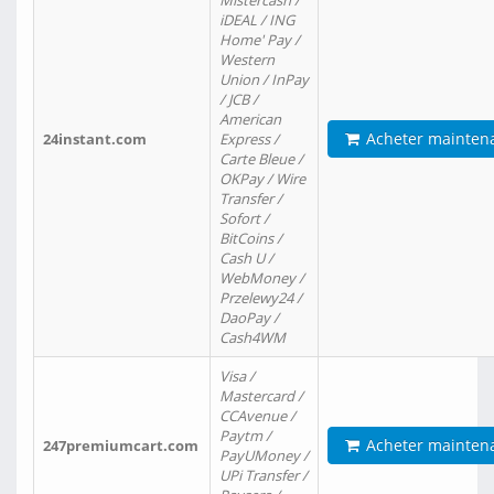
Mistercash /
iDEAL / ING
Home' Pay /
Western
Union / InPay
/ JCB /
American
Acheter mainten
24instant.com
Express /
Carte Bleue /
OKPay / Wire
Transfer /
Sofort /
BitCoins /
Cash U /
WebMoney /
Przelewy24 /
DaoPay /
Cash4WM
Visa /
Mastercard /
CCAvenue /
Paytm /
Acheter mainten
247premiumcart.com
PayUMoney /
UPi Transfer /