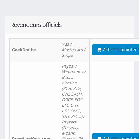
Revendeurs officiels
Visa /
Acheter mainten
GeekDot.be
Mastercard /
Stripe
Paypal /
Webmoney /
Bitcoin,
Altcoins
(BCH, BTG,
CVC, DASH,
DOGE, EOS,
ETC, ETH,
LTC, OMG,
SNT, ZEC…) /
Paysera
(Easypay,
Mbank,
Acheter mainten
PremiumKeys.com
Przelewy24,