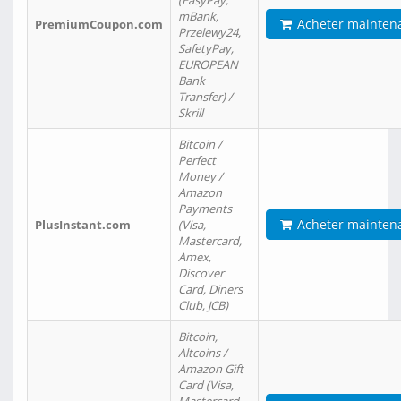
(EasyPay,
mBank,
Acheter mainten
PremiumCoupon.com
Przelewy24,
SafetyPay,
EUROPEAN
Bank
Transfer) /
Skrill
Bitcoin /
Perfect
Money /
Amazon
Payments
Acheter mainten
PlusInstant.com
(Visa,
Mastercard,
Amex,
Discover
Card, Diners
Club, JCB)
Bitcoin,
Altcoins /
Amazon Gift
Card (Visa,