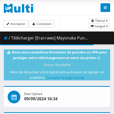
Thème
Inscription
Connexion
Langue
/ Télécharger [Erai-raws] Mayonaka Punch - 10 [1080p][Multiple Subtitle][6F479022].mkv.001 ( 462.16 MB )
Nous vous conseillons fortement de prendre un VPN pour
protéger votre téléchargement et votre vie privée
Tester NordVPN
Merci de désactiver votre logiciel anti-pub avant de signaler un
problème.
Consulter la page tutoriel
Date Upload
09/09/2024 16:34