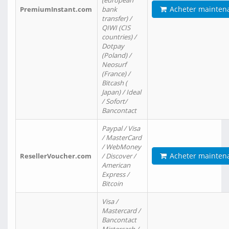
(european
Acheter mainten
PremiumInstant.com
bank
transfer) /
QIWI (CIS
countries) /
Dotpay
(Poland) /
Neosurf
(France) /
Bitcash (
Japan) / Ideal
/ Sofort/
Bancontact
Paypal / Visa
/ MasterCard
/ WebMoney
Acheter mainten
ResellerVoucher.com
/ Discover /
American
Express /
Bitcoin
Visa /
Mastercard /
Bancontact