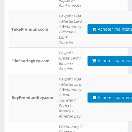
Paysera /
Banktransfer
Paypal / Visa
/ MasterCard
/ Webmoney
Acheter mainten
TakePremium.com
/ Bitcoin /
Bank
Transfer
Paypal /
Credit Card /
Acheter mainten
FileSharingKey.com
Bitcoin /
Altcoins
Paypal / Visa
/ Mastercard
/ Webmoney
/ Bank
Acheter mainten
BuyPremiumKey.com
Transfer /
Perfect
money /
Amazon pay
Webmoney /
Coingate