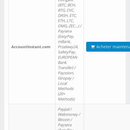
(BTC, BCH,
BTG, CVC,
DASH, ETC,
ETH, LTC,
OMG, ZEC…) /
Paysera
(EasyPay,
mBank,
Acheter mainten
AccountInstant.com
Przelewy24,
SafetyPay,
EUROPEAN
Bank
Transfer) /
Payssion,
Giropay /
Local
Methods
(20+
Methods)
Paypal /
Webmoney /
Bitcoin /
Paysera