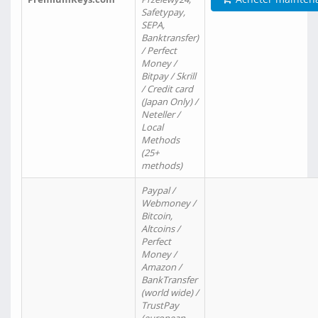
Safetypay,
SEPA,
Banktransfer)
/ Perfect
Money /
Bitpay / Skrill
/ Credit card
(Japan Only) /
Neteller /
Local
Methods
(25+
methods)
Paypal /
Webmoney /
Bitcoin,
Altcoins /
Perfect
Money /
Amazon /
BankTransfer
(world wide) /
TrustPay