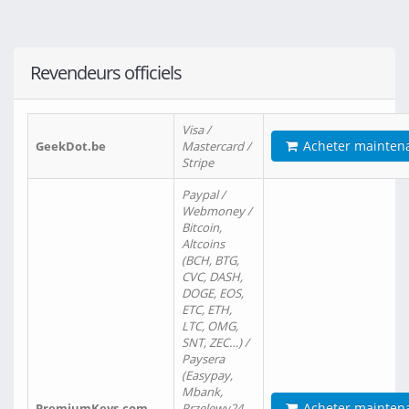
Revendeurs officiels
Visa /
Acheter mainten
GeekDot.be
Mastercard /
Stripe
Paypal /
Webmoney /
Bitcoin,
Altcoins
(BCH, BTG,
CVC, DASH,
DOGE, EOS,
ETC, ETH,
LTC, OMG,
SNT, ZEC…) /
Paysera
(Easypay,
Mbank,
Acheter mainten
PremiumKeys.com
Przelewy24,