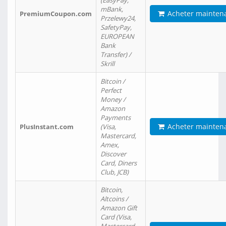
(EasyPay,
mBank,
Acheter mainten
PremiumCoupon.com
Przelewy24,
SafetyPay,
EUROPEAN
Bank
Transfer) /
Skrill
Bitcoin /
Perfect
Money /
Amazon
Payments
Acheter mainten
PlusInstant.com
(Visa,
Mastercard,
Amex,
Discover
Card, Diners
Club, JCB)
Bitcoin,
Altcoins /
Amazon Gift
Card (Visa,