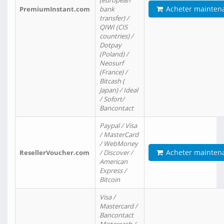
(european
Acheter mainten
PremiumInstant.com
bank
transfer) /
QIWI (CIS
countries) /
Dotpay
(Poland) /
Neosurf
(France) /
Bitcash (
Japan) / Ideal
/ Sofort/
Bancontact
Paypal / Visa
/ MasterCard
/ WebMoney
Acheter mainten
ResellerVoucher.com
/ Discover /
American
Express /
Bitcoin
Visa /
Mastercard /
Bancontact