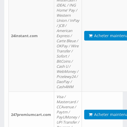
Mistercash /
iDEAL / ING
Home' Pay /
Western
Union / InPay
/ JCB /
American
Acheter mainten
24instant.com
Express /
Carte Bleue /
OKPay / Wire
Transfer /
Sofort /
BitCoins /
Cash U /
WebMoney /
Przelewy24 /
DaoPay /
Cash4WM
Visa /
Mastercard /
CCAvenue /
Paytm /
Acheter mainten
247premiumcart.com
PayUMoney /
UPi Transfer /