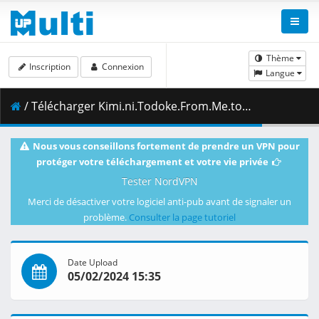
Thème
Inscription
Connexion
Langue
/ Télécharger Kimi.ni.Todoke.From.Me.to.You.S02E06.1080p.Blu-ray.Opus2.0.x264.10-bit-NoEffort.mkv.001 ( 419.13 MB )
Nous vous conseillons fortement de prendre un VPN pour
protéger votre téléchargement et votre vie privée
Tester NordVPN
Merci de désactiver votre logiciel anti-pub avant de signaler un
problème.
Consulter la page tutoriel
Date Upload
05/02/2024 15:35