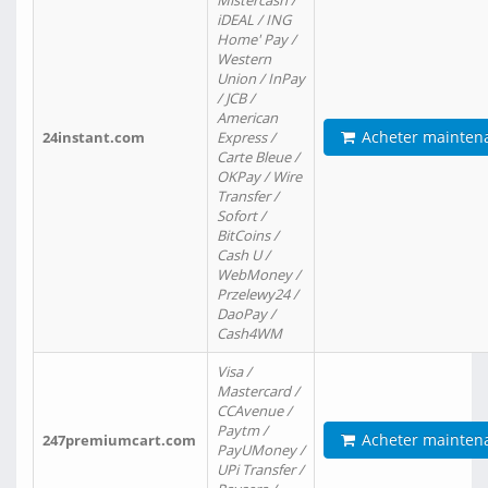
Mistercash /
iDEAL / ING
Home' Pay /
Western
Union / InPay
/ JCB /
American
Acheter mainten
24instant.com
Express /
Carte Bleue /
OKPay / Wire
Transfer /
Sofort /
BitCoins /
Cash U /
WebMoney /
Przelewy24 /
DaoPay /
Cash4WM
Visa /
Mastercard /
CCAvenue /
Paytm /
Acheter mainten
247premiumcart.com
PayUMoney /
UPi Transfer /