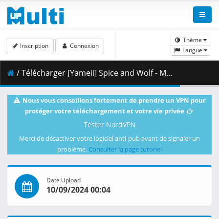
Thème
Inscription
Connexion
Langue
/ Télécharger [Yameii] Spice and Wolf - MERCHANT MEETS THE WISE WOLF - S01E21 [English Dub] [CR WEB-DL 1080p] [4E78AC02].mkv.002 ( 460.85 MB )
Nous vous conseillons fortement de prendre un VPN pour
protéger votre téléchargement et votre vie privée
Tester NordVPN
Merci de désactiver votre logiciel anti-pub avant de signaler un
problème.
Consulter la page tutoriel
Date Upload
10/09/2024 00:04