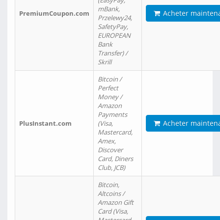
(EasyPay,
mBank,
Acheter mainten
PremiumCoupon.com
Przelewy24,
SafetyPay,
EUROPEAN
Bank
Transfer) /
Skrill
Bitcoin /
Perfect
Money /
Amazon
Payments
Acheter mainten
PlusInstant.com
(Visa,
Mastercard,
Amex,
Discover
Card, Diners
Club, JCB)
Bitcoin,
Altcoins /
Amazon Gift
Card (Visa,