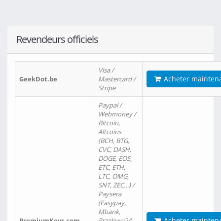
Revendeurs officiels
Visa /
Acheter mainten
GeekDot.be
Mastercard /
Stripe
Paypal /
Webmoney /
Bitcoin,
Altcoins
(BCH, BTG,
CVC, DASH,
DOGE, EOS,
ETC, ETH,
LTC, OMG,
SNT, ZEC…) /
Paysera
(Easypay,
Mbank,
Acheter mainten
PremiumKeys.com
Przelewy24,