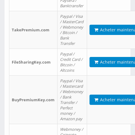
Paysera /
Banktransfer
Paypal / Visa
/ MasterCard
/ Webmoney
Acheter mainten
TakePremium.com
/ Bitcoin /
Bank
Transfer
Paypal /
Credit Card /
Acheter mainten
FileSharingKey.com
Bitcoin /
Altcoins
Paypal / Visa
/ Mastercard
/ Webmoney
/ Bank
Acheter mainten
BuyPremiumKey.com
Transfer /
Perfect
money /
Amazon pay
Webmoney /
Coingate