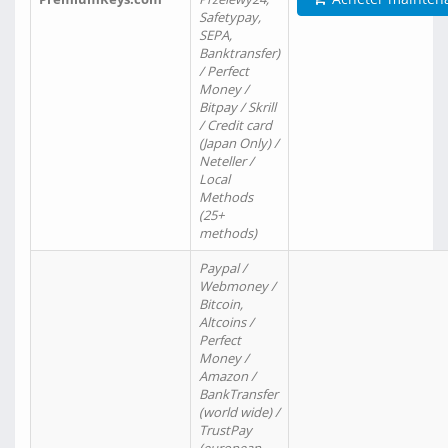
Safetypay,
SEPA,
Banktransfer)
/ Perfect
Money /
Bitpay / Skrill
/ Credit card
(Japan Only) /
Neteller /
Local
Methods
(25+
methods)
Paypal /
Webmoney /
Bitcoin,
Altcoins /
Perfect
Money /
Amazon /
BankTransfer
(world wide) /
TrustPay