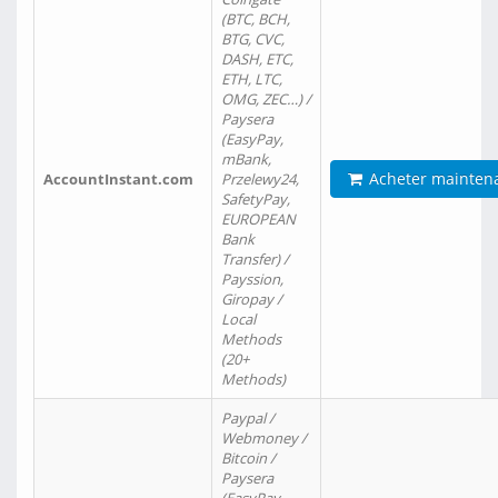
(BTC, BCH,
BTG, CVC,
DASH, ETC,
ETH, LTC,
OMG, ZEC…) /
Paysera
(EasyPay,
mBank,
Acheter mainten
AccountInstant.com
Przelewy24,
SafetyPay,
EUROPEAN
Bank
Transfer) /
Payssion,
Giropay /
Local
Methods
(20+
Methods)
Paypal /
Webmoney /
Bitcoin /
Paysera