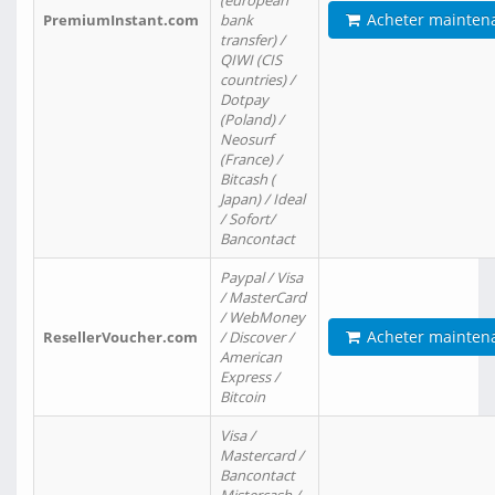
(european
Acheter mainten
PremiumInstant.com
bank
transfer) /
QIWI (CIS
countries) /
Dotpay
(Poland) /
Neosurf
(France) /
Bitcash (
Japan) / Ideal
/ Sofort/
Bancontact
Paypal / Visa
/ MasterCard
/ WebMoney
Acheter mainten
ResellerVoucher.com
/ Discover /
American
Express /
Bitcoin
Visa /
Mastercard /
Bancontact