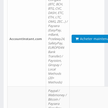
(BTC, BCH,
BTG, CVC,
DASH, ETC,
ETH, LTC,
OMG, ZEC…) /
Paysera
(EasyPay,
mBank,
Acheter mainten
AccountInstant.com
Przelewy24,
SafetyPay,
EUROPEAN
Bank
Transfer) /
Payssion,
Giropay /
Local
Methods
(20+
Methods)
Paypal /
Webmoney /
Bitcoin /
Paysera