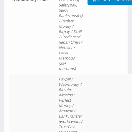
Safetypay,
SEPA,
Banktransfer)
/ Perfect
Money /
Bitpay / Skrill
/ Credit card
(Japan Only) /
Neteller /
Local
Methods
(25+
methods)
Paypal /
Webmoney /
Bitcoin,
Altcoins /
Perfect
Money /
Amazon /
BankTransfer
(world wide) /
TrustPay