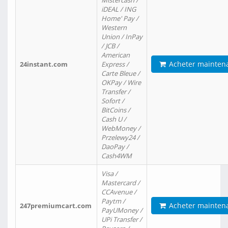
Mistercash /
iDEAL / ING
Home' Pay /
Western
Union / InPay
/ JCB /
American
Acheter mainten
24instant.com
Express /
Carte Bleue /
OKPay / Wire
Transfer /
Sofort /
BitCoins /
Cash U /
WebMoney /
Przelewy24 /
DaoPay /
Cash4WM
Visa /
Mastercard /
CCAvenue /
Paytm /
Acheter mainten
247premiumcart.com
PayUMoney /
UPi Transfer /