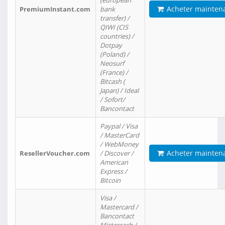
(european
Acheter mainten
PremiumInstant.com
bank
transfer) /
QIWI (CIS
countries) /
Dotpay
(Poland) /
Neosurf
(France) /
Bitcash (
Japan) / Ideal
/ Sofort/
Bancontact
Paypal / Visa
/ MasterCard
/ WebMoney
Acheter mainten
ResellerVoucher.com
/ Discover /
American
Express /
Bitcoin
Visa /
Mastercard /
Bancontact