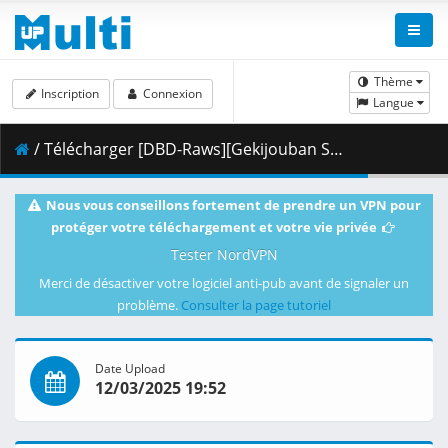
Thème
Inscription
Connexion
Langue
/ Télécharger [DBD-Raws][Gekijouban Sword Art Online Ordinal Scale][PV][1080P][BDRip][HEVC-10bit][FLAC].mkv.002 ( 309.89 MB )
Nous vous conseillons fortement de prendre un VPN pour
protéger votre téléchargement et votre vie privée
Tester NordVPN
Merci de désactiver votre logiciel anti-pub avant de signaler un
problème.
Consulter la page tutoriel
Date Upload
12/03/2025 19:52