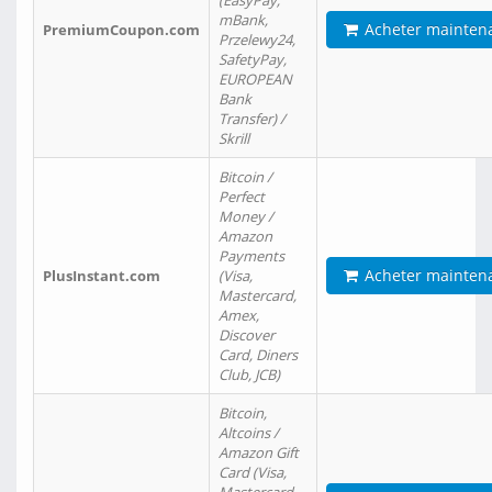
(EasyPay,
mBank,
Acheter mainten
PremiumCoupon.com
Przelewy24,
SafetyPay,
EUROPEAN
Bank
Transfer) /
Skrill
Bitcoin /
Perfect
Money /
Amazon
Payments
Acheter mainten
PlusInstant.com
(Visa,
Mastercard,
Amex,
Discover
Card, Diners
Club, JCB)
Bitcoin,
Altcoins /
Amazon Gift
Card (Visa,