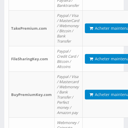
Paysera /
Banktransfer
Paypal / Visa
/ MasterCard
/ Webmoney
Acheter mainten
TakePremium.com
/ Bitcoin /
Bank
Transfer
Paypal /
Credit Card /
Acheter mainten
FileSharingKey.com
Bitcoin /
Altcoins
Paypal / Visa
/ Mastercard
/ Webmoney
/ Bank
Acheter mainten
BuyPremiumKey.com
Transfer /
Perfect
money /
Amazon pay
Webmoney /
Coingate