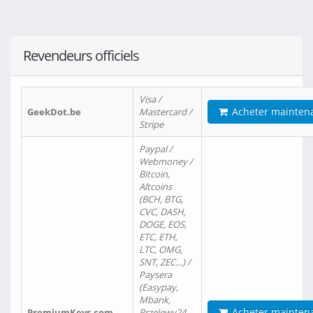
Revendeurs officiels
Visa /
Acheter mainten
GeekDot.be
Mastercard /
Stripe
Paypal /
Webmoney /
Bitcoin,
Altcoins
(BCH, BTG,
CVC, DASH,
DOGE, EOS,
ETC, ETH,
LTC, OMG,
SNT, ZEC…) /
Paysera
(Easypay,
Mbank,
Acheter mainten
PremiumKeys.com
Przelewy24,