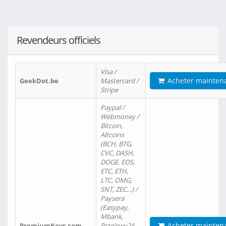
Revendeurs officiels
Visa /
Acheter mainten
GeekDot.be
Mastercard /
Stripe
Paypal /
Webmoney /
Bitcoin,
Altcoins
(BCH, BTG,
CVC, DASH,
DOGE, EOS,
ETC, ETH,
LTC, OMG,
SNT, ZEC…) /
Paysera
(Easypay,
Mbank,
Acheter mainten
PremiumKeys.com
Przelewy24,