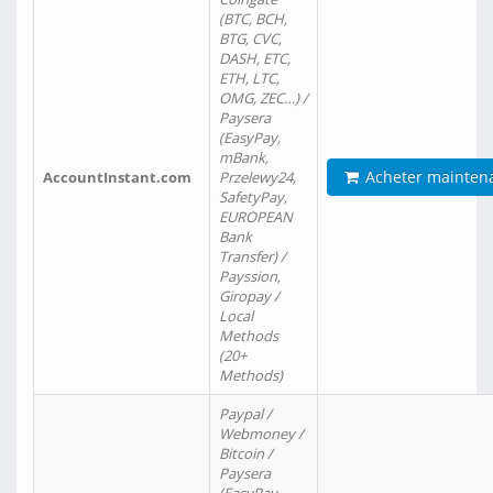
(BTC, BCH,
BTG, CVC,
DASH, ETC,
ETH, LTC,
OMG, ZEC…) /
Paysera
(EasyPay,
mBank,
Acheter mainten
AccountInstant.com
Przelewy24,
SafetyPay,
EUROPEAN
Bank
Transfer) /
Payssion,
Giropay /
Local
Methods
(20+
Methods)
Paypal /
Webmoney /
Bitcoin /
Paysera