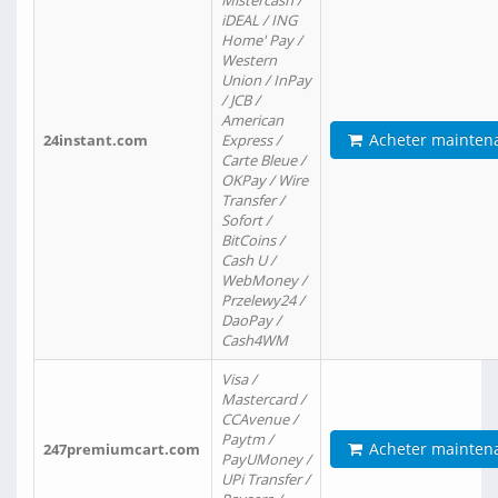
Mistercash /
iDEAL / ING
Home' Pay /
Western
Union / InPay
/ JCB /
American
Acheter mainten
24instant.com
Express /
Carte Bleue /
OKPay / Wire
Transfer /
Sofort /
BitCoins /
Cash U /
WebMoney /
Przelewy24 /
DaoPay /
Cash4WM
Visa /
Mastercard /
CCAvenue /
Paytm /
Acheter mainten
247premiumcart.com
PayUMoney /
UPi Transfer /