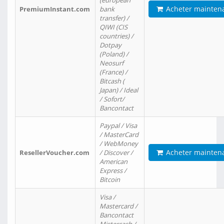
(european
Acheter mainten
PremiumInstant.com
bank
transfer) /
QIWI (CIS
countries) /
Dotpay
(Poland) /
Neosurf
(France) /
Bitcash (
Japan) / Ideal
/ Sofort/
Bancontact
Paypal / Visa
/ MasterCard
/ WebMoney
Acheter mainten
ResellerVoucher.com
/ Discover /
American
Express /
Bitcoin
Visa /
Mastercard /
Bancontact