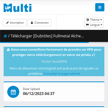
Thème
Inscription
Connexion
Langue
/ Télécharger [Dubtitles] Fullmetal Alchemist Brotherhood - 01 (BD 1080p) [AF59D371].mkv.002 ( 394.15 MB )
Nous vous conseillons fortement de prendre un VPN pour
protéger votre téléchargement et votre vie privée
Tester NordVPN
Merci de désactiver votre logiciel anti-pub avant de signaler un
problème.
Consulter la page tutoriel
Date Upload
06/12/2023 04:37