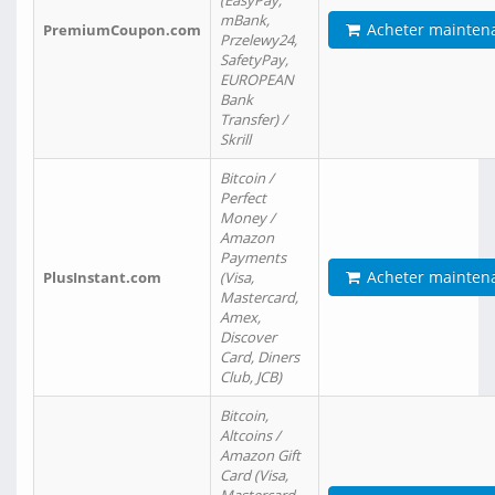
(EasyPay,
mBank,
Acheter mainten
PremiumCoupon.com
Przelewy24,
SafetyPay,
EUROPEAN
Bank
Transfer) /
Skrill
Bitcoin /
Perfect
Money /
Amazon
Payments
Acheter mainten
PlusInstant.com
(Visa,
Mastercard,
Amex,
Discover
Card, Diners
Club, JCB)
Bitcoin,
Altcoins /
Amazon Gift
Card (Visa,