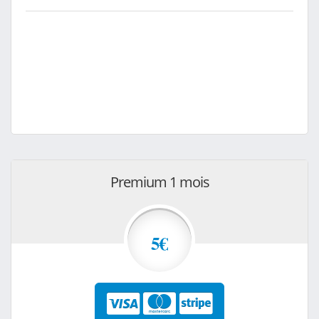
Premium 1 mois
5€