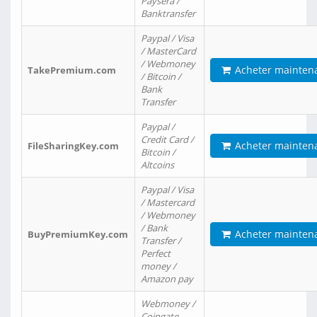
Paysera /
Banktransfer
Paypal / Visa
/ MasterCard
/ Webmoney
Acheter mainten
TakePremium.com
/ Bitcoin /
Bank
Transfer
Paypal /
Credit Card /
Acheter mainten
FileSharingKey.com
Bitcoin /
Altcoins
Paypal / Visa
/ Mastercard
/ Webmoney
/ Bank
Acheter mainten
BuyPremiumKey.com
Transfer /
Perfect
money /
Amazon pay
Webmoney /
Coingate