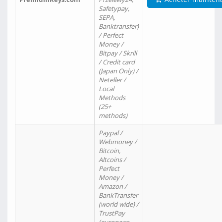
Safetypay,
SEPA,
Banktransfer)
/ Perfect
Money /
Bitpay / Skrill
/ Credit card
(Japan Only) /
Neteller /
Local
Methods
(25+
methods)
Paypal /
Webmoney /
Bitcoin,
Altcoins /
Perfect
Money /
Amazon /
BankTransfer
(world wide) /
TrustPay