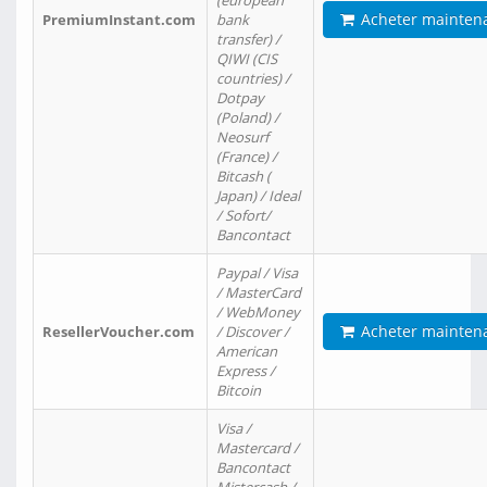
(european
Acheter mainten
PremiumInstant.com
bank
transfer) /
QIWI (CIS
countries) /
Dotpay
(Poland) /
Neosurf
(France) /
Bitcash (
Japan) / Ideal
/ Sofort/
Bancontact
Paypal / Visa
/ MasterCard
/ WebMoney
Acheter mainten
ResellerVoucher.com
/ Discover /
American
Express /
Bitcoin
Visa /
Mastercard /
Bancontact