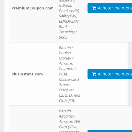
(EasyPay,
mBank,
Acheter mainten
PremiumCoupon.com
Przelewy24,
SafetyPay,
EUROPEAN
Bank
Transfer) /
Skrill
Bitcoin /
Perfect
Money /
Amazon
Payments
Acheter mainten
PlusInstant.com
(Visa,
Mastercard,
Amex,
Discover
Card, Diners
Club, JCB)
Bitcoin,
Altcoins /
Amazon Gift
Card (Visa,