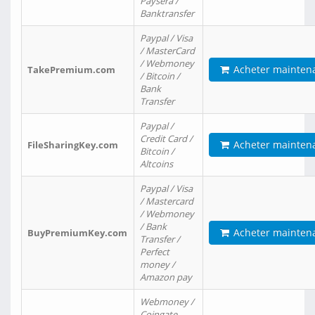
Paysera /
Banktransfer
Paypal / Visa
/ MasterCard
/ Webmoney
Acheter mainten
TakePremium.com
/ Bitcoin /
Bank
Transfer
Paypal /
Credit Card /
Acheter mainten
FileSharingKey.com
Bitcoin /
Altcoins
Paypal / Visa
/ Mastercard
/ Webmoney
/ Bank
Acheter mainten
BuyPremiumKey.com
Transfer /
Perfect
money /
Amazon pay
Webmoney /
Coingate