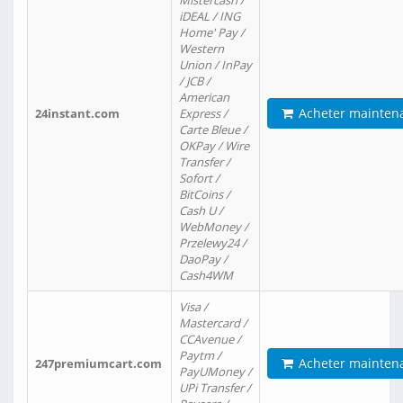
Mistercash /
iDEAL / ING
Home' Pay /
Western
Union / InPay
/ JCB /
American
Acheter mainten
24instant.com
Express /
Carte Bleue /
OKPay / Wire
Transfer /
Sofort /
BitCoins /
Cash U /
WebMoney /
Przelewy24 /
DaoPay /
Cash4WM
Visa /
Mastercard /
CCAvenue /
Paytm /
Acheter mainten
247premiumcart.com
PayUMoney /
UPi Transfer /