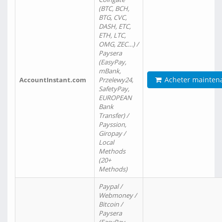
(BTC, BCH,
BTG, CVC,
DASH, ETC,
ETH, LTC,
OMG, ZEC…) /
Paysera
(EasyPay,
mBank,
Acheter mainten
AccountInstant.com
Przelewy24,
SafetyPay,
EUROPEAN
Bank
Transfer) /
Payssion,
Giropay /
Local
Methods
(20+
Methods)
Paypal /
Webmoney /
Bitcoin /
Paysera