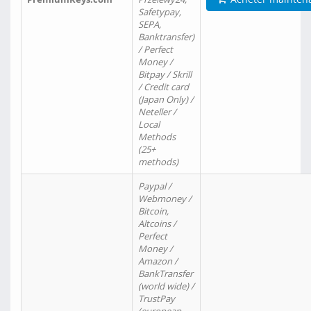
Safetypay,
SEPA,
Banktransfer)
/ Perfect
Money /
Bitpay / Skrill
/ Credit card
(Japan Only) /
Neteller /
Local
Methods
(25+
methods)
Paypal /
Webmoney /
Bitcoin,
Altcoins /
Perfect
Money /
Amazon /
BankTransfer
(world wide) /
TrustPay