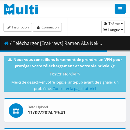
Thème
Inscription
Connexion
Langue
/ Télécharger [Erai-raws] Ramen Aka Neko - 02 [1080p][Multiple Subtitle][0EFDCE99].mkv.003 ( 455.47 MB )
Nous vous conseillons fortement de prendre un VPN pour
protéger votre téléchargement et votre vie privée
Tester NordVPN
Merci de désactiver votre logiciel anti-pub avant de signaler un
problème.
Consulter la page tutoriel
Date Upload
11/07/2024 19:41