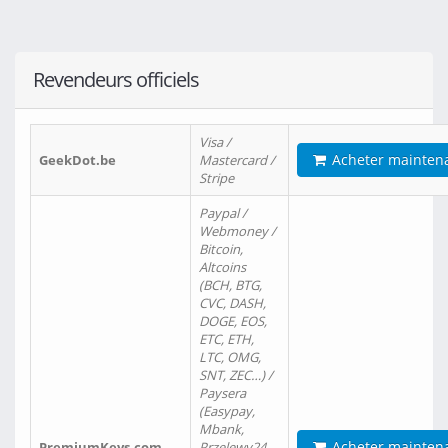
Revendeurs officiels
Visa /
Acheter mainten
GeekDot.be
Mastercard /
Stripe
Paypal /
Webmoney /
Bitcoin,
Altcoins
(BCH, BTG,
CVC, DASH,
DOGE, EOS,
ETC, ETH,
LTC, OMG,
SNT, ZEC…) /
Paysera
(Easypay,
Mbank,
Acheter mainten
PremiumKeys.com
Przelewy24,