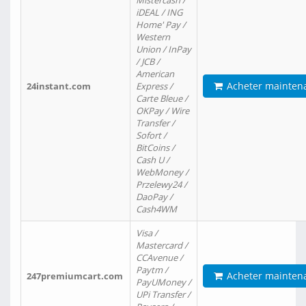
Mistercash /
iDEAL / ING
Home' Pay /
Western
Union / InPay
/ JCB /
American
Acheter mainten
24instant.com
Express /
Carte Bleue /
OKPay / Wire
Transfer /
Sofort /
BitCoins /
Cash U /
WebMoney /
Przelewy24 /
DaoPay /
Cash4WM
Visa /
Mastercard /
CCAvenue /
Paytm /
Acheter mainten
247premiumcart.com
PayUMoney /
UPi Transfer /