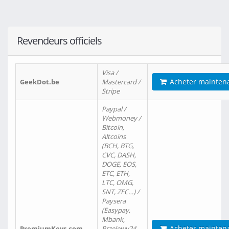
Revendeurs officiels
Visa /
Acheter mainten
GeekDot.be
Mastercard /
Stripe
Paypal /
Webmoney /
Bitcoin,
Altcoins
(BCH, BTG,
CVC, DASH,
DOGE, EOS,
ETC, ETH,
LTC, OMG,
SNT, ZEC…) /
Paysera
(Easypay,
Mbank,
Acheter mainten
PremiumKeys.com
Przelewy24,