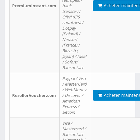
(european
Acheter mainten
PremiumInstant.com
bank
transfer) /
QIWI (CIS
countries) /
Dotpay
(Poland) /
Neosurf
(France) /
Bitcash (
Japan) / Ideal
/ Sofort/
Bancontact
Paypal / Visa
/ MasterCard
/ WebMoney
Acheter mainten
ResellerVoucher.com
/ Discover /
American
Express /
Bitcoin
Visa /
Mastercard /
Bancontact