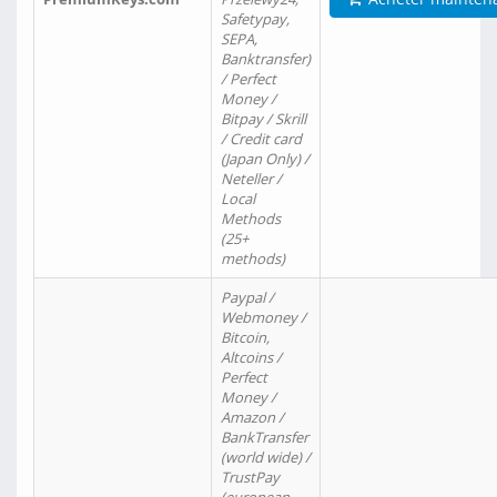
Safetypay,
SEPA,
Banktransfer)
/ Perfect
Money /
Bitpay / Skrill
/ Credit card
(Japan Only) /
Neteller /
Local
Methods
(25+
methods)
Paypal /
Webmoney /
Bitcoin,
Altcoins /
Perfect
Money /
Amazon /
BankTransfer
(world wide) /
TrustPay