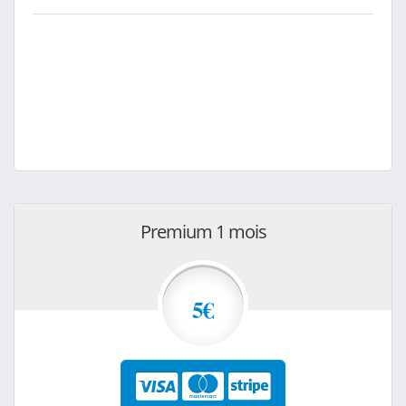
Premium 1 mois
5€