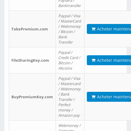
Paysera /
Banktransfer
Paypal / Visa
/ MasterCard
/ Webmoney
Acheter mainten
TakePremium.com
/ Bitcoin /
Bank
Transfer
Paypal /
Credit Card /
Acheter mainten
FileSharingKey.com
Bitcoin /
Altcoins
Paypal / Visa
/ Mastercard
/ Webmoney
/ Bank
Acheter mainten
BuyPremiumKey.com
Transfer /
Perfect
money /
Amazon pay
Webmoney /
Coingate