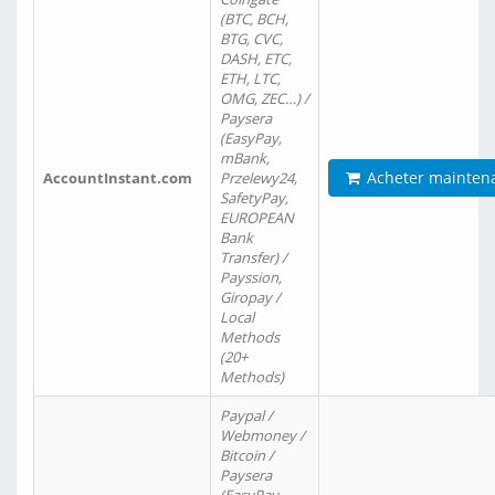
(BTC, BCH,
BTG, CVC,
DASH, ETC,
ETH, LTC,
OMG, ZEC…) /
Paysera
(EasyPay,
mBank,
Acheter mainten
AccountInstant.com
Przelewy24,
SafetyPay,
EUROPEAN
Bank
Transfer) /
Payssion,
Giropay /
Local
Methods
(20+
Methods)
Paypal /
Webmoney /
Bitcoin /
Paysera