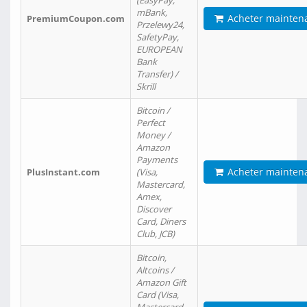
(EasyPay,
mBank,
Acheter mainten
PremiumCoupon.com
Przelewy24,
SafetyPay,
EUROPEAN
Bank
Transfer) /
Skrill
Bitcoin /
Perfect
Money /
Amazon
Payments
Acheter mainten
PlusInstant.com
(Visa,
Mastercard,
Amex,
Discover
Card, Diners
Club, JCB)
Bitcoin,
Altcoins /
Amazon Gift
Card (Visa,