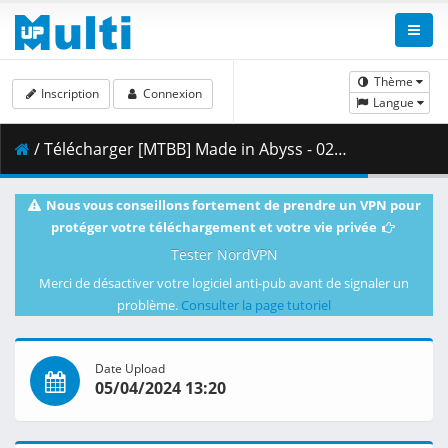
Thème
Inscription
Connexion
Langue
/ Télécharger [MTBB] Made in Abyss - 02v2 (BD 1080p) [D433A7A1].mkv.004 ( 457.73 MB )
Nous vous conseillons fortement de prendre un VPN pour
protéger votre téléchargement et votre vie privée
Tester NordVPN
Merci de désactiver votre logiciel anti-pub avant de signaler un
problème.
Consulter la page tutoriel
Date Upload
05/04/2024 13:20