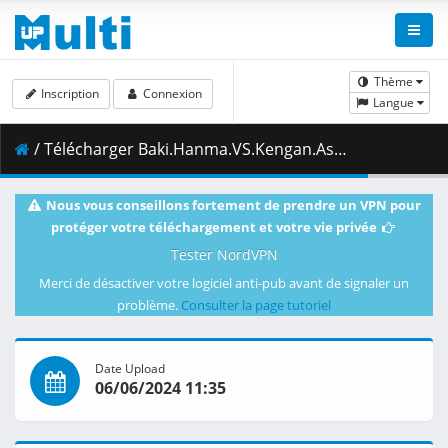
Thème
Inscription
Connexion
Langue
/ Télécharger Baki.Hanma.VS.Kengan.Ashura.2024.1080p.NF.WEB-DL.MULTi.DDP5.1.H.264.MSubs-ToonsHub.mkv.003 ( 467.90 MB )
Nous vous conseillons fortement de prendre un VPN pour
protéger votre téléchargement et votre vie privée
Tester NordVPN
Merci de désactiver votre logiciel anti-pub avant de signaler un
problème.
Consulter la page tutoriel
Date Upload
06/06/2024 11:35