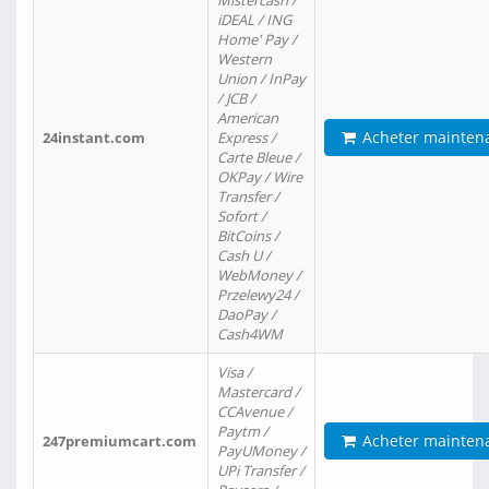
Mistercash /
iDEAL / ING
Home' Pay /
Western
Union / InPay
/ JCB /
American
Acheter mainten
24instant.com
Express /
Carte Bleue /
OKPay / Wire
Transfer /
Sofort /
BitCoins /
Cash U /
WebMoney /
Przelewy24 /
DaoPay /
Cash4WM
Visa /
Mastercard /
CCAvenue /
Paytm /
Acheter mainten
247premiumcart.com
PayUMoney /
UPi Transfer /