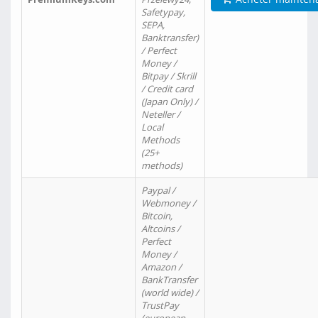
Safetypay,
SEPA,
Banktransfer)
/ Perfect
Money /
Bitpay / Skrill
/ Credit card
(Japan Only) /
Neteller /
Local
Methods
(25+
methods)
Paypal /
Webmoney /
Bitcoin,
Altcoins /
Perfect
Money /
Amazon /
BankTransfer
(world wide) /
TrustPay