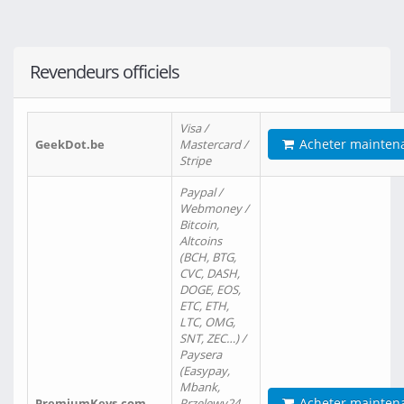
Revendeurs officiels
Visa /
Acheter mainten
GeekDot.be
Mastercard /
Stripe
Paypal /
Webmoney /
Bitcoin,
Altcoins
(BCH, BTG,
CVC, DASH,
DOGE, EOS,
ETC, ETH,
LTC, OMG,
SNT, ZEC…) /
Paysera
(Easypay,
Mbank,
Acheter mainten
PremiumKeys.com
Przelewy24,