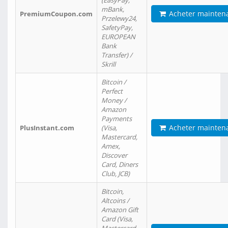
(EasyPay,
mBank,
Acheter mainten
PremiumCoupon.com
Przelewy24,
SafetyPay,
EUROPEAN
Bank
Transfer) /
Skrill
Bitcoin /
Perfect
Money /
Amazon
Payments
Acheter mainten
PlusInstant.com
(Visa,
Mastercard,
Amex,
Discover
Card, Diners
Club, JCB)
Bitcoin,
Altcoins /
Amazon Gift
Card (Visa,