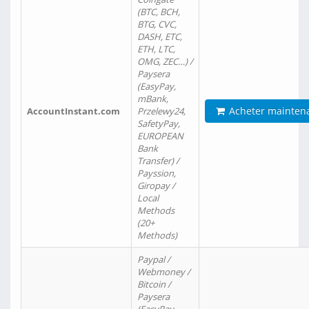
(BTC, BCH,
BTG, CVC,
DASH, ETC,
ETH, LTC,
OMG, ZEC…) /
Paysera
(EasyPay,
mBank,
Acheter mainten
AccountInstant.com
Przelewy24,
SafetyPay,
EUROPEAN
Bank
Transfer) /
Payssion,
Giropay /
Local
Methods
(20+
Methods)
Paypal /
Webmoney /
Bitcoin /
Paysera