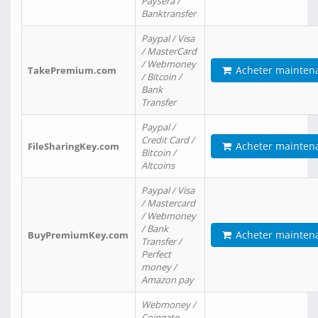
Paysera /
Banktransfer
Paypal / Visa
/ MasterCard
/ Webmoney
Acheter mainten
TakePremium.com
/ Bitcoin /
Bank
Transfer
Paypal /
Credit Card /
Acheter mainten
FileSharingKey.com
Bitcoin /
Altcoins
Paypal / Visa
/ Mastercard
/ Webmoney
/ Bank
Acheter mainten
BuyPremiumKey.com
Transfer /
Perfect
money /
Amazon pay
Webmoney /
Coingate