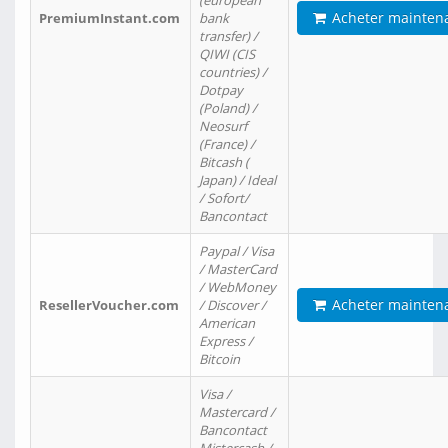
(european
Acheter mainten
PremiumInstant.com
bank
transfer) /
QIWI (CIS
countries) /
Dotpay
(Poland) /
Neosurf
(France) /
Bitcash (
Japan) / Ideal
/ Sofort/
Bancontact
Paypal / Visa
/ MasterCard
/ WebMoney
Acheter mainten
ResellerVoucher.com
/ Discover /
American
Express /
Bitcoin
Visa /
Mastercard /
Bancontact