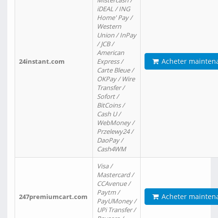
Mistercash /
iDEAL / ING
Home' Pay /
Western
Union / InPay
/ JCB /
American
Acheter mainten
24instant.com
Express /
Carte Bleue /
OKPay / Wire
Transfer /
Sofort /
BitCoins /
Cash U /
WebMoney /
Przelewy24 /
DaoPay /
Cash4WM
Visa /
Mastercard /
CCAvenue /
Paytm /
Acheter mainten
247premiumcart.com
PayUMoney /
UPi Transfer /