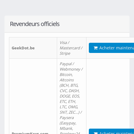
Revendeurs officiels
Visa /
Acheter mainten
GeekDot.be
Mastercard /
Stripe
Paypal /
Webmoney /
Bitcoin,
Altcoins
(BCH, BTG,
CVC, DASH,
DOGE, EOS,
ETC, ETH,
LTC, OMG,
SNT, ZEC…) /
Paysera
(Easypay,
Mbank,
Acheter mainten
PremiumKeys.com
Przelewy24,