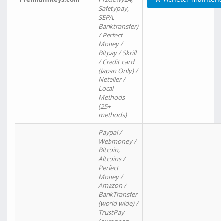
Safetypay,
SEPA,
Banktransfer)
/ Perfect
Money /
Bitpay / Skrill
/ Credit card
(Japan Only) /
Neteller /
Local
Methods
(25+
methods)
Paypal /
Webmoney /
Bitcoin,
Altcoins /
Perfect
Money /
Amazon /
BankTransfer
(world wide) /
TrustPay