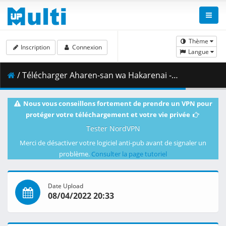
Thème
Inscription
Connexion
Langue
/ Télécharger Aharen-san wa Hakarenai - 02 - 720p WEB x264 -NanDesuKa (CR).mkv.001 ( 354.17 MB )
Nous vous conseillons fortement de prendre un VPN pour
protéger votre téléchargement et votre vie privée
Tester NordVPN
Merci de désactiver votre logiciel anti-pub avant de signaler un
problème.
Consulter la page tutoriel
Date Upload
08/04/2022 20:33