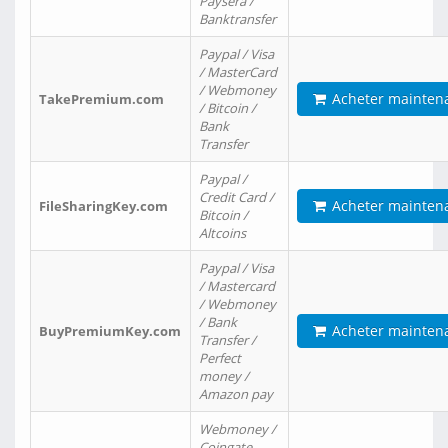
Paysera /
Banktransfer
Paypal / Visa
/ MasterCard
/ Webmoney
Acheter mainten
TakePremium.com
/ Bitcoin /
Bank
Transfer
Paypal /
Credit Card /
Acheter mainten
FileSharingKey.com
Bitcoin /
Altcoins
Paypal / Visa
/ Mastercard
/ Webmoney
/ Bank
Acheter mainten
BuyPremiumKey.com
Transfer /
Perfect
money /
Amazon pay
Webmoney /
Coingate