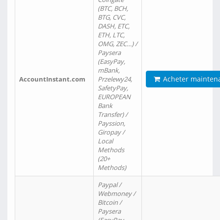
(BTC, BCH,
BTG, CVC,
DASH, ETC,
ETH, LTC,
OMG, ZEC…) /
Paysera
(EasyPay,
mBank,
Acheter mainten
AccountInstant.com
Przelewy24,
SafetyPay,
EUROPEAN
Bank
Transfer) /
Payssion,
Giropay /
Local
Methods
(20+
Methods)
Paypal /
Webmoney /
Bitcoin /
Paysera