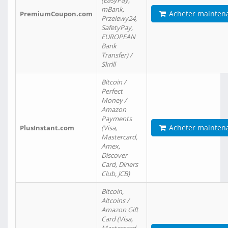
(EasyPay,
mBank,
Acheter mainten
PremiumCoupon.com
Przelewy24,
SafetyPay,
EUROPEAN
Bank
Transfer) /
Skrill
Bitcoin /
Perfect
Money /
Amazon
Payments
Acheter mainten
PlusInstant.com
(Visa,
Mastercard,
Amex,
Discover
Card, Diners
Club, JCB)
Bitcoin,
Altcoins /
Amazon Gift
Card (Visa,