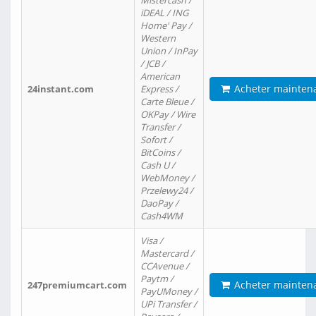
Mistercash /
iDEAL / ING
Home' Pay /
Western
Union / InPay
/ JCB /
American
Acheter mainten
24instant.com
Express /
Carte Bleue /
OKPay / Wire
Transfer /
Sofort /
BitCoins /
Cash U /
WebMoney /
Przelewy24 /
DaoPay /
Cash4WM
Visa /
Mastercard /
CCAvenue /
Paytm /
Acheter mainten
247premiumcart.com
PayUMoney /
UPi Transfer /