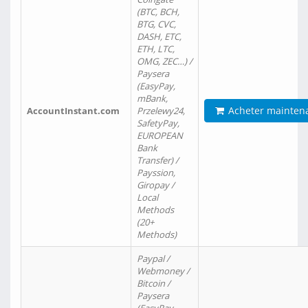
(BTC, BCH,
BTG, CVC,
DASH, ETC,
ETH, LTC,
OMG, ZEC…) /
Paysera
(EasyPay,
mBank,
Acheter mainten
AccountInstant.com
Przelewy24,
SafetyPay,
EUROPEAN
Bank
Transfer) /
Payssion,
Giropay /
Local
Methods
(20+
Methods)
Paypal /
Webmoney /
Bitcoin /
Paysera