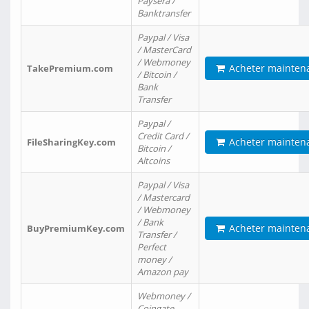
Paysera /
Banktransfer
Paypal / Visa
/ MasterCard
/ Webmoney
Acheter mainten
TakePremium.com
/ Bitcoin /
Bank
Transfer
Paypal /
Credit Card /
Acheter mainten
FileSharingKey.com
Bitcoin /
Altcoins
Paypal / Visa
/ Mastercard
/ Webmoney
/ Bank
Acheter mainten
BuyPremiumKey.com
Transfer /
Perfect
money /
Amazon pay
Webmoney /
Coingate