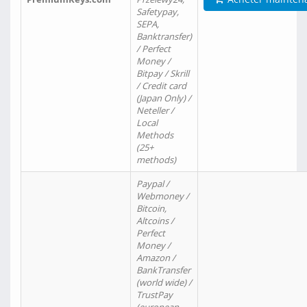
Safetypay,
SEPA,
Banktransfer)
/ Perfect
Money /
Bitpay / Skrill
/ Credit card
(Japan Only) /
Neteller /
Local
Methods
(25+
methods)
Paypal /
Webmoney /
Bitcoin,
Altcoins /
Perfect
Money /
Amazon /
BankTransfer
(world wide) /
TrustPay