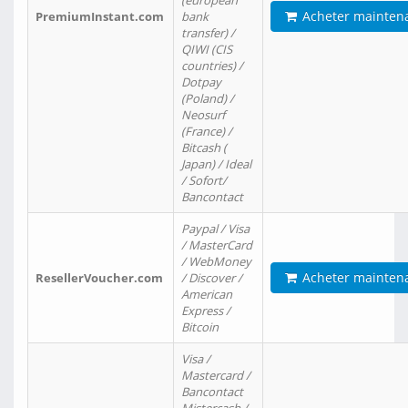
(european
Acheter mainten
PremiumInstant.com
bank
transfer) /
QIWI (CIS
countries) /
Dotpay
(Poland) /
Neosurf
(France) /
Bitcash (
Japan) / Ideal
/ Sofort/
Bancontact
Paypal / Visa
/ MasterCard
/ WebMoney
Acheter mainten
ResellerVoucher.com
/ Discover /
American
Express /
Bitcoin
Visa /
Mastercard /
Bancontact