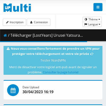
Thème
Inscription
Connexion
Langue
/ Télécharger [LostYears] Urusei Yatsura (2022) - S01E08 (WEB 1080p HEVC AAC E-AC-3) [462F5CB1].mkv.004 ( 472.94 MB )
Nous vous conseillons fortement de prendre un VPN pour
protéger votre téléchargement et votre vie privée
Tester NordVPN
Merci de désactiver votre logiciel anti-pub avant de signaler un
problème.
Consulter la page tutoriel
Date Upload
30/04/2023 16:19