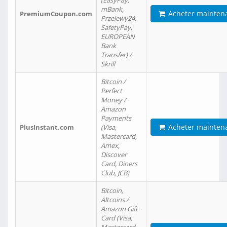
(EasyPay,
mBank,
Acheter mainten
PremiumCoupon.com
Przelewy24,
SafetyPay,
EUROPEAN
Bank
Transfer) /
Skrill
Bitcoin /
Perfect
Money /
Amazon
Payments
Acheter mainten
PlusInstant.com
(Visa,
Mastercard,
Amex,
Discover
Card, Diners
Club, JCB)
Bitcoin,
Altcoins /
Amazon Gift
Card (Visa,