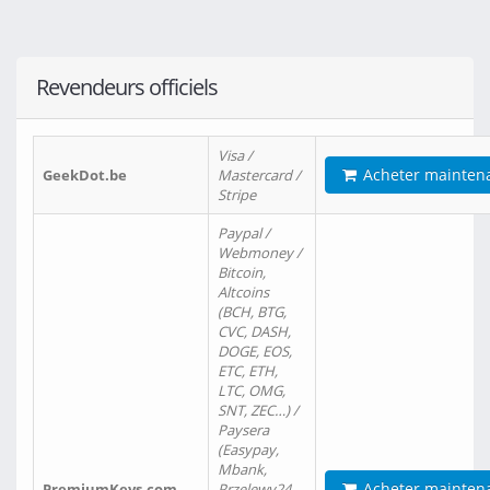
Revendeurs officiels
Visa /
Acheter mainten
GeekDot.be
Mastercard /
Stripe
Paypal /
Webmoney /
Bitcoin,
Altcoins
(BCH, BTG,
CVC, DASH,
DOGE, EOS,
ETC, ETH,
LTC, OMG,
SNT, ZEC…) /
Paysera
(Easypay,
Mbank,
Acheter mainten
PremiumKeys.com
Przelewy24,