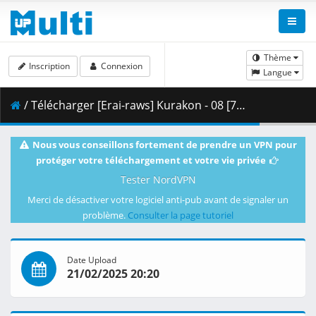
Thème
Inscription
Connexion
Langue
/ Télécharger [Erai-raws] Kurakon - 08 [720p CR WEB-DL AVC AAC][MultiSub][937A3A72].mkv.001 ( 352.92 MB )
Nous vous conseillons fortement de prendre un VPN pour
protéger votre téléchargement et votre vie privée
Tester NordVPN
Merci de désactiver votre logiciel anti-pub avant de signaler un
problème.
Consulter la page tutoriel
Date Upload
21/02/2025 20:20