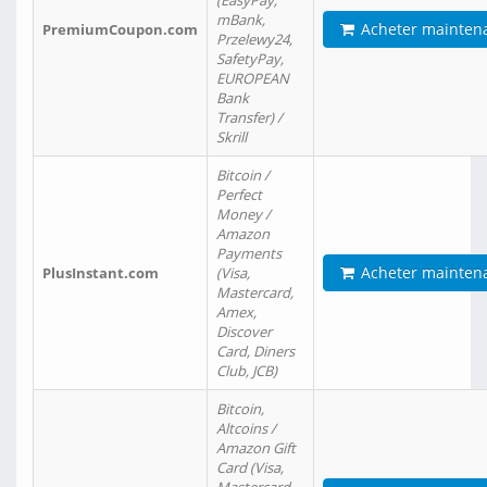
(EasyPay,
mBank,
Acheter mainten
PremiumCoupon.com
Przelewy24,
SafetyPay,
EUROPEAN
Bank
Transfer) /
Skrill
Bitcoin /
Perfect
Money /
Amazon
Payments
Acheter mainten
PlusInstant.com
(Visa,
Mastercard,
Amex,
Discover
Card, Diners
Club, JCB)
Bitcoin,
Altcoins /
Amazon Gift
Card (Visa,