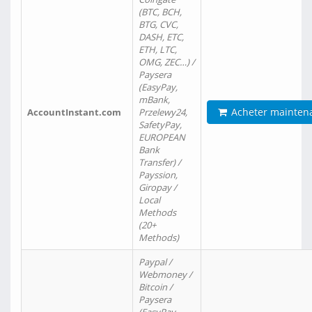
(BTC, BCH,
BTG, CVC,
DASH, ETC,
ETH, LTC,
OMG, ZEC…) /
Paysera
(EasyPay,
mBank,
Acheter mainten
AccountInstant.com
Przelewy24,
SafetyPay,
EUROPEAN
Bank
Transfer) /
Payssion,
Giropay /
Local
Methods
(20+
Methods)
Paypal /
Webmoney /
Bitcoin /
Paysera