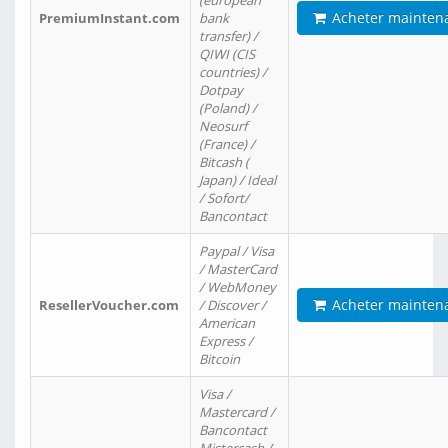
(european
Acheter mainten
PremiumInstant.com
bank
transfer) /
QIWI (CIS
countries) /
Dotpay
(Poland) /
Neosurf
(France) /
Bitcash (
Japan) / Ideal
/ Sofort/
Bancontact
Paypal / Visa
/ MasterCard
/ WebMoney
Acheter mainten
ResellerVoucher.com
/ Discover /
American
Express /
Bitcoin
Visa /
Mastercard /
Bancontact