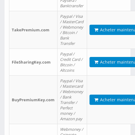
Paysera /
Banktransfer
Paypal / Visa
/ MasterCard
/ Webmoney
Acheter mainten
TakePremium.com
/ Bitcoin /
Bank
Transfer
Paypal /
Credit Card /
Acheter mainten
FileSharingKey.com
Bitcoin /
Altcoins
Paypal / Visa
/ Mastercard
/ Webmoney
/ Bank
Acheter mainten
BuyPremiumKey.com
Transfer /
Perfect
money /
Amazon pay
Webmoney /
Coingate