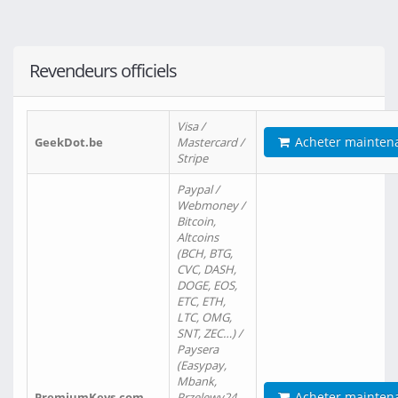
Revendeurs officiels
Visa /
Acheter mainten
GeekDot.be
Mastercard /
Stripe
Paypal /
Webmoney /
Bitcoin,
Altcoins
(BCH, BTG,
CVC, DASH,
DOGE, EOS,
ETC, ETH,
LTC, OMG,
SNT, ZEC…) /
Paysera
(Easypay,
Mbank,
Acheter mainten
PremiumKeys.com
Przelewy24,