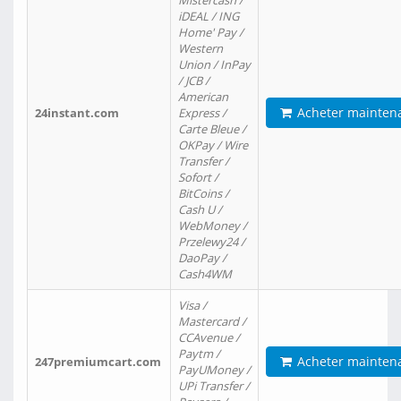
Mistercash /
iDEAL / ING
Home' Pay /
Western
Union / InPay
/ JCB /
American
Acheter mainten
24instant.com
Express /
Carte Bleue /
OKPay / Wire
Transfer /
Sofort /
BitCoins /
Cash U /
WebMoney /
Przelewy24 /
DaoPay /
Cash4WM
Visa /
Mastercard /
CCAvenue /
Paytm /
Acheter mainten
247premiumcart.com
PayUMoney /
UPi Transfer /