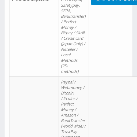
Safetypay,
SEPA,
Banktransfer)
/ Perfect
Money /
Bitpay / Skrill
/ Credit card
(Japan Only) /
Neteller /
Local
Methods
(25+
methods)
Paypal /
Webmoney /
Bitcoin,
Altcoins /
Perfect
Money /
Amazon /
BankTransfer
(world wide) /
TrustPay