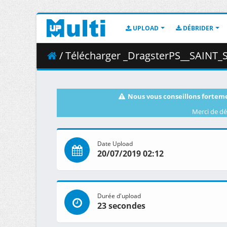
UPLOAD
DÉBRIDER
/ Télécharger _DragsterPS__SAINT_SEIYA_-_Knights_of_the_
Nous vous conseillons forteme
Merci de dé
Date Upload
20/07/2019 02:12
Durée d'upload
23 secondes