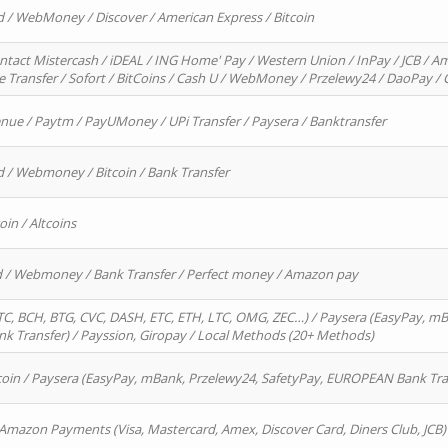
d / WebMoney / Discover / American Express / Bitcoin
ntact Mistercash / iDEAL / ING Home' Pay / Western Union / InPay / JCB / Am
re Transfer / Sofort / BitCoins / Cash U / WebMoney / Przelewy24 / DaoPay 
enue / Paytm / PayUMoney / UPi Transfer / Paysera / Banktransfer
d / Webmoney / Bitcoin / Bank Transfer
oin / Altcoins
rd / Webmoney / Bank Transfer / Perfect money / Amazon pay
, BCH, BTG, CVC, DASH, ETC, ETH, LTC, OMG, ZEC…) / Paysera (EasyPay, mB
 Transfer) / Payssion, Giropay / Local Methods (20+ Methods)
oin / Paysera (EasyPay, mBank, Przelewy24, SafetyPay, EUROPEAN Bank Transf
 Amazon Payments (Visa, Mastercard, Amex, Discover Card, Diners Club, JCB)