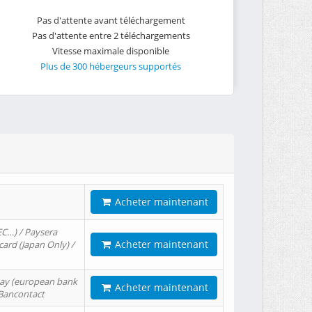
Pas d'attente avant téléchargement
Pas d'attente entre 2 téléchargements
Vitesse maximale disponible
Plus de 300 hébergeurs supportés
Acheter maintenant
EC…) / Paysera
Acheter maintenant
card (Japan Only) /
tPay (european bank
Acheter maintenant
/ Bancontact