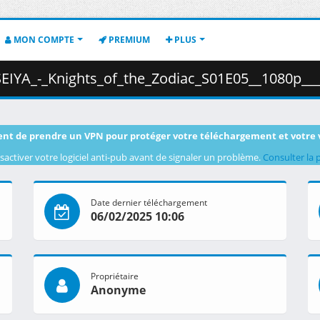
MON COMPTE
PREMIUM
PLUS
Zodiac_S01E05__1080p___HEVC___Multi-Audio___Multi-Subs___C715B5C4_.mkv.004
nt de prendre un VPN pour protéger votre téléchargement et votre 
sactiver votre logiciel anti-pub avant de signaler un problème.
Consulter la 
Date dernier téléchargement
06/02/2025 10:06
Propriétaire
Anonyme