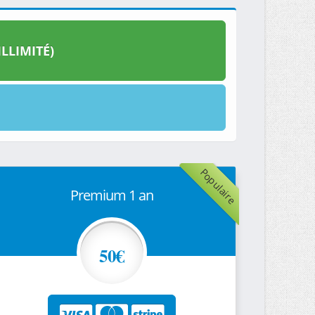
LLIMITÉ)
Populaire
Premium 1 an
50€