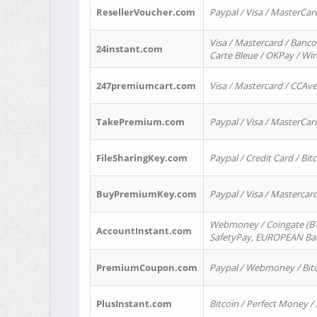
ResellerVoucher.com
Paypal / Visa / MasterCar
Visa / Mastercard / Banco
24instant.com
Carte Bleue / OKPay / Wi
247premiumcart.com
Visa / Mastercard / CCAv
TakePremium.com
Paypal / Visa / MasterCar
FileSharingKey.com
Paypal / Credit Card / Bitc
BuyPremiumKey.com
Paypal / Visa / Masterca
Webmoney / Coingate (BTC
AccountInstant.com
SafetyPay, EUROPEAN Bank
PremiumCoupon.com
Paypal / Webmoney / Bitc
PlusInstant.com
Bitcoin / Perfect Money /