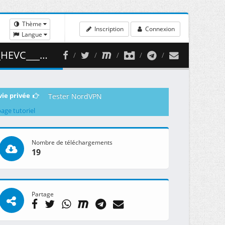
Thème
Inscription
Connexion
Langue
 ( 406.64 MB )
vie privée
Tester NordVPN
page tutoriel
Nombre de téléchargements
19
Partage