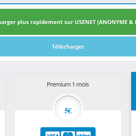
arger plus rapidement sur USENET (ANONYME & I
Télécharger
Premium 1 mois
5€