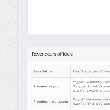
Revendeurs officiels
GeekDot.be
Visa / Mastercard / Stripe
Paypal / Webmoney / Bitc
PremiumKeys.com
(Easypay, Mbank, Przelewy2
Neteller / Local Methods
Paypal / Webmoney / Bitc
PremiumInstant.com
transfer) / QIWI (CIS coun