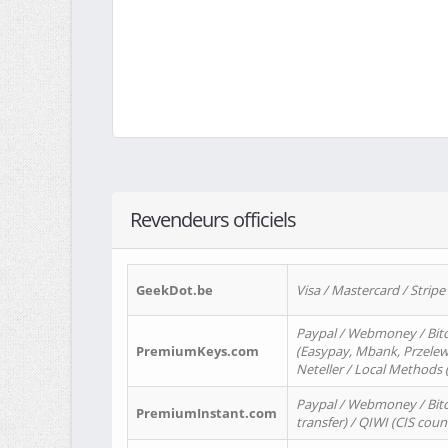
Revendeurs officiels
GeekDot.be
Visa / Mastercard / Stripe
Paypal / Webmoney / Bitc
PremiumKeys.com
(Easypay, Mbank, Przelewy2
Neteller / Local Methods
Paypal / Webmoney / Bitc
PremiumInstant.com
transfer) / QIWI (CIS coun