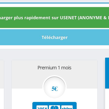
arger plus rapidement sur USENET (ANONYME & I
Télécharger
Premium 1 mois
5€