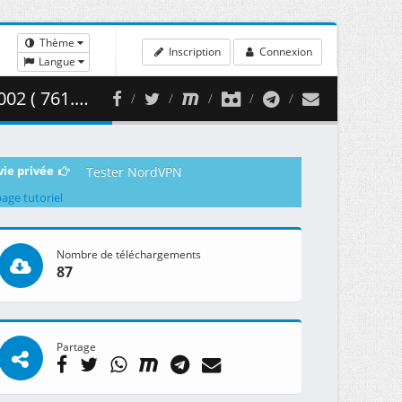
Thème
Inscription
Connexion
Langue
1.36 MB )
vie privée
Tester NordVPN
page tutoriel
Nombre de téléchargements
87
Partage