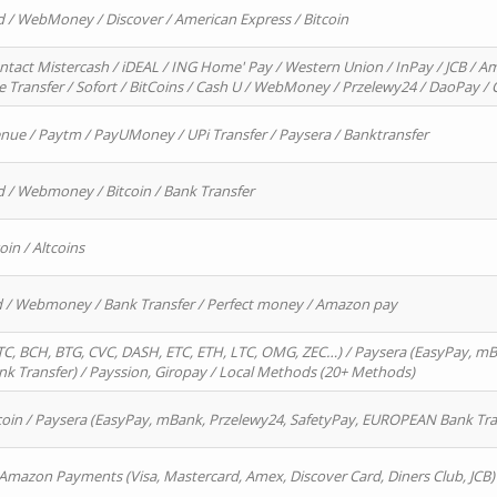
d / WebMoney / Discover / American Express / Bitcoin
ntact Mistercash / iDEAL / ING Home' Pay / Western Union / InPay / JCB / Am
re Transfer / Sofort / BitCoins / Cash U / WebMoney / Przelewy24 / DaoPay 
enue / Paytm / PayUMoney / UPi Transfer / Paysera / Banktransfer
d / Webmoney / Bitcoin / Bank Transfer
oin / Altcoins
rd / Webmoney / Bank Transfer / Perfect money / Amazon pay
, BCH, BTG, CVC, DASH, ETC, ETH, LTC, OMG, ZEC…) / Paysera (EasyPay, mB
 Transfer) / Payssion, Giropay / Local Methods (20+ Methods)
oin / Paysera (EasyPay, mBank, Przelewy24, SafetyPay, EUROPEAN Bank Transf
 Amazon Payments (Visa, Mastercard, Amex, Discover Card, Diners Club, JCB)