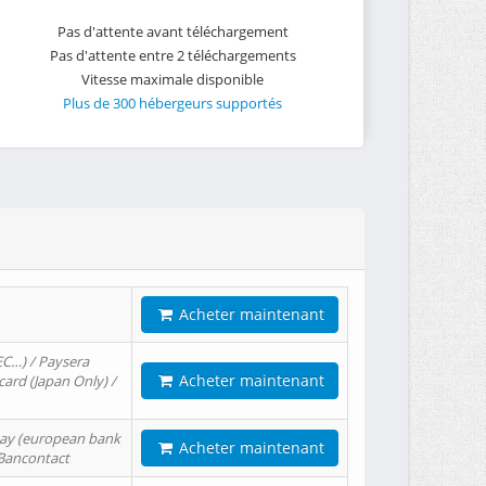
Pas d'attente avant téléchargement
Pas d'attente entre 2 téléchargements
Vitesse maximale disponible
Plus de 300 hébergeurs supportés
Acheter maintenant
EC…) / Paysera
Acheter maintenant
card (Japan Only) /
tPay (european bank
Acheter maintenant
/ Bancontact