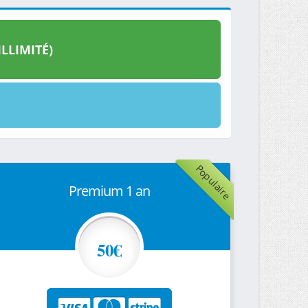
LLIMITÉ)
Populaire
Premium 1 an
50€