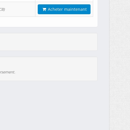
Acheter maintenant
CB)
ursement.