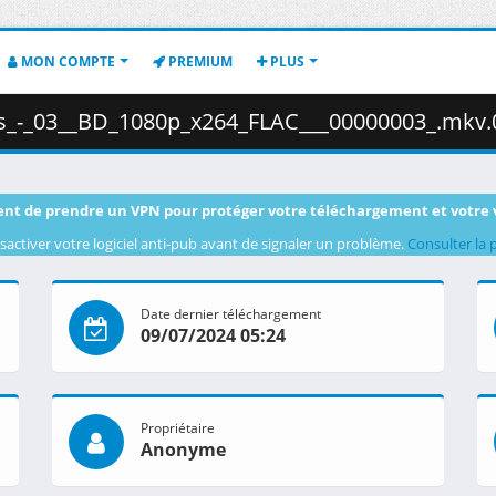
MON COMPTE
PREMIUM
PLUS
_03__BD_1080p_x264_FLAC___00000003_.mkv.002 ( 76
nt de prendre un VPN pour protéger votre téléchargement et votre 
sactiver votre logiciel anti-pub avant de signaler un problème.
Consulter la 
Date dernier téléchargement
09/07/2024 05:24
Propriétaire
Anonyme