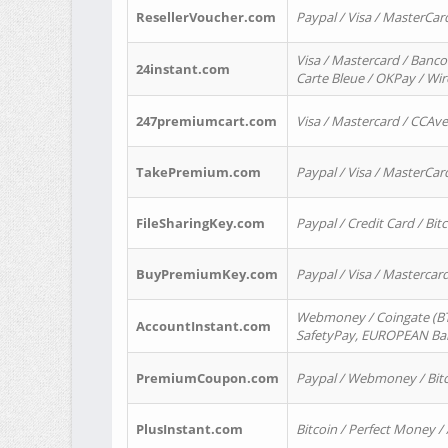
ResellerVoucher.com
Paypal / Visa / MasterCar
Visa / Mastercard / Banco
24instant.com
Carte Bleue / OKPay / Wi
247premiumcart.com
Visa / Mastercard / CCAv
TakePremium.com
Paypal / Visa / MasterCar
FileSharingKey.com
Paypal / Credit Card / Bitc
BuyPremiumKey.com
Paypal / Visa / Masterca
Webmoney / Coingate (BTC
AccountInstant.com
SafetyPay, EUROPEAN Bank
PremiumCoupon.com
Paypal / Webmoney / Bitc
PlusInstant.com
Bitcoin / Perfect Money /