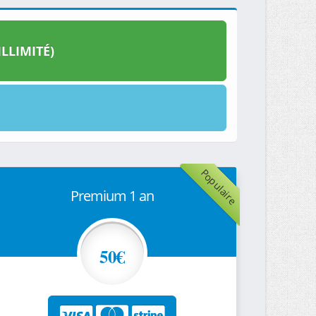
LLIMITÉ)
Populaire
Premium 1 an
50€