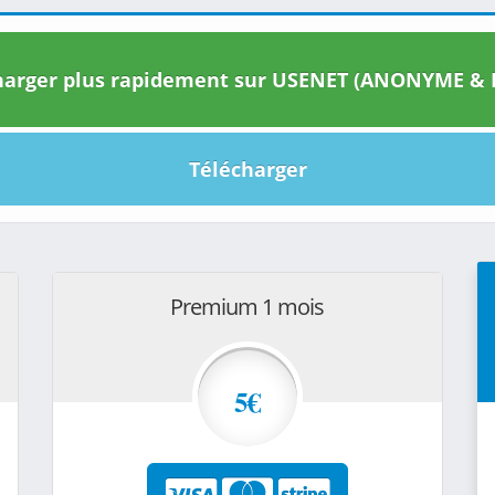
arger plus rapidement sur USENET (ANONYME & I
Télécharger
Premium 1 mois
5€