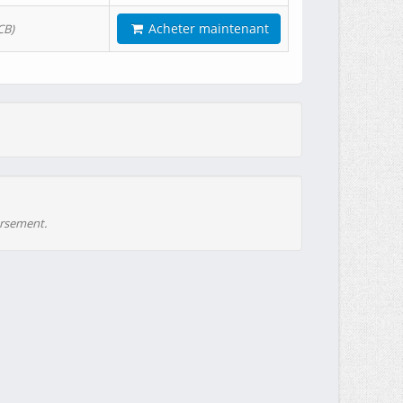
Acheter maintenant
CB)
ursement.