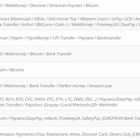
d / WebMoney / Discover / American Express / Bitcoin
ntact Mistercash / iDEAL / ING Home' Pay / Western Union / InPay / JCB / Am
re Transfer / Sofort / BitCoins / Cash U / WebMoney / Przelewy24 / DaoPay 
enue / Paytm / PayUMoney / UPi Transfer / Paysera / Banktransfer
d / Webmoney / Bitcoin / Bank Transfer
oin / Altcoins
rd / Webmoney / Bank Transfer / Perfect money / Amazon pay
, BCH, BTG, CVC, DASH, ETC, ETH, LTC, OMG, ZEC…) / Paysera (EasyPay, mB
 Transfer) / Payssion, Giropay / Local Methods (20+ Methods)
oin / Paysera (EasyPay, mBank, Przelewy24, SafetyPay, EUROPEAN Bank Transf
 Amazon Payments (Visa, Mastercard, Amex, Discover Card, Diners Club, JCB)