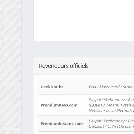
Revendeurs officiels
GeekDot.be
Visa / Mastercard / Stripe
Paypal / Webmoney / Bitc
PremiumKeys.com
(Easypay, Mbank, Przelewy2
Neteller / Local Methods
Paypal / Webmoney / Bitc
PremiumInstant.com
transfer) / QIWI (CIS coun