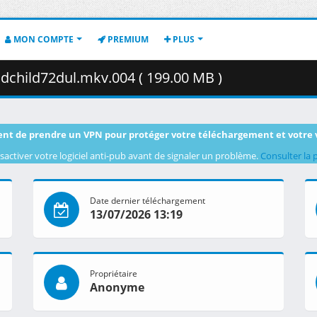
MON COMPTE
PREMIUM
PLUS
child72dul.mkv.004 ( 199.00 MB )
nt de prendre un VPN pour protéger votre téléchargement et votre 
sactiver votre logiciel anti-pub avant de signaler un problème.
Consulter la 
Date dernier téléchargement
13/07/2026 13:19
Propriétaire
Anonyme