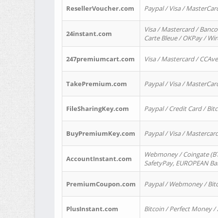
ResellerVoucher.com
Paypal / Visa / MasterCar
Visa / Mastercard / Banco
24instant.com
Carte Bleue / OKPay / Wi
247premiumcart.com
Visa / Mastercard / CCAv
TakePremium.com
Paypal / Visa / MasterCar
FileSharingKey.com
Paypal / Credit Card / Bitc
BuyPremiumKey.com
Paypal / Visa / Masterca
Webmoney / Coingate (BTC
AccountInstant.com
SafetyPay, EUROPEAN Bank
PremiumCoupon.com
Paypal / Webmoney / Bitc
PlusInstant.com
Bitcoin / Perfect Money /