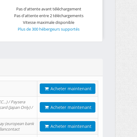
Pas d'attente avant téléchargement
Pas d'attente entre 2 téléchargements
Vitesse maximale disponible
Plus de 300 hébergeurs supportés
Acheter maintenant
EC…) / Paysera
Acheter maintenant
card (Japan Only) /
tPay (european bank
Acheter maintenant
/ Bancontact