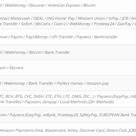
d / WebMoney / Discover / American Express / Bitcoin
ntact Mistercash / iDEAL / ING Home' Pay / Western Union / InPay / JCB / Am
re Transfer / Sofort / BitCoins / Cash U / WebMoney / Przelewy24 / DaoPay 
enue / Paytm / PayUMoney / UPi Transfer / Paysera / Banktransfer
d / Webmoney / Bitcoin / Bank Transfer
oin / Altcoins
rd / Webmoney / Bank Transfer / Perfect money / Amazon pay
, BCH, BTG, CVC, DASH, ETC, ETH, LTC, OMG, ZEC…) / Paysera (EasyPay, mB
 Transfer) / Payssion, Giropay / Local Methods (20+ Methods)
oin / Paysera (EasyPay, mBank, Przelewy24, SafetyPay, EUROPEAN Bank Transf
 Amazon Payments (Visa, Mastercard, Amex, Discover Card, Diners Club, JCB)