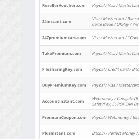
ResellerVoucher.com
Paypal / Visa / MasterCar
Visa / Mastercard / Banco
24instant.com
Carte Bleue / OKPay / Wi
247premiumcart.com
Visa / Mastercard / CCAv
TakePremium.com
Paypal / Visa / MasterCar
FileSharingKey.com
Paypal / Credit Card / Bitc
BuyPremiumKey.com
Paypal / Visa / Masterca
Webmoney / Coingate (BTC
AccountInstant.com
SafetyPay, EUROPEAN Bank
PremiumCoupon.com
Paypal / Webmoney / Bitc
PlusInstant.com
Bitcoin / Perfect Money /