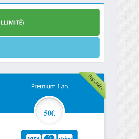
LLIMITÉ)
Populaire
Premium 1 an
50€