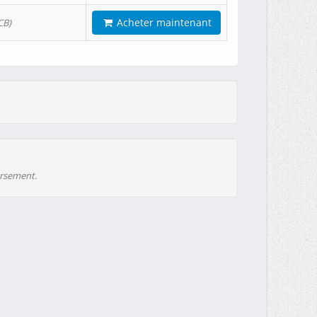
Acheter maintenant
CB)
ursement.