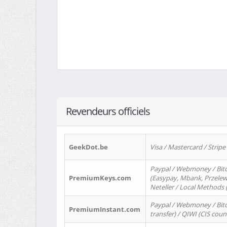
Revendeurs officiels
GeekDot.be
Visa / Mastercard / Stripe
Paypal / Webmoney / Bitc
PremiumKeys.com
(Easypay, Mbank, Przelewy2
Neteller / Local Methods
Paypal / Webmoney / Bitc
PremiumInstant.com
transfer) / QIWI (CIS coun