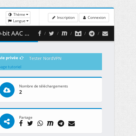
Thème
Inscription
Connexion
Langue
( 464.71 MB )
vie privée
Tester NordVPN
page tutoriel
Nombre de téléchargements
2
Partage