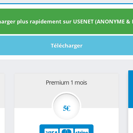
arger plus rapidement sur USENET (ANONYME & I
Télécharger
Premium 1 mois
5€