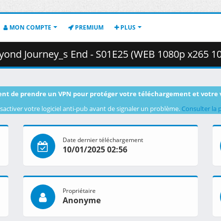
MON COMPTE
PREMIUM
PLUS
 End - S01E25 (WEB 1080p x265 10-bit AAC E-AC-3) [70377D87].mkv.006 
nt de prendre un VPN pour protéger votre téléchargement et votre 
sactiver votre logiciel anti-pub avant de signaler un problème.
Consulter la 
Date dernier téléchargement
10/01/2025 02:56
Propriétaire
Anonyme