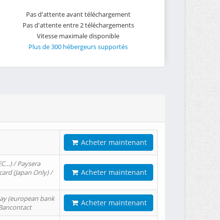
Pas d'attente avant téléchargement
Pas d'attente entre 2 téléchargements
Vitesse maximale disponible
Plus de 300 hébergeurs supportés
Acheter maintenant
EC…) / Paysera
Acheter maintenant
card (Japan Only) /
tPay (european bank
Acheter maintenant
/ Bancontact