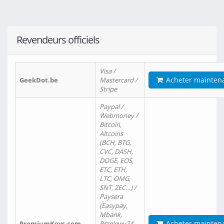
Revendeurs officiels
Visa /
Acheter mainten
GeekDot.be
Mastercard /
Stripe
Paypal /
Webmoney /
Bitcoin,
Altcoins
(BCH, BTG,
CVC, DASH,
DOGE, EOS,
ETC, ETH,
LTC, OMG,
SNT, ZEC…) /
Paysera
(Easypay,
Mbank,
Acheter mainten
PremiumKeys.com
Przelewy24,