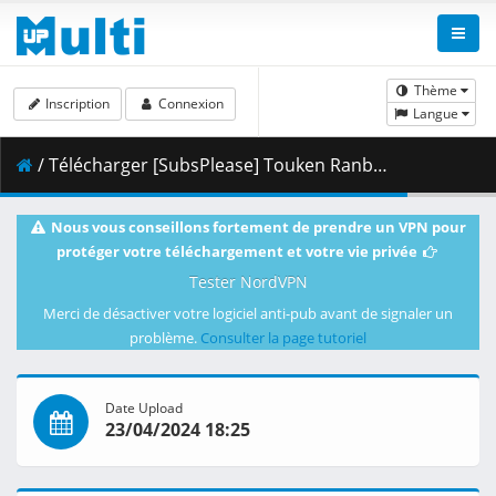
Thème
Inscription
Connexion
Langue
/ Télécharger [SubsPlease] Touken Ranbu Kai - Kyoden Moyuru Honnouji - 04 (720p) [98E4A509].mkv.002 ( 351.53 MB )
Nous vous conseillons fortement de prendre un VPN pour
protéger votre téléchargement et votre vie privée
Tester NordVPN
Merci de désactiver votre logiciel anti-pub avant de signaler un
problème.
Consulter la page tutoriel
Date Upload
23/04/2024 18:25