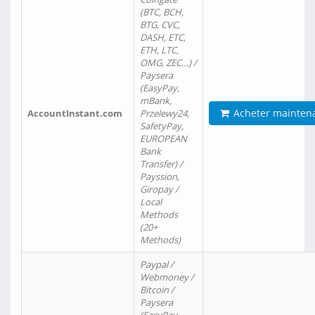
(BTC, BCH,
BTG, CVC,
DASH, ETC,
ETH, LTC,
OMG, ZEC…) /
Paysera
(EasyPay,
mBank,
Acheter mainten
AccountInstant.com
Przelewy24,
SafetyPay,
EUROPEAN
Bank
Transfer) /
Payssion,
Giropay /
Local
Methods
(20+
Methods)
Paypal /
Webmoney /
Bitcoin /
Paysera