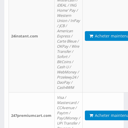
Mistercash /
iDEAL / ING
Home' Pay /
Western
Union / InPay
/ JCB /
American
Acheter mainten
24instant.com
Express /
Carte Bleue /
OKPay / Wire
Transfer /
Sofort /
BitCoins /
Cash U /
WebMoney /
Przelewy24 /
DaoPay /
Cash4WM
Visa /
Mastercard /
CCAvenue /
Paytm /
Acheter mainten
247premiumcart.com
PayUMoney /
UPi Transfer /