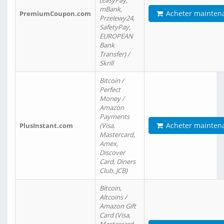
(EasyPay,
mBank,
Acheter mainten
PremiumCoupon.com
Przelewy24,
SafetyPay,
EUROPEAN
Bank
Transfer) /
Skrill
Bitcoin /
Perfect
Money /
Amazon
Payments
Acheter mainten
PlusInstant.com
(Visa,
Mastercard,
Amex,
Discover
Card, Diners
Club, JCB)
Bitcoin,
Altcoins /
Amazon Gift
Card (Visa,