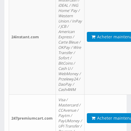
Mistercash /
iDEAL / ING
Home' Pay /
Western
Union / InPay
/ JCB /
American
Acheter mainten
24instant.com
Express /
Carte Bleue /
OKPay / Wire
Transfer /
Sofort /
BitCoins /
Cash U /
WebMoney /
Przelewy24 /
DaoPay /
Cash4WM
Visa /
Mastercard /
CCAvenue /
Paytm /
Acheter mainten
247premiumcart.com
PayUMoney /
UPi Transfer /