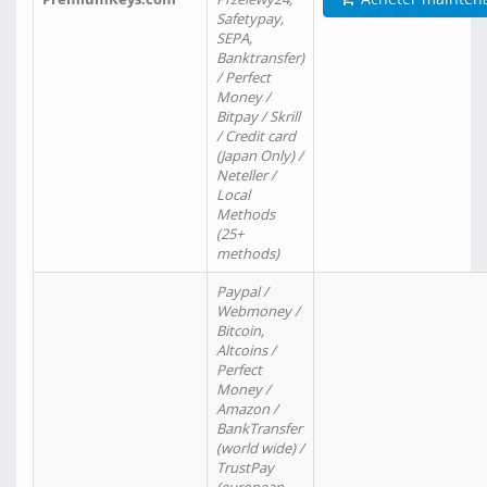
Safetypay,
SEPA,
Banktransfer)
/ Perfect
Money /
Bitpay / Skrill
/ Credit card
(Japan Only) /
Neteller /
Local
Methods
(25+
methods)
Paypal /
Webmoney /
Bitcoin,
Altcoins /
Perfect
Money /
Amazon /
BankTransfer
(world wide) /
TrustPay