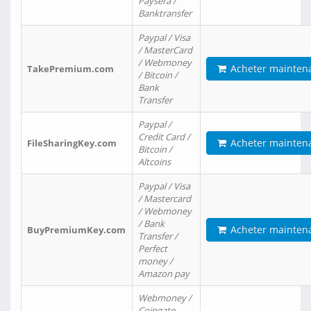
Paysera /
Banktransfer
Paypal / Visa
/ MasterCard
/ Webmoney
Acheter mainten
TakePremium.com
/ Bitcoin /
Bank
Transfer
Paypal /
Credit Card /
Acheter mainten
FileSharingKey.com
Bitcoin /
Altcoins
Paypal / Visa
/ Mastercard
/ Webmoney
/ Bank
Acheter mainten
BuyPremiumKey.com
Transfer /
Perfect
money /
Amazon pay
Webmoney /
Coingate