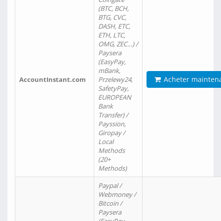
(BTC, BCH,
BTG, CVC,
DASH, ETC,
ETH, LTC,
OMG, ZEC…) /
Paysera
(EasyPay,
mBank,
Acheter mainten
AccountInstant.com
Przelewy24,
SafetyPay,
EUROPEAN
Bank
Transfer) /
Payssion,
Giropay /
Local
Methods
(20+
Methods)
Paypal /
Webmoney /
Bitcoin /
Paysera