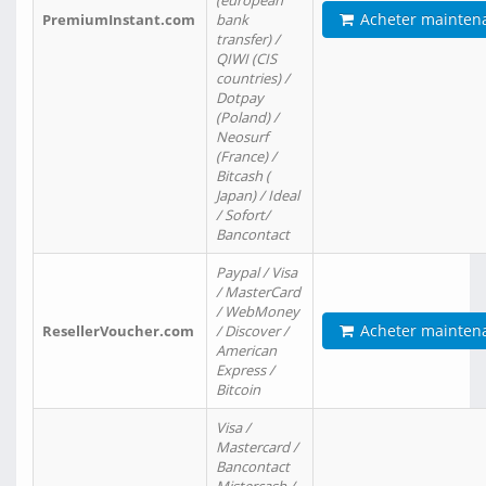
(european
Acheter mainten
PremiumInstant.com
bank
transfer) /
QIWI (CIS
countries) /
Dotpay
(Poland) /
Neosurf
(France) /
Bitcash (
Japan) / Ideal
/ Sofort/
Bancontact
Paypal / Visa
/ MasterCard
/ WebMoney
Acheter mainten
ResellerVoucher.com
/ Discover /
American
Express /
Bitcoin
Visa /
Mastercard /
Bancontact