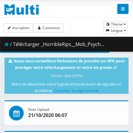
Thème
Inscription
Connexion
Langue
/ Télécharger _HorribleRips__Mob_Psycho_100_-_04__720p_.mkv.002 ( 356.43 MB )
Nous vous conseillons fortement de prendre un VPN pour
protéger votre téléchargement et votre vie privée
Tester NordVPN
Merci de désactiver votre logiciel anti-pub avant de signaler un
problème.
Consulter la page tutoriel
Date Upload
21/10/2020 06:07