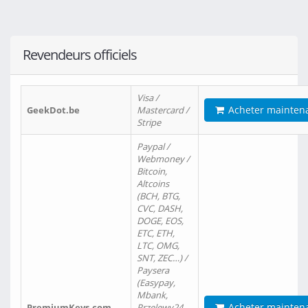
Revendeurs officiels
Visa /
Acheter mainten
GeekDot.be
Mastercard /
Stripe
Paypal /
Webmoney /
Bitcoin,
Altcoins
(BCH, BTG,
CVC, DASH,
DOGE, EOS,
ETC, ETH,
LTC, OMG,
SNT, ZEC…) /
Paysera
(Easypay,
Mbank,
Acheter mainten
PremiumKeys.com
Przelewy24,