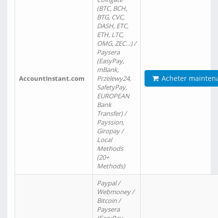
(BTC, BCH,
BTG, CVC,
DASH, ETC,
ETH, LTC,
OMG, ZEC…) /
Paysera
(EasyPay,
mBank,
Acheter mainten
AccountInstant.com
Przelewy24,
SafetyPay,
EUROPEAN
Bank
Transfer) /
Payssion,
Giropay /
Local
Methods
(20+
Methods)
Paypal /
Webmoney /
Bitcoin /
Paysera