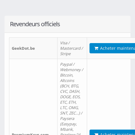
Revendeurs officiels
Visa /
Acheter mainten
GeekDot.be
Mastercard /
Stripe
Paypal /
Webmoney /
Bitcoin,
Altcoins
(BCH, BTG,
CVC, DASH,
DOGE, EOS,
ETC, ETH,
LTC, OMG,
SNT, ZEC…) /
Paysera
(Easypay,
Mbank,
Acheter mainten
PremiumKeys.com
Przelewy24,