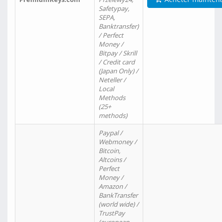
Safetypay,
SEPA,
Banktransfer)
/ Perfect
Money /
Bitpay / Skrill
/ Credit card
(Japan Only) /
Neteller /
Local
Methods
(25+
methods)
Paypal /
Webmoney /
Bitcoin,
Altcoins /
Perfect
Money /
Amazon /
BankTransfer
(world wide) /
TrustPay