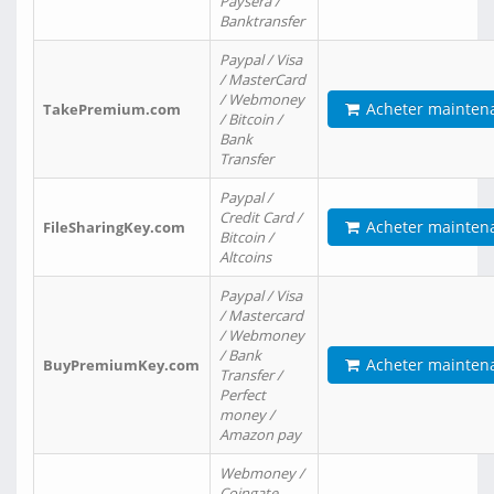
Paysera /
Banktransfer
Paypal / Visa
/ MasterCard
/ Webmoney
Acheter mainten
TakePremium.com
/ Bitcoin /
Bank
Transfer
Paypal /
Credit Card /
Acheter mainten
FileSharingKey.com
Bitcoin /
Altcoins
Paypal / Visa
/ Mastercard
/ Webmoney
/ Bank
Acheter mainten
BuyPremiumKey.com
Transfer /
Perfect
money /
Amazon pay
Webmoney /
Coingate