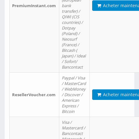
(european
Acheter mainten
PremiumInstant.com
bank
transfer) /
QIWI (CIS
countries) /
Dotpay
(Poland) /
Neosurf
(France) /
Bitcash (
Japan) / Ideal
/ Sofort/
Bancontact
Paypal / Visa
/ MasterCard
/ WebMoney
Acheter mainten
ResellerVoucher.com
/ Discover /
American
Express /
Bitcoin
Visa /
Mastercard /
Bancontact