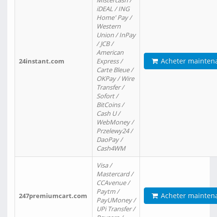
Mistercash /
iDEAL / ING
Home' Pay /
Western
Union / InPay
/ JCB /
American
Acheter mainten
24instant.com
Express /
Carte Bleue /
OKPay / Wire
Transfer /
Sofort /
BitCoins /
Cash U /
WebMoney /
Przelewy24 /
DaoPay /
Cash4WM
Visa /
Mastercard /
CCAvenue /
Paytm /
Acheter mainten
247premiumcart.com
PayUMoney /
UPi Transfer /