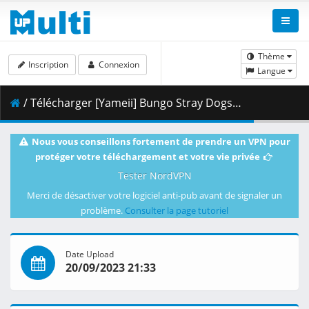
Thème
Inscription
Connexion
Langue
/ Télécharger [Yameii] Bungo Stray Dogs - S05E09 [English Dub] [FUNi WEB-DL 1080p] [2369D7E7].mkv.003 ( 354.48 MB )
Nous vous conseillons fortement de prendre un VPN pour
protéger votre téléchargement et votre vie privée
Tester NordVPN
Merci de désactiver votre logiciel anti-pub avant de signaler un
problème.
Consulter la page tutoriel
Date Upload
20/09/2023 21:33