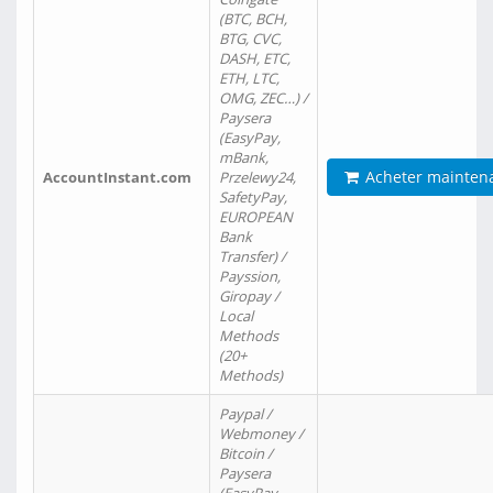
(BTC, BCH,
BTG, CVC,
DASH, ETC,
ETH, LTC,
OMG, ZEC…) /
Paysera
(EasyPay,
mBank,
Acheter mainten
AccountInstant.com
Przelewy24,
SafetyPay,
EUROPEAN
Bank
Transfer) /
Payssion,
Giropay /
Local
Methods
(20+
Methods)
Paypal /
Webmoney /
Bitcoin /
Paysera