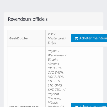
Revendeurs officiels
Visa /
Acheter mainten
GeekDot.be
Mastercard /
Stripe
Paypal /
Webmoney /
Bitcoin,
Altcoins
(BCH, BTG,
CVC, DASH,
DOGE, EOS,
ETC, ETH,
LTC, OMG,
SNT, ZEC…) /
Paysera
(Easypay,
Mbank,
Acheter mainten
PremiumKeys.com
Przelewy24,