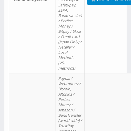
Safetypay,
SEPA,
Banktransfer)
/ Perfect
Money /
Bitpay / Skrill
/ Credit card
(Japan Only) /
Neteller /
Local
Methods
(25+
methods)
Paypal /
Webmoney /
Bitcoin,
Altcoins /
Perfect
Money /
Amazon /
BankTransfer
(world wide) /
TrustPay