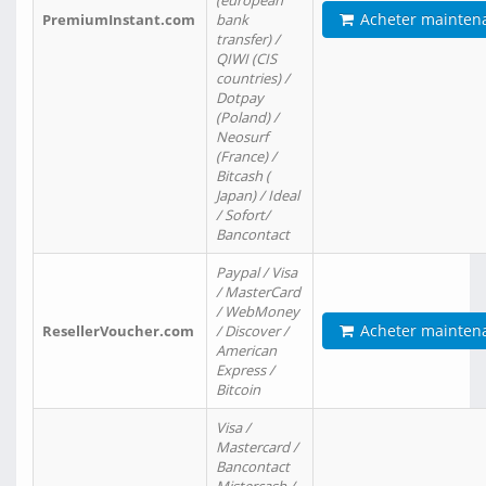
(european
Acheter mainten
PremiumInstant.com
bank
transfer) /
QIWI (CIS
countries) /
Dotpay
(Poland) /
Neosurf
(France) /
Bitcash (
Japan) / Ideal
/ Sofort/
Bancontact
Paypal / Visa
/ MasterCard
/ WebMoney
Acheter mainten
ResellerVoucher.com
/ Discover /
American
Express /
Bitcoin
Visa /
Mastercard /
Bancontact