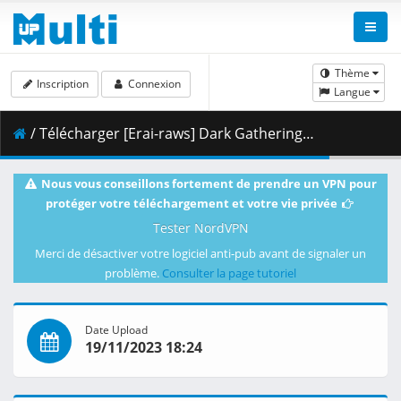
Thème
Inscription
Connexion
Langue
/ Télécharger [Erai-raws] Dark Gathering - 20 [1080p][37D28B15].mkv.002 ( 304.36 MB )
Nous vous conseillons fortement de prendre un VPN pour
protéger votre téléchargement et votre vie privée
Tester NordVPN
Merci de désactiver votre logiciel anti-pub avant de signaler un
problème.
Consulter la page tutoriel
Date Upload
19/11/2023 18:24