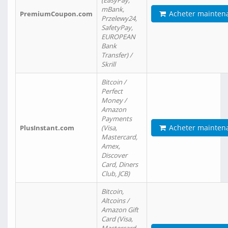
(EasyPay,
mBank,
Acheter mainten
PremiumCoupon.com
Przelewy24,
SafetyPay,
EUROPEAN
Bank
Transfer) /
Skrill
Bitcoin /
Perfect
Money /
Amazon
Payments
Acheter mainten
PlusInstant.com
(Visa,
Mastercard,
Amex,
Discover
Card, Diners
Club, JCB)
Bitcoin,
Altcoins /
Amazon Gift
Card (Visa,