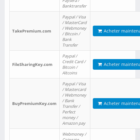
Paysera /
Banktransfer
Paypal / Visa
/ MasterCard
/ Webmoney
Acheter mainten
TakePremium.com
/ Bitcoin /
Bank
Transfer
Paypal /
Credit Card /
Acheter mainten
FileSharingKey.com
Bitcoin /
Altcoins
Paypal / Visa
/ Mastercard
/ Webmoney
/ Bank
Acheter mainten
BuyPremiumKey.com
Transfer /
Perfect
money /
Amazon pay
Webmoney /
Coingate