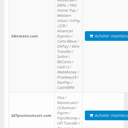
Mistercash /
iDEAL / ING
Home' Pay /
Western
Union / InPay
/ JCB /
American
Acheter mainten
24instant.com
Express /
Carte Bleue /
OKPay / Wire
Transfer /
Sofort /
BitCoins /
Cash U /
WebMoney /
Przelewy24 /
DaoPay /
Cash4WM
Visa /
Mastercard /
CCAvenue /
Paytm /
Acheter mainten
247premiumcart.com
PayUMoney /
UPi Transfer /