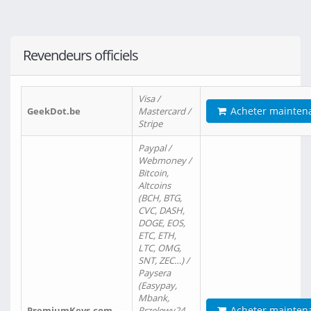
Revendeurs officiels
Visa /
Acheter mainten
GeekDot.be
Mastercard /
Stripe
Paypal /
Webmoney /
Bitcoin,
Altcoins
(BCH, BTG,
CVC, DASH,
DOGE, EOS,
ETC, ETH,
LTC, OMG,
SNT, ZEC…) /
Paysera
(Easypay,
Mbank,
Acheter mainten
PremiumKeys.com
Przelewy24,