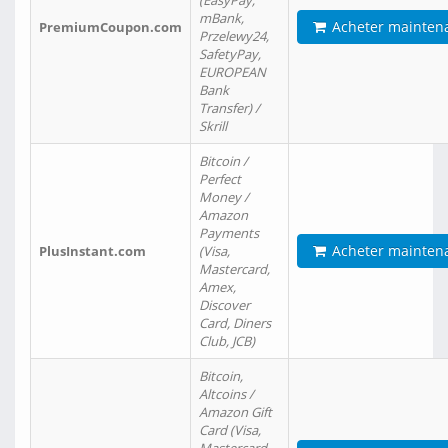
(EasyPay,
mBank,
Acheter mainten
PremiumCoupon.com
Przelewy24,
SafetyPay,
EUROPEAN
Bank
Transfer) /
Skrill
Bitcoin /
Perfect
Money /
Amazon
Payments
Acheter mainten
PlusInstant.com
(Visa,
Mastercard,
Amex,
Discover
Card, Diners
Club, JCB)
Bitcoin,
Altcoins /
Amazon Gift
Card (Visa,