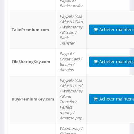
Paysera /
Banktransfer
Paypal / Visa
/ MasterCard
/ Webmoney
Acheter mainten
TakePremium.com
/ Bitcoin /
Bank
Transfer
Paypal /
Credit Card /
Acheter mainten
FileSharingKey.com
Bitcoin /
Altcoins
Paypal / Visa
/ Mastercard
/ Webmoney
/ Bank
Acheter mainten
BuyPremiumKey.com
Transfer /
Perfect
money /
Amazon pay
Webmoney /
Coingate