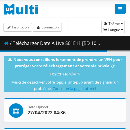
Thème
Inscription
Connexion
Langue
/ Télécharger Date A Live S01E11 [BD 1080p HEVC 10bit FLAC] [Dual-Audio].mkv.003 ( 452.51 MB )
Nous vous conseillons fortement de prendre un VPN pour
protéger votre téléchargement et votre vie privée
Tester NordVPN
Merci de désactiver votre logiciel anti-pub avant de signaler un
problème.
Consulter la page tutoriel
Date Upload
27/04/2022 04:36