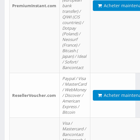
(european
Acheter mainten
PremiumInstant.com
bank
transfer) /
QIWI (CIS
countries) /
Dotpay
(Poland) /
Neosurf
(France) /
Bitcash (
Japan) / Ideal
/ Sofort/
Bancontact
Paypal / Visa
/ MasterCard
/ WebMoney
Acheter mainten
ResellerVoucher.com
/ Discover /
American
Express /
Bitcoin
Visa /
Mastercard /
Bancontact