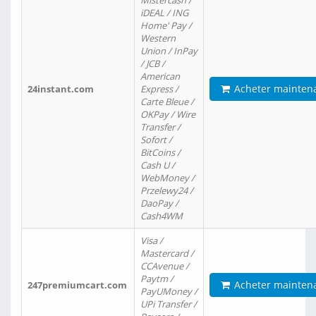
Mistercash /
iDEAL / ING
Home' Pay /
Western
Union / InPay
/ JCB /
American
Acheter mainten
24instant.com
Express /
Carte Bleue /
OKPay / Wire
Transfer /
Sofort /
BitCoins /
Cash U /
WebMoney /
Przelewy24 /
DaoPay /
Cash4WM
Visa /
Mastercard /
CCAvenue /
Paytm /
Acheter mainten
247premiumcart.com
PayUMoney /
UPi Transfer /