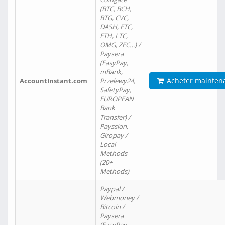
(BTC, BCH,
BTG, CVC,
DASH, ETC,
ETH, LTC,
OMG, ZEC…) /
Paysera
(EasyPay,
mBank,
Acheter mainten
AccountInstant.com
Przelewy24,
SafetyPay,
EUROPEAN
Bank
Transfer) /
Payssion,
Giropay /
Local
Methods
(20+
Methods)
Paypal /
Webmoney /
Bitcoin /
Paysera