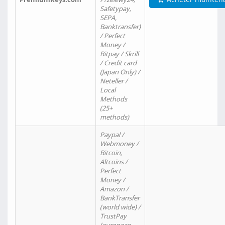
Safetypay,
SEPA,
Banktransfer)
/ Perfect
Money /
Bitpay / Skrill
/ Credit card
(Japan Only) /
Neteller /
Local
Methods
(25+
methods)
Paypal /
Webmoney /
Bitcoin,
Altcoins /
Perfect
Money /
Amazon /
BankTransfer
(world wide) /
TrustPay