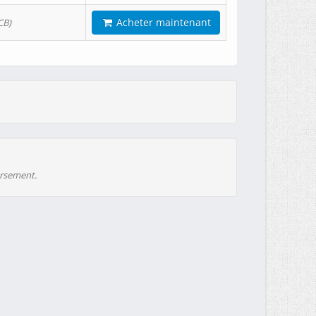
Acheter maintenant
CB)
ursement.