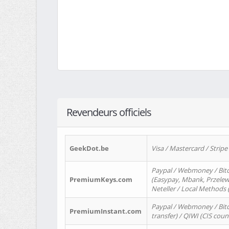
Revendeurs officiels
GeekDot.be
Visa / Mastercard / Stripe
Paypal / Webmoney / Bitc
PremiumKeys.com
(Easypay, Mbank, Przelewy2
Neteller / Local Methods
Paypal / Webmoney / Bitc
PremiumInstant.com
transfer) / QIWI (CIS coun