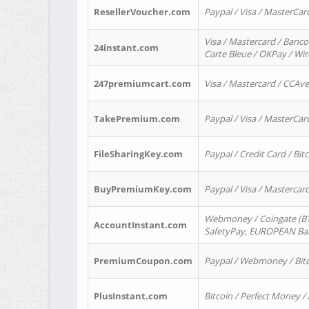
ResellerVoucher.com
Paypal / Visa / MasterCar
Visa / Mastercard / Banco
24instant.com
Carte Bleue / OKPay / Wi
247premiumcart.com
Visa / Mastercard / CCAv
TakePremium.com
Paypal / Visa / MasterCar
FileSharingKey.com
Paypal / Credit Card / Bitc
BuyPremiumKey.com
Paypal / Visa / Masterca
Webmoney / Coingate (BTC
AccountInstant.com
SafetyPay, EUROPEAN Bank
PremiumCoupon.com
Paypal / Webmoney / Bitc
PlusInstant.com
Bitcoin / Perfect Money /