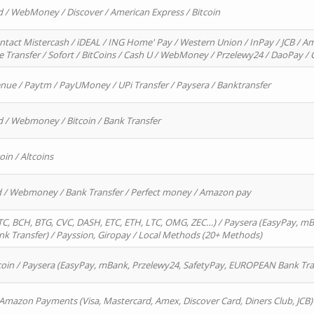
d / WebMoney / Discover / American Express / Bitcoin
ntact Mistercash / iDEAL / ING Home' Pay / Western Union / InPay / JCB / Am
re Transfer / Sofort / BitCoins / Cash U / WebMoney / Przelewy24 / DaoPay 
enue / Paytm / PayUMoney / UPi Transfer / Paysera / Banktransfer
d / Webmoney / Bitcoin / Bank Transfer
oin / Altcoins
rd / Webmoney / Bank Transfer / Perfect money / Amazon pay
, BCH, BTG, CVC, DASH, ETC, ETH, LTC, OMG, ZEC…) / Paysera (EasyPay, mB
 Transfer) / Payssion, Giropay / Local Methods (20+ Methods)
oin / Paysera (EasyPay, mBank, Przelewy24, SafetyPay, EUROPEAN Bank Transf
 Amazon Payments (Visa, Mastercard, Amex, Discover Card, Diners Club, JCB)