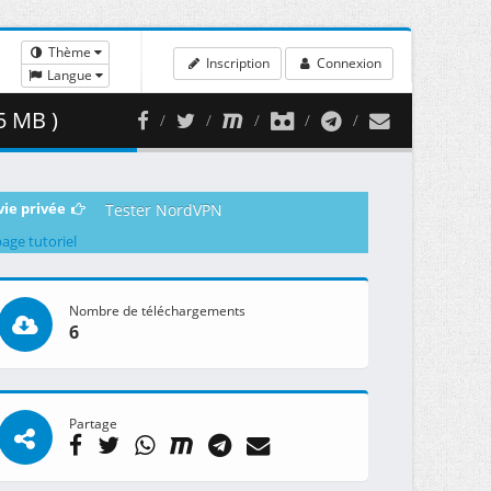
Thème
Inscription
Connexion
Langue
5 MB )
vie privée
Tester NordVPN
page tutoriel
Nombre de téléchargements
6
Partage