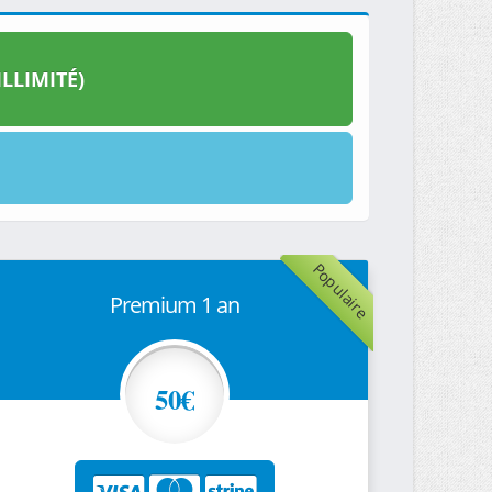
LLIMITÉ)
Populaire
Premium 1 an
50€