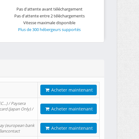
Pas d'attente avant téléchargement
Pas d'attente entre 2 téléchargements
Vitesse maximale disponible
Plus de 300 hébergeurs supportés
Acheter maintenant
EC…) / Paysera
Acheter maintenant
card (Japan Only) /
tPay (european bank
Acheter maintenant
/ Bancontact