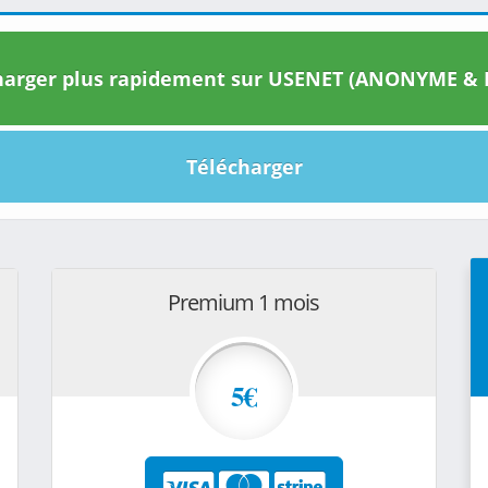
arger plus rapidement sur USENET (ANONYME & I
Télécharger
Premium 1 mois
5€