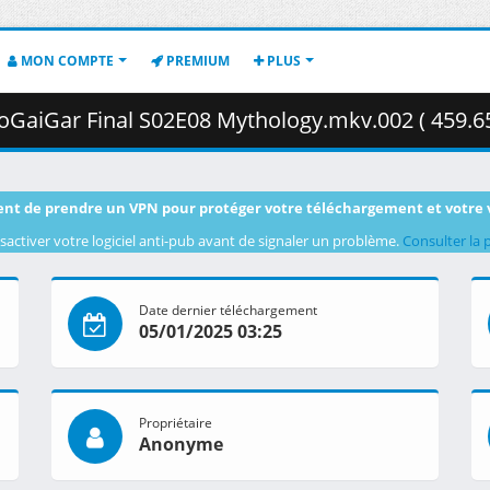
MON COMPTE
PREMIUM
PLUS
aoGaiGar Final S02E08 Mythology.mkv.002 ( 459.6
nt de prendre un VPN pour protéger votre téléchargement et votre 
sactiver votre logiciel anti-pub avant de signaler un problème.
Consulter la 
Date dernier téléchargement
05/01/2025 03:25
Propriétaire
Anonyme