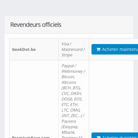
Revendeurs officiels
Visa /
Acheter mainten
GeekDot.be
Mastercard /
Stripe
Paypal /
Webmoney /
Bitcoin,
Altcoins
(BCH, BTG,
CVC, DASH,
DOGE, EOS,
ETC, ETH,
LTC, OMG,
SNT, ZEC…) /
Paysera
(Easypay,
Mbank,
Acheter mainten
PremiumKeys.com
Przelewy24,