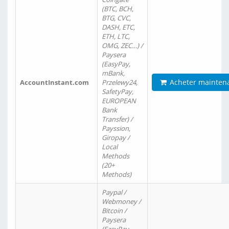
(BTC, BCH,
BTG, CVC,
DASH, ETC,
ETH, LTC,
OMG, ZEC…) /
Paysera
(EasyPay,
mBank,
Acheter mainten
AccountInstant.com
Przelewy24,
SafetyPay,
EUROPEAN
Bank
Transfer) /
Payssion,
Giropay /
Local
Methods
(20+
Methods)
Paypal /
Webmoney /
Bitcoin /
Paysera