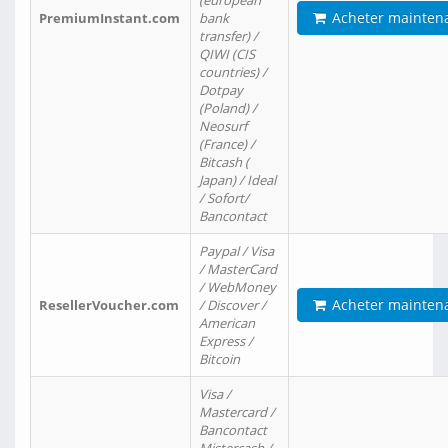
(european
Acheter mainten
PremiumInstant.com
bank
transfer) /
QIWI (CIS
countries) /
Dotpay
(Poland) /
Neosurf
(France) /
Bitcash (
Japan) / Ideal
/ Sofort/
Bancontact
Paypal / Visa
/ MasterCard
/ WebMoney
Acheter mainten
ResellerVoucher.com
/ Discover /
American
Express /
Bitcoin
Visa /
Mastercard /
Bancontact