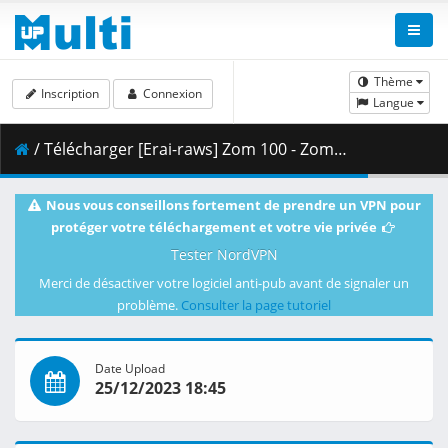
Thème
Inscription
Connexion
Langue
/ Télécharger [Erai-raws] Zom 100 - Zombie ni Naru made ni Shitai 100 no Koto - 12 [1080p][Multiple Subtitle][60929B53].mkv.002 ( 461.41 MB )
Nous vous conseillons fortement de prendre un VPN pour
protéger votre téléchargement et votre vie privée
Tester NordVPN
Merci de désactiver votre logiciel anti-pub avant de signaler un
problème.
Consulter la page tutoriel
Date Upload
25/12/2023 18:45