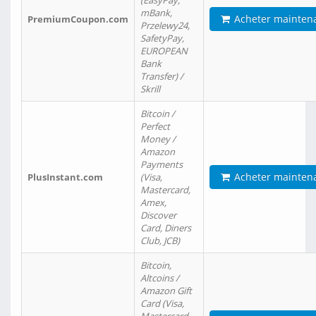
(EasyPay,
mBank,
Acheter mainten
PremiumCoupon.com
Przelewy24,
SafetyPay,
EUROPEAN
Bank
Transfer) /
Skrill
Bitcoin /
Perfect
Money /
Amazon
Payments
Acheter mainten
PlusInstant.com
(Visa,
Mastercard,
Amex,
Discover
Card, Diners
Club, JCB)
Bitcoin,
Altcoins /
Amazon Gift
Card (Visa,