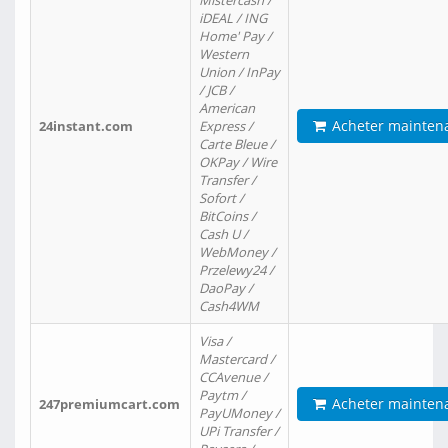
Mistercash /
iDEAL / ING
Home' Pay /
Western
Union / InPay
/ JCB /
American
Acheter mainten
24instant.com
Express /
Carte Bleue /
OKPay / Wire
Transfer /
Sofort /
BitCoins /
Cash U /
WebMoney /
Przelewy24 /
DaoPay /
Cash4WM
Visa /
Mastercard /
CCAvenue /
Paytm /
Acheter mainten
247premiumcart.com
PayUMoney /
UPi Transfer /