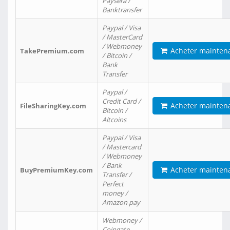
Paysera /
Banktransfer
Paypal / Visa
/ MasterCard
/ Webmoney
Acheter mainten
TakePremium.com
/ Bitcoin /
Bank
Transfer
Paypal /
Credit Card /
Acheter mainten
FileSharingKey.com
Bitcoin /
Altcoins
Paypal / Visa
/ Mastercard
/ Webmoney
/ Bank
Acheter mainten
BuyPremiumKey.com
Transfer /
Perfect
money /
Amazon pay
Webmoney /
Coingate