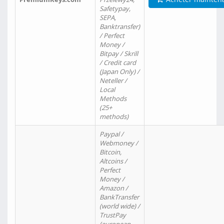
Safetypay,
SEPA,
Banktransfer)
/ Perfect
Money /
Bitpay / Skrill
/ Credit card
(Japan Only) /
Neteller /
Local
Methods
(25+
methods)
Paypal /
Webmoney /
Bitcoin,
Altcoins /
Perfect
Money /
Amazon /
BankTransfer
(world wide) /
TrustPay