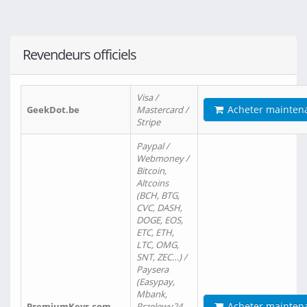
Revendeurs officiels
Visa /
Acheter mainten
GeekDot.be
Mastercard /
Stripe
Paypal /
Webmoney /
Bitcoin,
Altcoins
(BCH, BTG,
CVC, DASH,
DOGE, EOS,
ETC, ETH,
LTC, OMG,
SNT, ZEC…) /
Paysera
(Easypay,
Mbank,
Acheter mainten
PremiumKeys.com
Przelewy24,