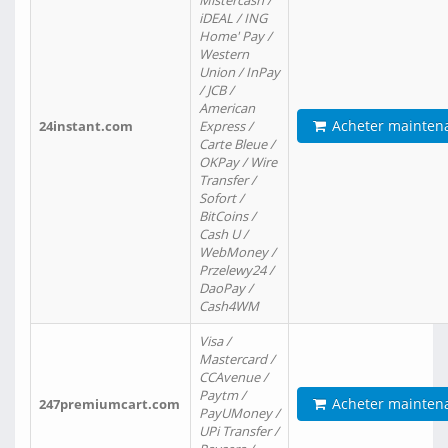
Mistercash /
iDEAL / ING
Home' Pay /
Western
Union / InPay
/ JCB /
American
Acheter mainten
24instant.com
Express /
Carte Bleue /
OKPay / Wire
Transfer /
Sofort /
BitCoins /
Cash U /
WebMoney /
Przelewy24 /
DaoPay /
Cash4WM
Visa /
Mastercard /
CCAvenue /
Paytm /
Acheter mainten
247premiumcart.com
PayUMoney /
UPi Transfer /