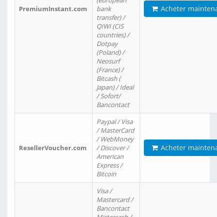
(european
Acheter mainten
PremiumInstant.com
bank
transfer) /
QIWI (CIS
countries) /
Dotpay
(Poland) /
Neosurf
(France) /
Bitcash (
Japan) / Ideal
/ Sofort/
Bancontact
Paypal / Visa
/ MasterCard
/ WebMoney
Acheter mainten
ResellerVoucher.com
/ Discover /
American
Express /
Bitcoin
Visa /
Mastercard /
Bancontact