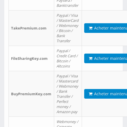
Paysera /
Banktransfer
Paypal / Visa
/ MasterCard
/ Webmoney
Acheter mainten
TakePremium.com
/ Bitcoin /
Bank
Transfer
Paypal /
Credit Card /
Acheter mainten
FileSharingKey.com
Bitcoin /
Altcoins
Paypal / Visa
/ Mastercard
/ Webmoney
/ Bank
Acheter mainten
BuyPremiumKey.com
Transfer /
Perfect
money /
Amazon pay
Webmoney /
Coingate