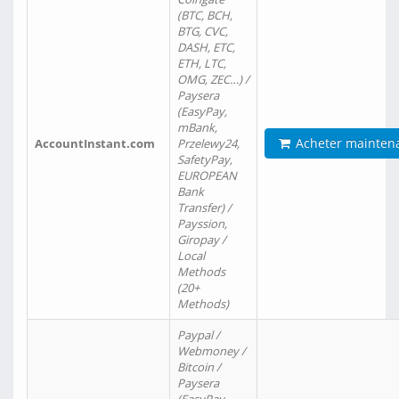
(BTC, BCH,
BTG, CVC,
DASH, ETC,
ETH, LTC,
OMG, ZEC…) /
Paysera
(EasyPay,
mBank,
Acheter mainten
AccountInstant.com
Przelewy24,
SafetyPay,
EUROPEAN
Bank
Transfer) /
Payssion,
Giropay /
Local
Methods
(20+
Methods)
Paypal /
Webmoney /
Bitcoin /
Paysera