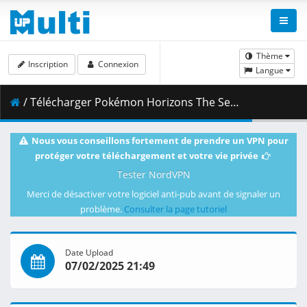
Thème
Inscription
Connexion
Langue
/ Télécharger Pokémon Horizons The Series S01E56 MULTi 1080p WEB x264 AAC -Tsundere-Raws (NF).mkv.002 ( 429.69 MB )
Nous vous conseillons fortement de prendre un VPN pour
protéger votre téléchargement et votre vie privée
Tester NordVPN
Merci de désactiver votre logiciel anti-pub avant de signaler un
problème.
Consulter la page tutoriel
Date Upload
07/02/2025 21:49