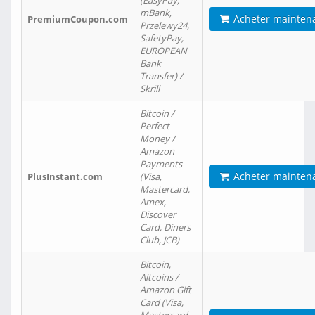
(EasyPay,
mBank,
Acheter mainten
PremiumCoupon.com
Przelewy24,
SafetyPay,
EUROPEAN
Bank
Transfer) /
Skrill
Bitcoin /
Perfect
Money /
Amazon
Payments
Acheter mainten
PlusInstant.com
(Visa,
Mastercard,
Amex,
Discover
Card, Diners
Club, JCB)
Bitcoin,
Altcoins /
Amazon Gift
Card (Visa,