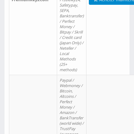
Safetypay,
SEPA,
Banktransfer)
/ Perfect
Money /
Bitpay / Skrill
/ Credit card
(Japan Only) /
Neteller /
Local
Methods
(25+
methods)
Paypal /
Webmoney /
Bitcoin,
Altcoins /
Perfect
Money /
Amazon /
BankTransfer
(world wide) /
TrustPay