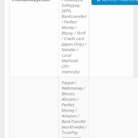
Safetypay,
SEPA,
Banktransfer)
/ Perfect
Money /
Bitpay / Skrill
/ Credit card
(Japan Only) /
Neteller /
Local
Methods
(25+
methods)
Paypal /
Webmoney /
Bitcoin,
Altcoins /
Perfect
Money /
Amazon /
BankTransfer
(world wide) /
TrustPay