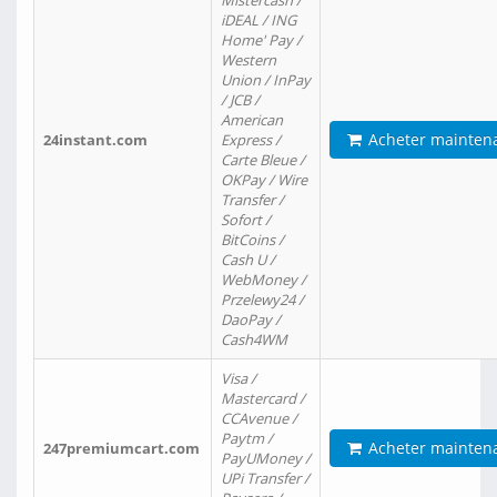
Mistercash /
iDEAL / ING
Home' Pay /
Western
Union / InPay
/ JCB /
American
Acheter mainten
24instant.com
Express /
Carte Bleue /
OKPay / Wire
Transfer /
Sofort /
BitCoins /
Cash U /
WebMoney /
Przelewy24 /
DaoPay /
Cash4WM
Visa /
Mastercard /
CCAvenue /
Paytm /
Acheter mainten
247premiumcart.com
PayUMoney /
UPi Transfer /