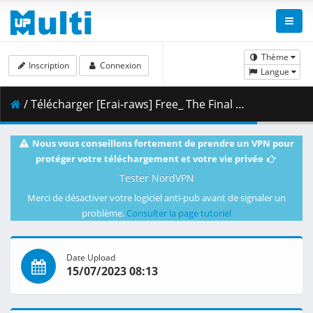
Thème
Inscription
Connexion
Langue
/ Télécharger [Erai-raws] Free_ The Final Stroke - Kouhen [1080p][47FF3FD2].mkv.001 ( 475.51 MB )
Nous vous conseillons fortement de prendre un VPN pour
protéger votre téléchargement et votre vie privée
Tester NordVPN
Merci de désactiver votre logiciel anti-pub avant de signaler un
problème.
Consulter la page tutoriel
Date Upload
15/07/2023 08:13