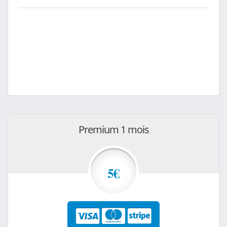
Premium 1 mois
5€