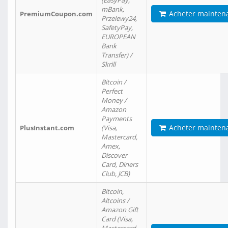
(EasyPay,
mBank,
Acheter mainten
PremiumCoupon.com
Przelewy24,
SafetyPay,
EUROPEAN
Bank
Transfer) /
Skrill
Bitcoin /
Perfect
Money /
Amazon
Payments
Acheter mainten
PlusInstant.com
(Visa,
Mastercard,
Amex,
Discover
Card, Diners
Club, JCB)
Bitcoin,
Altcoins /
Amazon Gift
Card (Visa,