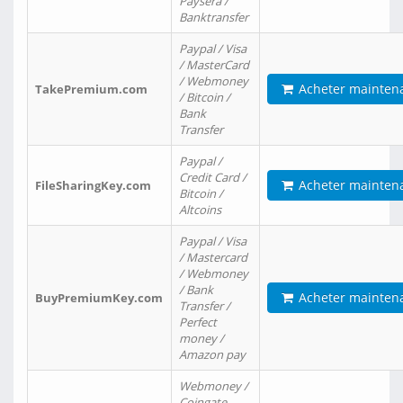
Paysera /
Banktransfer
Paypal / Visa
/ MasterCard
/ Webmoney
Acheter mainten
TakePremium.com
/ Bitcoin /
Bank
Transfer
Paypal /
Credit Card /
Acheter mainten
FileSharingKey.com
Bitcoin /
Altcoins
Paypal / Visa
/ Mastercard
/ Webmoney
/ Bank
Acheter mainten
BuyPremiumKey.com
Transfer /
Perfect
money /
Amazon pay
Webmoney /
Coingate