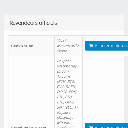
Revendeurs officiels
Visa /
Acheter mainten
GeekDot.be
Mastercard /
Stripe
Paypal /
Webmoney /
Bitcoin,
Altcoins
(BCH, BTG,
CVC, DASH,
DOGE, EOS,
ETC, ETH,
LTC, OMG,
SNT, ZEC…) /
Paysera
(Easypay,
Mbank,
Acheter mainten
PremiumKeys.com
Przelewy24,