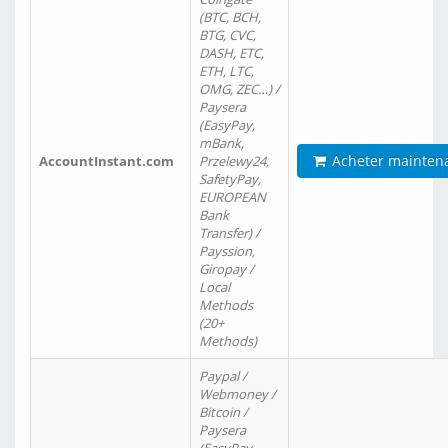
(BTC, BCH,
BTG, CVC,
DASH, ETC,
ETH, LTC,
OMG, ZEC…) /
Paysera
(EasyPay,
mBank,
Acheter mainten
AccountInstant.com
Przelewy24,
SafetyPay,
EUROPEAN
Bank
Transfer) /
Payssion,
Giropay /
Local
Methods
(20+
Methods)
Paypal /
Webmoney /
Bitcoin /
Paysera