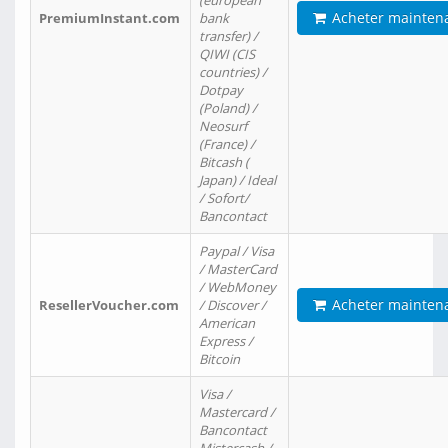
(european
Acheter mainten
PremiumInstant.com
bank
transfer) /
QIWI (CIS
countries) /
Dotpay
(Poland) /
Neosurf
(France) /
Bitcash (
Japan) / Ideal
/ Sofort/
Bancontact
Paypal / Visa
/ MasterCard
/ WebMoney
Acheter mainten
ResellerVoucher.com
/ Discover /
American
Express /
Bitcoin
Visa /
Mastercard /
Bancontact